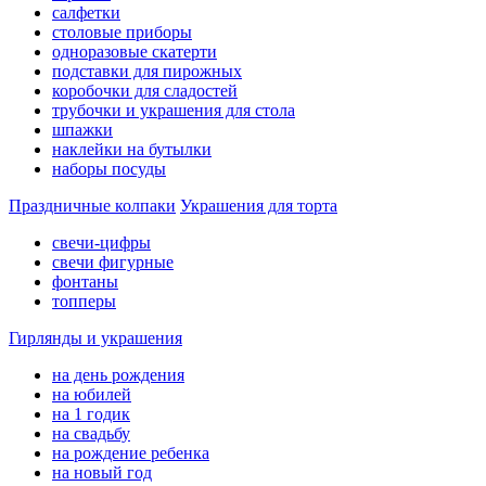
салфетки
столовые приборы
одноразовые скатерти
подставки для пирожных
коробочки для сладостей
трубочки и украшения для стола
шпажки
наклейки на бутылки
наборы посуды
Праздничные колпаки
Украшения для торта
свечи-цифры
свечи фигурные
фонтаны
топперы
Гирлянды и украшения
на день рождения
на юбилей
на 1 годик
на свадьбу
на рождение ребенка
на новый год