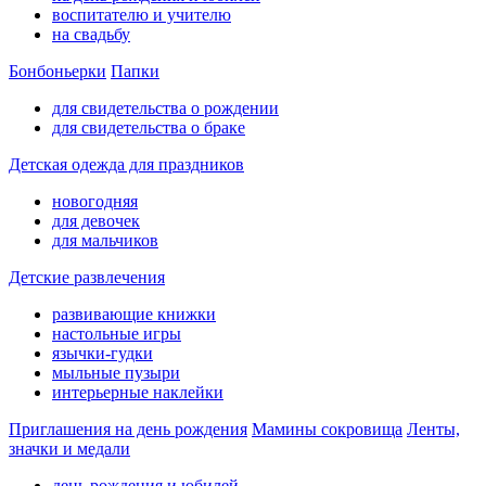
воспитателю и учителю
на свадьбу
Бонбоньерки
Папки
для свидетельства о рождении
для свидетельства о браке
Детская одежда для праздников
новогодняя
для девочек
для мальчиков
Детские развлечения
развивающие книжки
настольные игры
язычки-гудки
мыльные пузыри
интерьерные наклейки
Приглашения на день рождения
Мамины сокровища
Ленты,
значки и медали
день рождения и юбилей