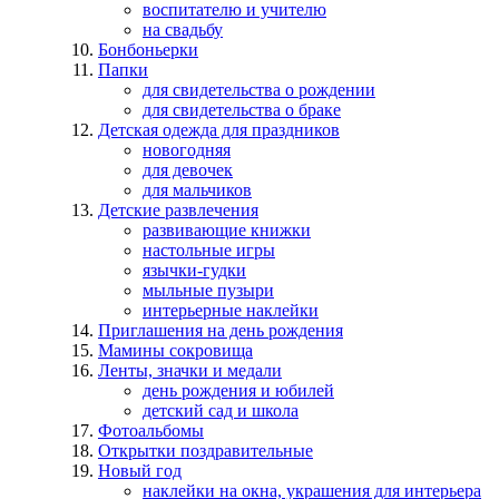
воспитателю и учителю
на свадьбу
Бонбоньерки
Папки
для свидетельства о рождении
для свидетельства о браке
Детская одежда для праздников
новогодняя
для девочек
для мальчиков
Детские развлечения
развивающие книжки
настольные игры
язычки-гудки
мыльные пузыри
интерьерные наклейки
Приглашения на день рождения
Мамины сокровища
Ленты, значки и медали
день рождения и юбилей
детский сад и школа
Фотоальбомы
Открытки поздравительные
Новый год
наклейки на окна, украшения для интерьера