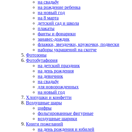
на свадьбу
на рождение ребенка
на новый год
на 8 марта
детский сад и школа
плакаты
фанты и фонарики
занавес-дождик
флажки, звездочки, кружочки, подвески
наборы украшений на скотче
Фотозоны
Фотобутафория
на детский праздник
на день рождения
на девичник
на свадьбу
для новорожденных
на новый год
Хлопушки и конфетти
Воздушные шары
цифры
фольгированные фигурные
воздушные шарики
Книги пожеланий
на день рождения и юбилей