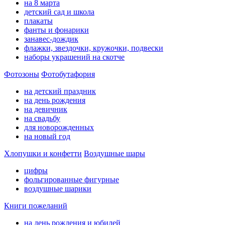
на 8 марта
детский сад и школа
плакаты
фанты и фонарики
занавес-дождик
флажки, звездочки, кружочки, подвески
наборы украшений на скотче
Фотозоны
Фотобутафория
на детский праздник
на день рождения
на девичник
на свадьбу
для новорожденных
на новый год
Хлопушки и конфетти
Воздушные шары
цифры
фольгированные фигурные
воздушные шарики
Книги пожеланий
на день рождения и юбилей