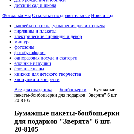
детский сад и школа
Фотоальбомы
Открытки поздравительные
Новый год
наклейки на окна, украшения для интерьера
гирлянды и плакаты
электрические гирлянды и декор
мишура
фотозоны
фотобутафория
одноразовая посуда и скатерти
ёлочные игрушки
ёлочные шары
книжки для детского творчества
хлопушки и конфетти
Все для праздника
—
Бонбоньерки
—
Бумажные
пакеты-бонбоньерки для подарков "Зверята" 6 шт.
20-8105
Бумажные пакеты-бонбоньерки
для подарков "Зверята" 6 шт.
20-8105