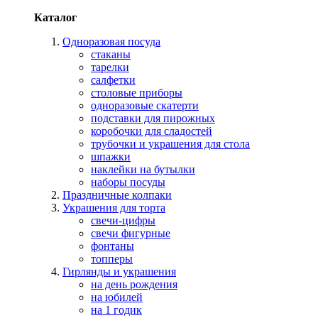
Каталог
Одноразовая посуда
стаканы
тарелки
салфетки
столовые приборы
одноразовые скатерти
подставки для пирожных
коробочки для сладостей
трубочки и украшения для стола
шпажки
наклейки на бутылки
наборы посуды
Праздничные колпаки
Украшения для торта
свечи-цифры
свечи фигурные
фонтаны
топперы
Гирлянды и украшения
на день рождения
на юбилей
на 1 годик