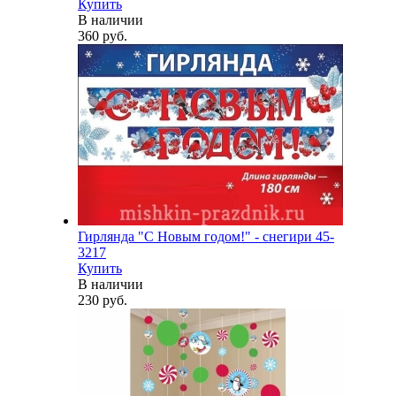
Купить
В наличии
360 руб.
Гирлянда "С Новым годом!" - снегири 45-
3217
Купить
В наличии
230 руб.