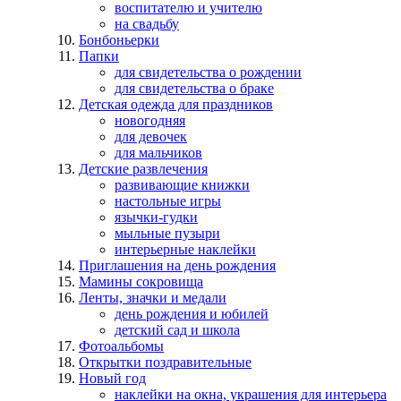
воспитателю и учителю
на свадьбу
Бонбоньерки
Папки
для свидетельства о рождении
для свидетельства о браке
Детская одежда для праздников
новогодняя
для девочек
для мальчиков
Детские развлечения
развивающие книжки
настольные игры
язычки-гудки
мыльные пузыри
интерьерные наклейки
Приглашения на день рождения
Мамины сокровища
Ленты, значки и медали
день рождения и юбилей
детский сад и школа
Фотоальбомы
Открытки поздравительные
Новый год
наклейки на окна, украшения для интерьера