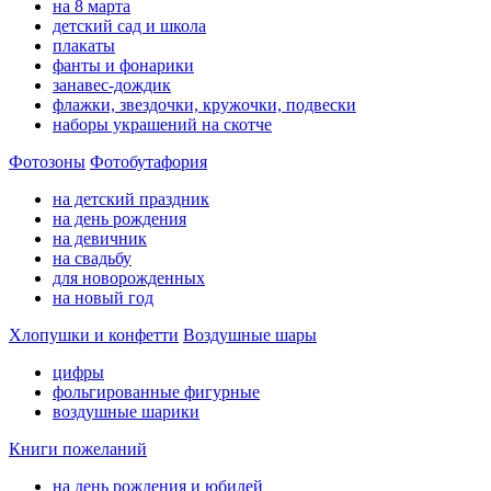
на 8 марта
детский сад и школа
плакаты
фанты и фонарики
занавес-дождик
флажки, звездочки, кружочки, подвески
наборы украшений на скотче
Фотозоны
Фотобутафория
на детский праздник
на день рождения
на девичник
на свадьбу
для новорожденных
на новый год
Хлопушки и конфетти
Воздушные шары
цифры
фольгированные фигурные
воздушные шарики
Книги пожеланий
на день рождения и юбилей