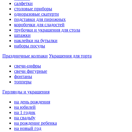
салфетки
столовые приборы
одноразовые скатерти
подставки для пирожных
коробочки для сладостей
трубочки и украшения для стола
шпажки
наклейки на бутылки
наборы посуды
Праздничные колпаки
Украшения для торта
свечи-цифры
свечи фигурные
фонтаны
топперы
Гирлянды и украшения
на день рождения
на юбилей
на 1 годик
на свадьбу
на рождение ребенка
на новый год