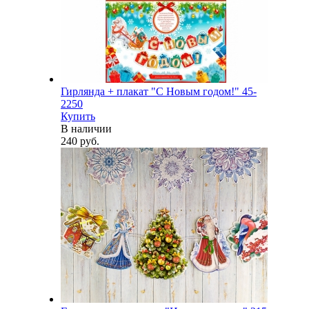
Гирлянда + плакат "С Новым годом!" 45-
2250
Купить
В наличии
240 руб.