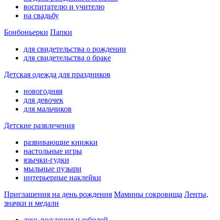
воспитателю и учителю
на свадьбу
Бонбоньерки
Папки
для свидетельства о рождении
для свидетельства о браке
Детская одежда для праздников
новогодняя
для девочек
для мальчиков
Детские развлечения
развивающие книжки
настольные игры
язычки-гудки
мыльные пузыри
интерьерные наклейки
Приглашения на день рождения
Мамины сокровища
Ленты,
значки и медали
день рождения и юбилей