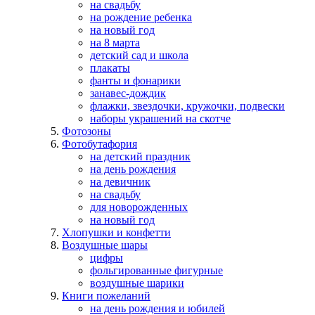
на свадьбу
на рождение ребенка
на новый год
на 8 марта
детский сад и школа
плакаты
фанты и фонарики
занавес-дождик
флажки, звездочки, кружочки, подвески
наборы украшений на скотче
Фотозоны
Фотобутафория
на детский праздник
на день рождения
на девичник
на свадьбу
для новорожденных
на новый год
Хлопушки и конфетти
Воздушные шары
цифры
фольгированные фигурные
воздушные шарики
Книги пожеланий
на день рождения и юбилей