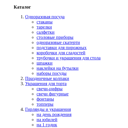
Каталог
Одноразовая посуда
стаканы
тарелки
салфетки
столовые приборы
одноразовые скатерти
подставки для пирожных
коробочки для сладостей
трубочки и украшения для стола
шпажки
наклейки на бутылки
наборы посуды
Праздничные колпаки
Украшения для торта
свечи-цифры
свечи фигурные
фонтаны
топперы
Гирлянды и украшения
на день рождения
на юбилей
на 1 годик