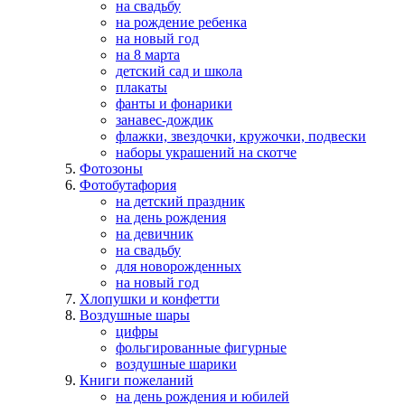
на свадьбу
на рождение ребенка
на новый год
на 8 марта
детский сад и школа
плакаты
фанты и фонарики
занавес-дождик
флажки, звездочки, кружочки, подвески
наборы украшений на скотче
Фотозоны
Фотобутафория
на детский праздник
на день рождения
на девичник
на свадьбу
для новорожденных
на новый год
Хлопушки и конфетти
Воздушные шары
цифры
фольгированные фигурные
воздушные шарики
Книги пожеланий
на день рождения и юбилей