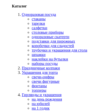
Каталог
Одноразовая посуда
стаканы
тарелки
салфетки
столовые приборы
одноразовые скатерти
подставки для пирожных
коробочки для сладостей
трубочки и украшения для стола
шпажки
наклейки на бутылки
наборы посуды
Праздничные колпаки
Украшения для торта
свечи-цифры
свечи фигурные
фонтаны
топперы
Гирлянды и украшения
на день рождения
на юбилей
на 1 годик