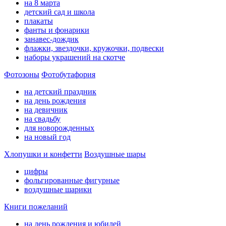
на 8 марта
детский сад и школа
плакаты
фанты и фонарики
занавес-дождик
флажки, звездочки, кружочки, подвески
наборы украшений на скотче
Фотозоны
Фотобутафория
на детский праздник
на день рождения
на девичник
на свадьбу
для новорожденных
на новый год
Хлопушки и конфетти
Воздушные шары
цифры
фольгированные фигурные
воздушные шарики
Книги пожеланий
на день рождения и юбилей