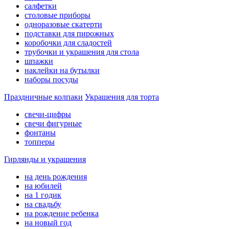
салфетки
столовые приборы
одноразовые скатерти
подставки для пирожных
коробочки для сладостей
трубочки и украшения для стола
шпажки
наклейки на бутылки
наборы посуды
Праздничные колпаки
Украшения для торта
свечи-цифры
свечи фигурные
фонтаны
топперы
Гирлянды и украшения
на день рождения
на юбилей
на 1 годик
на свадьбу
на рождение ребенка
на новый год