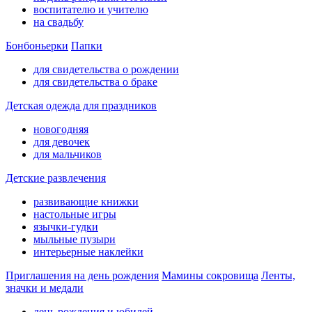
воспитателю и учителю
на свадьбу
Бонбоньерки
Папки
для свидетельства о рождении
для свидетельства о браке
Детская одежда для праздников
новогодняя
для девочек
для мальчиков
Детские развлечения
развивающие книжки
настольные игры
язычки-гудки
мыльные пузыри
интерьерные наклейки
Приглашения на день рождения
Мамины сокровища
Ленты,
значки и медали
день рождения и юбилей