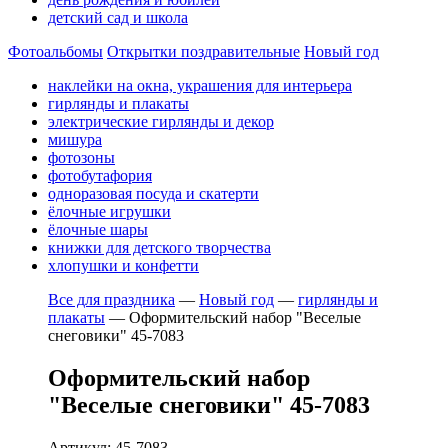
детский сад и школа
Фотоальбомы
Открытки поздравительные
Новый год
наклейки на окна, украшения для интерьера
гирлянды и плакаты
электрические гирлянды и декор
мишура
фотозоны
фотобутафория
одноразовая посуда и скатерти
ёлочные игрушки
ёлочные шары
книжки для детского творчества
хлопушки и конфетти
Все для праздника
—
Новый год
—
гирлянды и
плакаты
—
Оформительский набор "Веселые
снеговики" 45-7083
Оформительский набор
"Веселые снеговики" 45-7083
Артикул: 45-7083