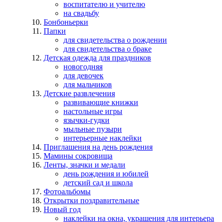
воспитателю и учителю
на свадьбу
Бонбоньерки
Папки
для свидетельства о рождении
для свидетельства о браке
Детская одежда для праздников
новогодняя
для девочек
для мальчиков
Детские развлечения
развивающие книжки
настольные игры
язычки-гудки
мыльные пузыри
интерьерные наклейки
Приглашения на день рождения
Мамины сокровища
Ленты, значки и медали
день рождения и юбилей
детский сад и школа
Фотоальбомы
Открытки поздравительные
Новый год
наклейки на окна, украшения для интерьера