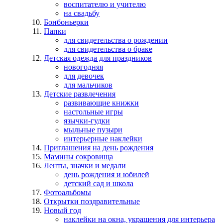
воспитателю и учителю
на свадьбу
Бонбоньерки
Папки
для свидетельства о рождении
для свидетельства о браке
Детская одежда для праздников
новогодняя
для девочек
для мальчиков
Детские развлечения
развивающие книжки
настольные игры
язычки-гудки
мыльные пузыри
интерьерные наклейки
Приглашения на день рождения
Мамины сокровища
Ленты, значки и медали
день рождения и юбилей
детский сад и школа
Фотоальбомы
Открытки поздравительные
Новый год
наклейки на окна, украшения для интерьера