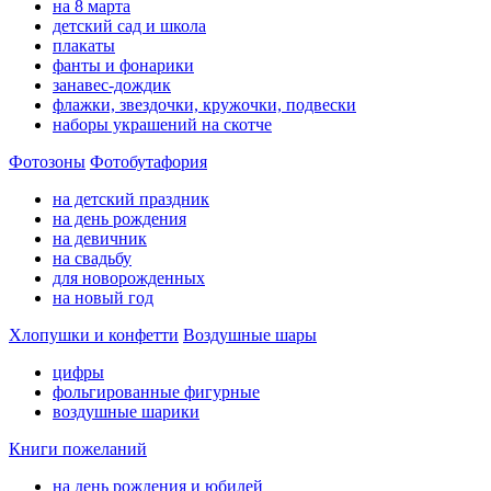
на 8 марта
детский сад и школа
плакаты
фанты и фонарики
занавес-дождик
флажки, звездочки, кружочки, подвески
наборы украшений на скотче
Фотозоны
Фотобутафория
на детский праздник
на день рождения
на девичник
на свадьбу
для новорожденных
на новый год
Хлопушки и конфетти
Воздушные шары
цифры
фольгированные фигурные
воздушные шарики
Книги пожеланий
на день рождения и юбилей