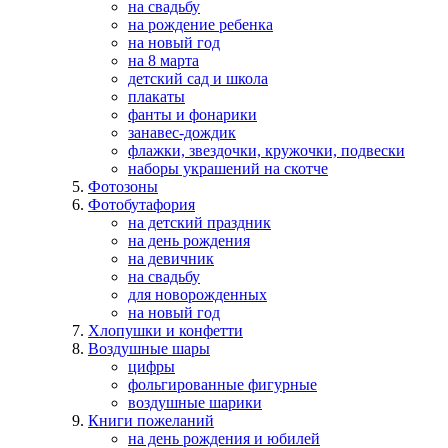
на свадьбу
на рождение ребенка
на новый год
на 8 марта
детский сад и школа
плакаты
фанты и фонарики
занавес-дождик
флажки, звездочки, кружочки, подвески
наборы украшений на скотче
Фотозоны
Фотобутафория
на детский праздник
на день рождения
на девичник
на свадьбу
для новорожденных
на новый год
Хлопушки и конфетти
Воздушные шары
цифры
фольгированные фигурные
воздушные шарики
Книги пожеланий
на день рождения и юбилей