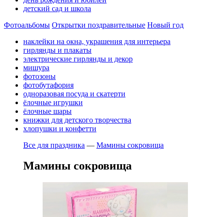
детский сад и школа
Фотоальбомы
Открытки поздравительные
Новый год
наклейки на окна, украшения для интерьера
гирлянды и плакаты
электрические гирлянды и декор
мишура
фотозоны
фотобутафория
одноразовая посуда и скатерти
ёлочные игрушки
ёлочные шары
книжки для детского творчества
хлопушки и конфетти
Все для праздника
—
Мамины сокровища
Мамины сокровища