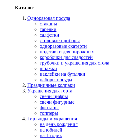
Каталог
Одноразовая посуда
стаканы
тарелки
салфетки
столовые приборы
одноразовые скатерти
подставки для пирожных
коробочки для сладостей
трубочки и украшения для стола
шпажки
наклейки на бутылки
наборы посуды
Праздничные колпаки
Украшения для торта
свечи-цифры
свечи фигурные
фонтаны
топперы
Гирлянды и украшения
на день рождения
на юбилей
на 1 годик