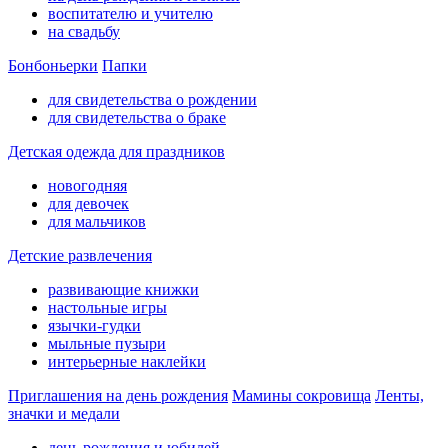
воспитателю и учителю
на свадьбу
Бонбоньерки
Папки
для свидетельства о рождении
для свидетельства о браке
Детская одежда для праздников
новогодняя
для девочек
для мальчиков
Детские развлечения
развивающие книжки
настольные игры
язычки-гудки
мыльные пузыри
интерьерные наклейки
Приглашения на день рождения
Мамины сокровища
Ленты,
значки и медали
день рождения и юбилей