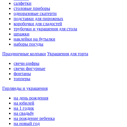
салфетки
столовые приборы
одноразовые скатерти
подставки для пирожных
коробочки для сладостей
трубочки и украшения для стола
шпажки
наклейки на бутылки
наборы посуды
Праздничные колпаки
Украшения для торта
свечи-цифры
свечи фигурные
фонтаны
топперы
Гирлянды и украшения
на день рождения
на юбилей
на 1 годик
на свадьбу
на рождение ребенка
на новый год