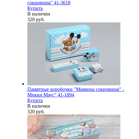
сокровища" 41-3618
Купить
В наличии
320 руб.
Памятные коробочки "Мамины сокровища" -
Микки Маус" 41-1894
Купить
В наличии
320 руб.