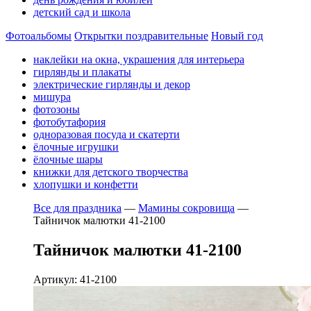
детский сад и школа
Фотоальбомы
Открытки поздравительные
Новый год
наклейки на окна, украшения для интерьера
гирлянды и плакаты
электрические гирлянды и декор
мишура
фотозоны
фотобутафория
одноразовая посуда и скатерти
ёлочные игрушки
ёлочные шары
книжки для детского творчества
хлопушки и конфетти
Все для праздника
—
Мамины сокровища
—
Тайничок малютки 41-2100
Тайничок малютки 41-2100
Артикул: 41-2100