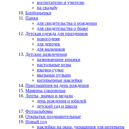
воспитателю и учителю
на свадьбу
Бонбоньерки
Папки
для свидетельства о рождении
для свидетельства о браке
Детская одежда для праздников
новогодняя
для девочек
для мальчиков
Детские развлечения
развивающие книжки
настольные игры
язычки-гудки
мыльные пузыри
интерьерные наклейки
Приглашения на день рождения
Мамины сокровища
Ленты, значки и медали
день рождения и юбилей
детский сад и школа
Фотоальбомы
Открытки поздравительные
Новый год
наклейки на окна, украшения для интерьера