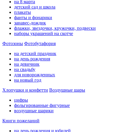
на 8 марта
детский сад и школа
плакаты
фанты и фонарики
занавес-дождик
флажки, звездочки, кружочки, подвески
наборы украшений на скотче
Фотозоны
Фотобутафория
на детский праздник
на день рождения
на девичник
на свадьбу
для новорожденных
на новый год
Хлопушки и конфетти
Воздушные шары
цифры
фольгированные фигурные
воздушные шарики
Книги пожеланий
на день рождения и юбилей