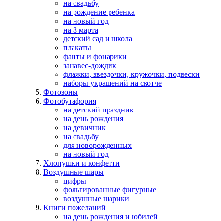
на свадьбу
на рождение ребенка
на новый год
на 8 марта
детский сад и школа
плакаты
фанты и фонарики
занавес-дождик
флажки, звездочки, кружочки, подвески
наборы украшений на скотче
Фотозоны
Фотобутафория
на детский праздник
на день рождения
на девичник
на свадьбу
для новорожденных
на новый год
Хлопушки и конфетти
Воздушные шары
цифры
фольгированные фигурные
воздушные шарики
Книги пожеланий
на день рождения и юбилей