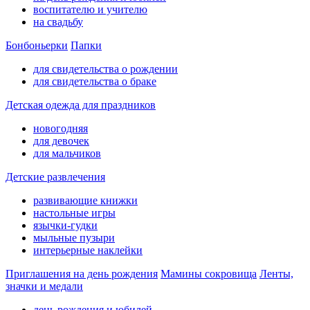
воспитателю и учителю
на свадьбу
Бонбоньерки
Папки
для свидетельства о рождении
для свидетельства о браке
Детская одежда для праздников
новогодняя
для девочек
для мальчиков
Детские развлечения
развивающие книжки
настольные игры
язычки-гудки
мыльные пузыри
интерьерные наклейки
Приглашения на день рождения
Мамины сокровища
Ленты,
значки и медали
день рождения и юбилей