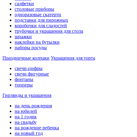
салфетки
столовые приборы
одноразовые скатерти
подставки для пирожных
коробочки для сладостей
трубочки и украшения для стола
шпажки
наклейки на бутылки
наборы посуды
Праздничные колпаки
Украшения для торта
свечи-цифры
свечи фигурные
фонтаны
топперы
Гирлянды и украшения
на день рождения
на юбилей
на 1 годик
на свадьбу
на рождение ребенка
на новый год