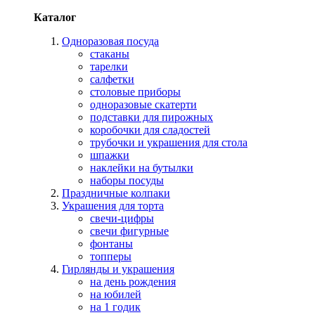
Каталог
Одноразовая посуда
стаканы
тарелки
салфетки
столовые приборы
одноразовые скатерти
подставки для пирожных
коробочки для сладостей
трубочки и украшения для стола
шпажки
наклейки на бутылки
наборы посуды
Праздничные колпаки
Украшения для торта
свечи-цифры
свечи фигурные
фонтаны
топперы
Гирлянды и украшения
на день рождения
на юбилей
на 1 годик