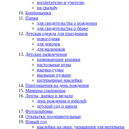
воспитателю и учителю
на свадьбу
Бонбоньерки
Папки
для свидетельства о рождении
для свидетельства о браке
Детская одежда для праздников
новогодняя
для девочек
для мальчиков
Детские развлечения
развивающие книжки
настольные игры
язычки-гудки
мыльные пузыри
интерьерные наклейки
Приглашения на день рождения
Мамины сокровища
Ленты, значки и медали
день рождения и юбилей
детский сад и школа
Фотоальбомы
Открытки поздравительные
Новый год
наклейки на окна, украшения для интерьера