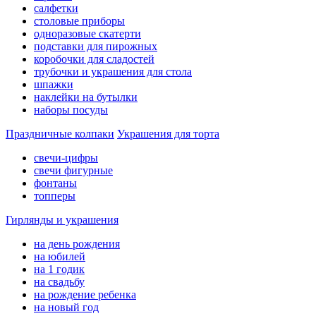
салфетки
столовые приборы
одноразовые скатерти
подставки для пирожных
коробочки для сладостей
трубочки и украшения для стола
шпажки
наклейки на бутылки
наборы посуды
Праздничные колпаки
Украшения для торта
свечи-цифры
свечи фигурные
фонтаны
топперы
Гирлянды и украшения
на день рождения
на юбилей
на 1 годик
на свадьбу
на рождение ребенка
на новый год