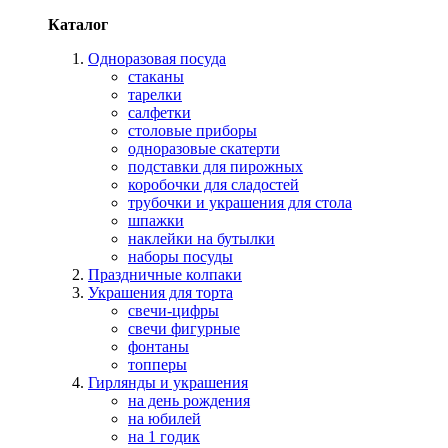
Каталог
Одноразовая посуда
стаканы
тарелки
салфетки
столовые приборы
одноразовые скатерти
подставки для пирожных
коробочки для сладостей
трубочки и украшения для стола
шпажки
наклейки на бутылки
наборы посуды
Праздничные колпаки
Украшения для торта
свечи-цифры
свечи фигурные
фонтаны
топперы
Гирлянды и украшения
на день рождения
на юбилей
на 1 годик