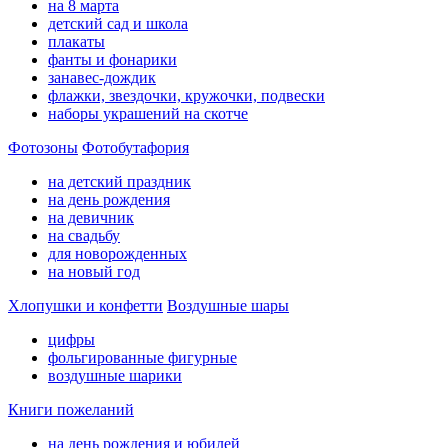
на 8 марта
детский сад и школа
плакаты
фанты и фонарики
занавес-дождик
флажки, звездочки, кружочки, подвески
наборы украшений на скотче
Фотозоны
Фотобутафория
на детский праздник
на день рождения
на девичник
на свадьбу
для новорожденных
на новый год
Хлопушки и конфетти
Воздушные шары
цифры
фольгированные фигурные
воздушные шарики
Книги пожеланий
на день рождения и юбилей