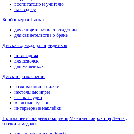
воспитателю и учителю
на свадьбу
Бонбоньерки
Папки
для свидетельства о рождении
для свидетельства о браке
Детская одежда для праздников
новогодняя
для девочек
для мальчиков
Детские развлечения
развивающие книжки
настольные игры
язычки-гудки
мыльные пузыри
интерьерные наклейки
Приглашения на день рождения
Мамины сокровища
Ленты,
значки и медали
день рождения и юбилей