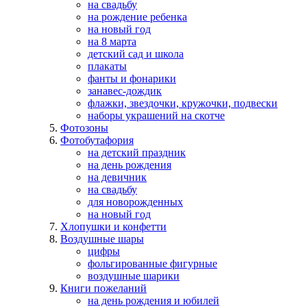
на свадьбу
на рождение ребенка
на новый год
на 8 марта
детский сад и школа
плакаты
фанты и фонарики
занавес-дождик
флажки, звездочки, кружочки, подвески
наборы украшений на скотче
Фотозоны
Фотобутафория
на детский праздник
на день рождения
на девичник
на свадьбу
для новорожденных
на новый год
Хлопушки и конфетти
Воздушные шары
цифры
фольгированные фигурные
воздушные шарики
Книги пожеланий
на день рождения и юбилей