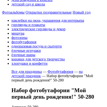
детский сад и школа
Фотоальбомы
Открытки поздравительные
Новый год
наклейки на окна, украшения для интерьера
гирлянды и плакаты
электрические гирлянды и декор
мишура
фотозоны
фотобутафория
одноразовая посуда и скатерти
ёлочные игрушки
ёлочные шары
книжки для детского творчества
хлопушки и конфетти
Все для праздника
—
Фотобутафория
—
на
детский праздник
—
Набор фотобутафории "Мой
первый день рождения!" 50-280
Набор фотобутафории "Мой
первый день рождения!" 50-280
Артикул: 50-280