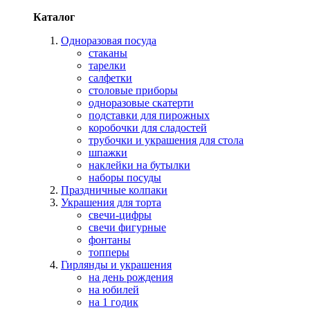
Каталог
Одноразовая посуда
стаканы
тарелки
салфетки
столовые приборы
одноразовые скатерти
подставки для пирожных
коробочки для сладостей
трубочки и украшения для стола
шпажки
наклейки на бутылки
наборы посуды
Праздничные колпаки
Украшения для торта
свечи-цифры
свечи фигурные
фонтаны
топперы
Гирлянды и украшения
на день рождения
на юбилей
на 1 годик