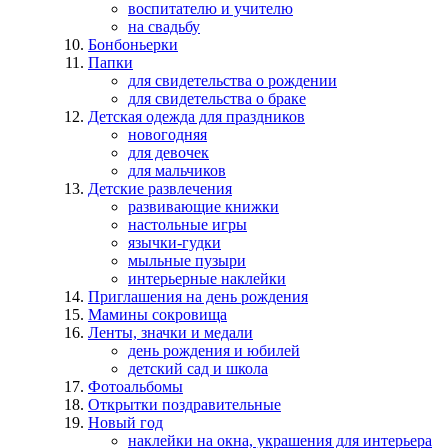
воспитателю и учителю
на свадьбу
Бонбоньерки
Папки
для свидетельства о рождении
для свидетельства о браке
Детская одежда для праздников
новогодняя
для девочек
для мальчиков
Детские развлечения
развивающие книжки
настольные игры
язычки-гудки
мыльные пузыри
интерьерные наклейки
Приглашения на день рождения
Мамины сокровища
Ленты, значки и медали
день рождения и юбилей
детский сад и школа
Фотоальбомы
Открытки поздравительные
Новый год
наклейки на окна, украшения для интерьера