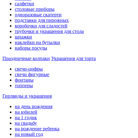
салфетки
столовые приборы
одноразовые скатерти
подставки для пирожных
коробочки для сладостей
трубочки и украшения для стола
шпажки
наклейки на бутылки
наборы посуды
Праздничные колпаки
Украшения для торта
свечи-цифры
свечи фигурные
фонтаны
топперы
Гирлянды и украшения
на день рождения
на юбилей
на 1 годик
на свадьбу
на рождение ребенка
на новый год