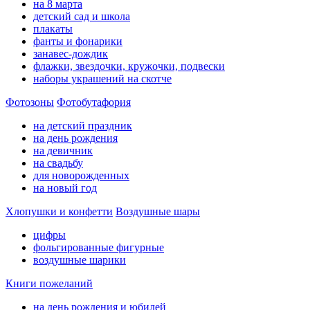
на 8 марта
детский сад и школа
плакаты
фанты и фонарики
занавес-дождик
флажки, звездочки, кружочки, подвески
наборы украшений на скотче
Фотозоны
Фотобутафория
на детский праздник
на день рождения
на девичник
на свадьбу
для новорожденных
на новый год
Хлопушки и конфетти
Воздушные шары
цифры
фольгированные фигурные
воздушные шарики
Книги пожеланий
на день рождения и юбилей