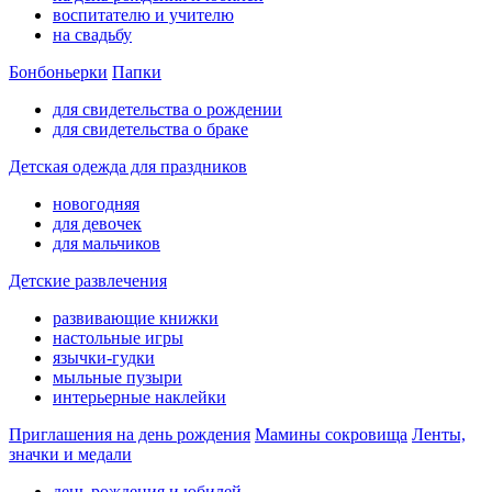
воспитателю и учителю
на свадьбу
Бонбоньерки
Папки
для свидетельства о рождении
для свидетельства о браке
Детская одежда для праздников
новогодняя
для девочек
для мальчиков
Детские развлечения
развивающие книжки
настольные игры
язычки-гудки
мыльные пузыри
интерьерные наклейки
Приглашения на день рождения
Мамины сокровища
Ленты,
значки и медали
день рождения и юбилей