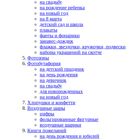
на свадьбу
на рождение ребенка
на новый год
на 8 марта
детский сад и школа
плакаты
фанты и фонарики
занавес-дождик
флажки, звездочки, кружочки, подвески
наборы украшений на скотче
Фотозоны
Фотобутафория
на детский праздник
на день рождения
на девичник
на свадьбу
для новорожденных
на новый год
Хлопушки и конфетти
Воздушные шары
цифры
фольгированные фигурные
воздушные шарики
Книги пожеланий
на день рождения и юбилей