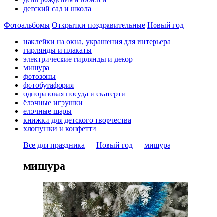
детский сад и школа
Фотоальбомы
Открытки поздравительные
Новый год
наклейки на окна, украшения для интерьера
гирлянды и плакаты
электрические гирлянды и декор
мишура
фотозоны
фотобутафория
одноразовая посуда и скатерти
ёлочные игрушки
ёлочные шары
книжки для детского творчества
хлопушки и конфетти
Все для праздника
—
Новый год
—
мишура
мишура