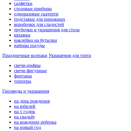
салфетки
столовые приборы
одноразовые скатерти
подставки для пирожных
коробочки для сладостей
трубочки и украшения для стола
шпажки
наклейки на бутылки
наборы посуды
Праздничные колпаки
Украшения для торта
свечи-цифры
свечи фигурные
фонтаны
топперы
Гирлянды и украшения
на день рождения
на юбилей
на 1 годик
на свадьбу
на рождение ребенка
на новый год