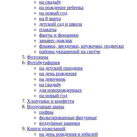
на свадьбу
на рождение ребенка
на новый год
на 8 марта
детский сад и школа
плакаты
фанты и фонарики
занавес-дождик
флажки, звездочки, кружочки, подвески
наборы украшений на скотче
Фотозоны
Фотобутафория
на детский праздник
на день рождения
на девичник
на свадьбу
для новорожденных
на новый год
Хлопушки и конфетти
Воздушные шары
цифры
фольгированные фигурные
воздушные шарики
Книги пожеланий
на день рождения и юбилей