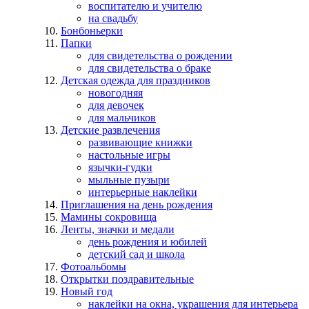
воспитателю и учителю
на свадьбу
Бонбоньерки
Папки
для свидетельства о рождении
для свидетельства о браке
Детская одежда для праздников
новогодняя
для девочек
для мальчиков
Детские развлечения
развивающие книжки
настольные игры
язычки-гудки
мыльные пузыри
интерьерные наклейки
Приглашения на день рождения
Мамины сокровища
Ленты, значки и медали
день рождения и юбилей
детский сад и школа
Фотоальбомы
Открытки поздравительные
Новый год
наклейки на окна, украшения для интерьера