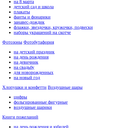
на 8 марта
детский сад и школа
плакаты
фанты и фонарики
занавес-дождик
флажки, звездочки, кружочки, подвески
наборы украшений на скотче
Фотозоны
Фотобутафория
на детский праздник
на день рождения
на девичник
на свадьбу
для новорожденных
на новый год
Хлопушки и конфетти
Воздушные шары
цифры
фольгированные фигурные
воздушные шарики
Книги пожеланий
на день рождения и юбилей