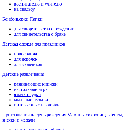
воспитателю и учителю
на свадьбу
Бонбоньерки
Папки
для свидетельства о рождении
для свидетельства о браке
Детская одежда для праздников
новогодняя
для девочек
для мальчиков
Детские развлечения
развивающие книжки
настольные игры
язычки-гудки
мыльные пузыри
интерьерные наклейки
Приглашения на день рождения
Мамины сокровища
Ленты,
значки и медали
день рождения и юбилей