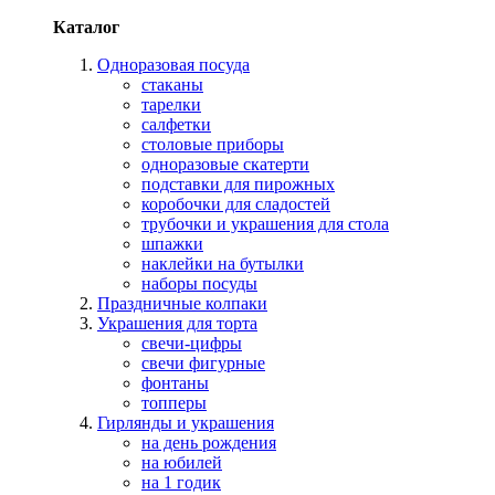
Каталог
Одноразовая посуда
стаканы
тарелки
салфетки
столовые приборы
одноразовые скатерти
подставки для пирожных
коробочки для сладостей
трубочки и украшения для стола
шпажки
наклейки на бутылки
наборы посуды
Праздничные колпаки
Украшения для торта
свечи-цифры
свечи фигурные
фонтаны
топперы
Гирлянды и украшения
на день рождения
на юбилей
на 1 годик