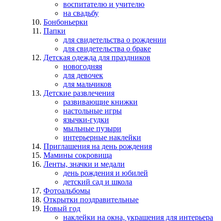
воспитателю и учителю
на свадьбу
Бонбоньерки
Папки
для свидетельства о рождении
для свидетельства о браке
Детская одежда для праздников
новогодняя
для девочек
для мальчиков
Детские развлечения
развивающие книжки
настольные игры
язычки-гудки
мыльные пузыри
интерьерные наклейки
Приглашения на день рождения
Мамины сокровища
Ленты, значки и медали
день рождения и юбилей
детский сад и школа
Фотоальбомы
Открытки поздравительные
Новый год
наклейки на окна, украшения для интерьера