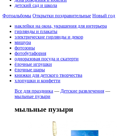
детский сад и школа
Фотоальбомы
Открытки поздравительные
Новый год
наклейки на окна, украшения для интерьера
гирлянды и плакаты
электрические гирлянды и декор
мишура
фотозоны
фотобутафория
одноразовая посуда и скатерти
ёлочные игрушки
ёлочные шары
книжки для детского творчества
хлопушки и конфетти
Все для праздника
—
Детские развлечения
—
мыльные пузыри
мыльные пузыри