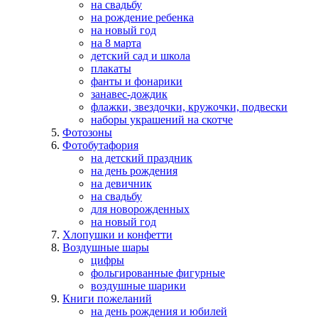
на свадьбу
на рождение ребенка
на новый год
на 8 марта
детский сад и школа
плакаты
фанты и фонарики
занавес-дождик
флажки, звездочки, кружочки, подвески
наборы украшений на скотче
Фотозоны
Фотобутафория
на детский праздник
на день рождения
на девичник
на свадьбу
для новорожденных
на новый год
Хлопушки и конфетти
Воздушные шары
цифры
фольгированные фигурные
воздушные шарики
Книги пожеланий
на день рождения и юбилей