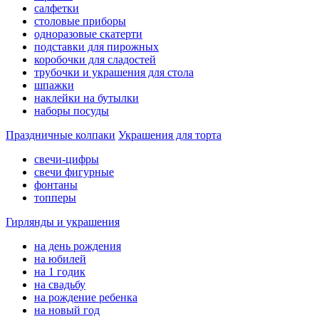
салфетки
столовые приборы
одноразовые скатерти
подставки для пирожных
коробочки для сладостей
трубочки и украшения для стола
шпажки
наклейки на бутылки
наборы посуды
Праздничные колпаки
Украшения для торта
свечи-цифры
свечи фигурные
фонтаны
топперы
Гирлянды и украшения
на день рождения
на юбилей
на 1 годик
на свадьбу
на рождение ребенка
на новый год