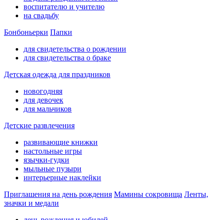
воспитателю и учителю
на свадьбу
Бонбоньерки
Папки
для свидетельства о рождении
для свидетельства о браке
Детская одежда для праздников
новогодняя
для девочек
для мальчиков
Детские развлечения
развивающие книжки
настольные игры
язычки-гудки
мыльные пузыри
интерьерные наклейки
Приглашения на день рождения
Мамины сокровища
Ленты,
значки и медали
день рождения и юбилей