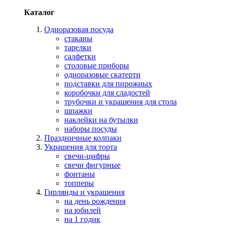
Каталог
Одноразовая посуда
стаканы
тарелки
салфетки
столовые приборы
одноразовые скатерти
подставки для пирожных
коробочки для сладостей
трубочки и украшения для стола
шпажки
наклейки на бутылки
наборы посуды
Праздничные колпаки
Украшения для торта
свечи-цифры
свечи фигурные
фонтаны
топперы
Гирлянды и украшения
на день рождения
на юбилей
на 1 годик