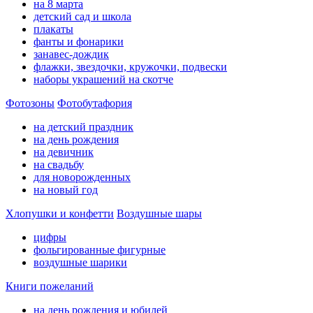
на 8 марта
детский сад и школа
плакаты
фанты и фонарики
занавес-дождик
флажки, звездочки, кружочки, подвески
наборы украшений на скотче
Фотозоны
Фотобутафория
на детский праздник
на день рождения
на девичник
на свадьбу
для новорожденных
на новый год
Хлопушки и конфетти
Воздушные шары
цифры
фольгированные фигурные
воздушные шарики
Книги пожеланий
на день рождения и юбилей