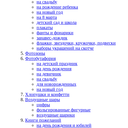
на свадьбу
на рождение ребенка
на новый год
на 8 марта
детский сад и школа
плакаты
фанты и фонарики
занавес-дождик
флажки, звездочки, кружочки, подвески
наборы украшений на скотче
Фотозоны
Фотобутафория
на детский праздник
на день рождения
на девичник
на свадьбу
для новорожденных
на новый год
Хлопушки и конфетти
Воздушные шары
цифры
фольгированные фигурные
воздушные шарики
Книги пожеланий
на день рождения и юбилей