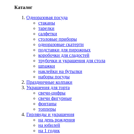
Каталог
Одноразовая посуда
стаканы
тарелки
салфетки
столовые приборы
одноразовые скатерти
подставки для пирожных
коробочки для сладостей
трубочки и украшения для стола
шпажки
наклейки на бутылки
наборы посуды
Праздничные колпаки
Украшения для торта
свечи-цифры
свечи фигурные
фонтаны
топперы
Гирлянды и украшения
на день рождения
на юбилей
на 1 годик