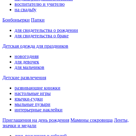
воспитателю и учителю
на свадьбу
Бонбоньерки
Папки
для свидетельства о рождении
для свидетельства о браке
Детская одежда для праздников
новогодняя
для девочек
для мальчиков
Детские развлечения
развивающие книжки
настольные игры
язычки-гудки
мыльные пузыри
интерьерные наклейки
Приглашения на день рождения
Мамины сокровища
Ленты,
значки и медали
день рождения и юбилей