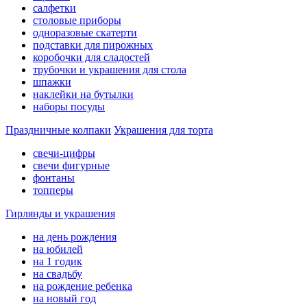
салфетки
столовые приборы
одноразовые скатерти
подставки для пирожных
коробочки для сладостей
трубочки и украшения для стола
шпажки
наклейки на бутылки
наборы посуды
Праздничные колпаки
Украшения для торта
свечи-цифры
свечи фигурные
фонтаны
топперы
Гирлянды и украшения
на день рождения
на юбилей
на 1 годик
на свадьбу
на рождение ребенка
на новый год