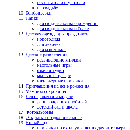
воспитателю и учителю
на свадьбу
Бонбоньерки
Папки
для свидетельства о рождении
для свидетельства о браке
Детская одежда для праздников
новогодняя
для девочек
для мальчиков
Детские развлечения
развивающие книжки
настольные игры
язычки-гудки
мыльные пузыри
интерьерные наклейки
Приглашения на день рождения
Мамины сокровища
Ленты, значки и медали
день рождения и юбилей
детский сад и школа
Фотоальбомы
Открытки поздравительные
Новый год
наклейки на окна, украшения для интерьера