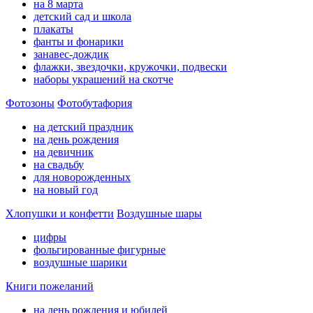
на 8 марта
детский сад и школа
плакаты
фанты и фонарики
занавес-дождик
флажки, звездочки, кружочки, подвески
наборы украшений на скотче
Фотозоны
Фотобутафория
на детский праздник
на день рождения
на девичник
на свадьбу
для новорожденных
на новый год
Хлопушки и конфетти
Воздушные шары
цифры
фольгированные фигурные
воздушные шарики
Книги пожеланий
на день рождения и юбилей