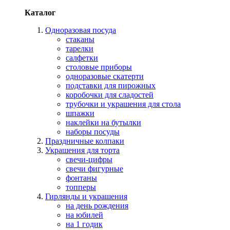
Каталог
Одноразовая посуда
стаканы
тарелки
салфетки
столовые приборы
одноразовые скатерти
подставки для пирожных
коробочки для сладостей
трубочки и украшения для стола
шпажки
наклейки на бутылки
наборы посуды
Праздничные колпаки
Украшения для торта
свечи-цифры
свечи фигурные
фонтаны
топперы
Гирлянды и украшения
на день рождения
на юбилей
на 1 годик