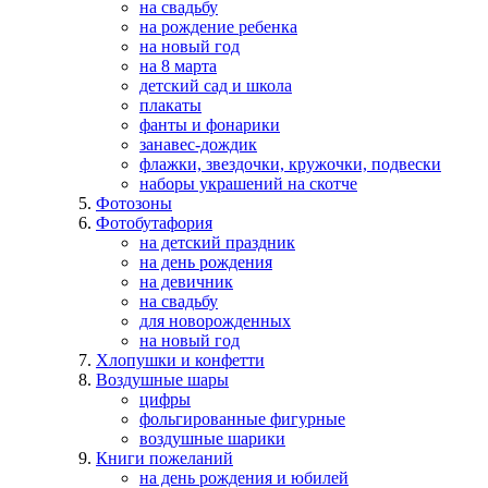
на свадьбу
на рождение ребенка
на новый год
на 8 марта
детский сад и школа
плакаты
фанты и фонарики
занавес-дождик
флажки, звездочки, кружочки, подвески
наборы украшений на скотче
Фотозоны
Фотобутафория
на детский праздник
на день рождения
на девичник
на свадьбу
для новорожденных
на новый год
Хлопушки и конфетти
Воздушные шары
цифры
фольгированные фигурные
воздушные шарики
Книги пожеланий
на день рождения и юбилей