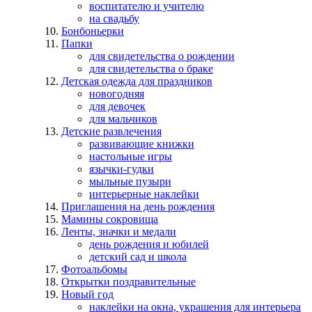
воспитателю и учителю
на свадьбу
Бонбоньерки
Папки
для свидетельства о рождении
для свидетельства о браке
Детская одежда для праздников
новогодняя
для девочек
для мальчиков
Детские развлечения
развивающие книжки
настольные игры
язычки-гудки
мыльные пузыри
интерьерные наклейки
Приглашения на день рождения
Мамины сокровища
Ленты, значки и медали
день рождения и юбилей
детский сад и школа
Фотоальбомы
Открытки поздравительные
Новый год
наклейки на окна, украшения для интерьера