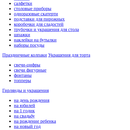
салфетки
столовые приборы
одноразовые скатерти
подставки для пирожных
коробочки для сладостей
трубочки и украшения для стола
шпажки
наклейки на бутылки
наборы посуды
Праздничные колпаки
Украшения для торта
свечи-цифры
свечи фигурные
фонтаны
топперы
Гирлянды и украшения
на день рождения
на юбилей
на 1 годик
на свадьбу
на рождение ребенка
на новый год