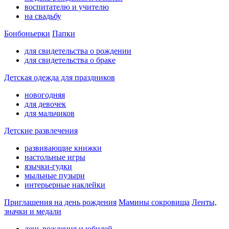
воспитателю и учителю
на свадьбу
Бонбоньерки
Папки
для свидетельства о рождении
для свидетельства о браке
Детская одежда для праздников
новогодняя
для девочек
для мальчиков
Детские развлечения
развивающие книжки
настольные игры
язычки-гудки
мыльные пузыри
интерьерные наклейки
Приглашения на день рождения
Мамины сокровища
Ленты,
значки и медали
день рождения и юбилей