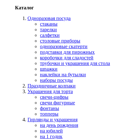
Каталог
Одноразовая посуда
стаканы
тарелки
салфетки
столовые приборы
одноразовые скатерти
подставки для пирожных
коробочки для сладостей
трубочки и украшения для стола
шпажки
наклейки на бутылки
наборы посуды
Праздничные колпаки
Украшения для торта
свечи-цифры
свечи фигурные
фонтаны
топперы
Гирлянды и украшения
на день рождения
на юбилей
на 1 годик