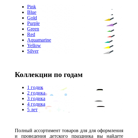
Pink
Blue
Gold
Purple
Green
Red
Aquamarine
Yellow
Silver
Коллекции по годам
1 годик
2 годика
3 годика
4 годика
5 лет
Полный ассортимент товаров для для оформления
и проведения детского праздника вы найдете