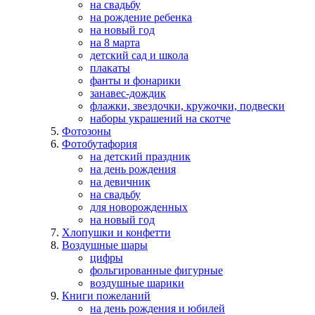
на свадьбу
на рождение ребенка
на новый год
на 8 марта
детский сад и школа
плакаты
фанты и фонарики
занавес-дождик
флажки, звездочки, кружочки, подвески
наборы украшений на скотче
Фотозоны
Фотобутафория
на детский праздник
на день рождения
на девичник
на свадьбу
для новорожденных
на новый год
Хлопушки и конфетти
Воздушные шары
цифры
фольгированные фигурные
воздушные шарики
Книги пожеланий
на день рождения и юбилей