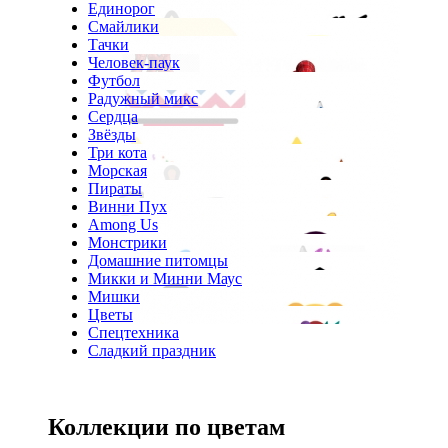
Единорог
Смайлики
Тачки
Человек-паук
Футбол
Радужный микс
Сердца
Звёзды
Три кота
Морская
Пираты
Винни Пух
Among Us
Монстрики
Домашние питомцы
Микки и Минни Маус
Мишки
Цветы
Спецтехника
Сладкий праздник
Коллекции по цветам