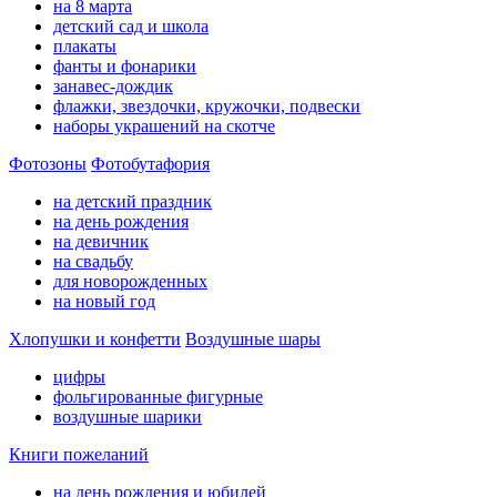
на 8 марта
детский сад и школа
плакаты
фанты и фонарики
занавес-дождик
флажки, звездочки, кружочки, подвески
наборы украшений на скотче
Фотозоны
Фотобутафория
на детский праздник
на день рождения
на девичник
на свадьбу
для новорожденных
на новый год
Хлопушки и конфетти
Воздушные шары
цифры
фольгированные фигурные
воздушные шарики
Книги пожеланий
на день рождения и юбилей