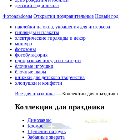
детский сад и школа
Фотоальбомы
Открытки поздравительные
Новый год
наклейки на окна, украшения для интерьера
гирлянды и плакаты
электрические гирлянды и декор
мишура
фотозоны
фотобутафория
одноразовая посуда и скатерти
ёлочные игрушки
ёлочные шары
книжки для детского творчества
хлопушки и конфетти
Все для праздника
—
Коллекции для праздника
Коллекции для праздника
Динозавры
Космос
Щенячий патруль
Забавные зверята