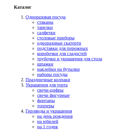
Каталог
Одноразовая посуда
стаканы
тарелки
салфетки
столовые приборы
одноразовые скатерти
подставки для пирожных
коробочки для сладостей
трубочки и украшения для стола
шпажки
наклейки на бутылки
наборы посуды
Праздничные колпаки
Украшения для торта
свечи-цифры
свечи фигурные
фонтаны
топперы
Гирлянды и украшения
на день рождения
на юбилей
на 1 годик