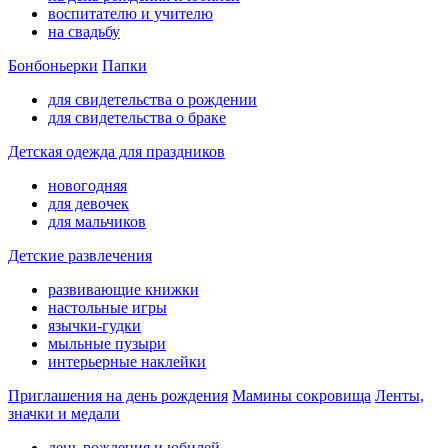
воспитателю и учителю
на свадьбу
Бонбоньерки
Папки
для свидетельства о рождении
для свидетельства о браке
Детская одежда для праздников
новогодняя
для девочек
для мальчиков
Детские развлечения
развивающие книжки
настольные игры
язычки-гудки
мыльные пузыри
интерьерные наклейки
Приглашения на день рождения
Мамины сокровища
Ленты,
значки и медали
день рождения и юбилей