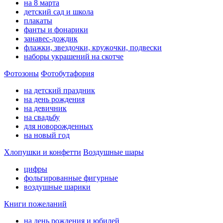
на 8 марта
детский сад и школа
плакаты
фанты и фонарики
занавес-дождик
флажки, звездочки, кружочки, подвески
наборы украшений на скотче
Фотозоны
Фотобутафория
на детский праздник
на день рождения
на девичник
на свадьбу
для новорожденных
на новый год
Хлопушки и конфетти
Воздушные шары
цифры
фольгированные фигурные
воздушные шарики
Книги пожеланий
на день рождения и юбилей