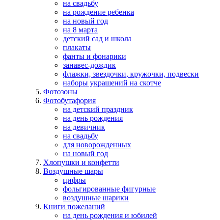
на свадьбу
на рождение ребенка
на новый год
на 8 марта
детский сад и школа
плакаты
фанты и фонарики
занавес-дождик
флажки, звездочки, кружочки, подвески
наборы украшений на скотче
Фотозоны
Фотобутафория
на детский праздник
на день рождения
на девичник
на свадьбу
для новорожденных
на новый год
Хлопушки и конфетти
Воздушные шары
цифры
фольгированные фигурные
воздушные шарики
Книги пожеланий
на день рождения и юбилей