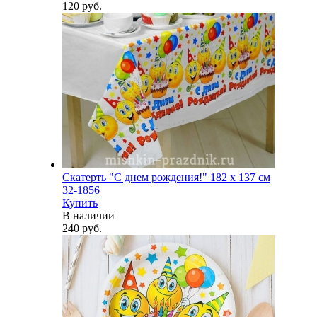
120 руб.
Скатерть "С днем рождения!" 182 х 137 см
32-1856
Купить
В наличии
240 руб.