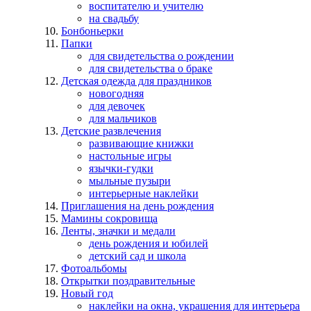
воспитателю и учителю
на свадьбу
Бонбоньерки
Папки
для свидетельства о рождении
для свидетельства о браке
Детская одежда для праздников
новогодняя
для девочек
для мальчиков
Детские развлечения
развивающие книжки
настольные игры
язычки-гудки
мыльные пузыри
интерьерные наклейки
Приглашения на день рождения
Мамины сокровища
Ленты, значки и медали
день рождения и юбилей
детский сад и школа
Фотоальбомы
Открытки поздравительные
Новый год
наклейки на окна, украшения для интерьера