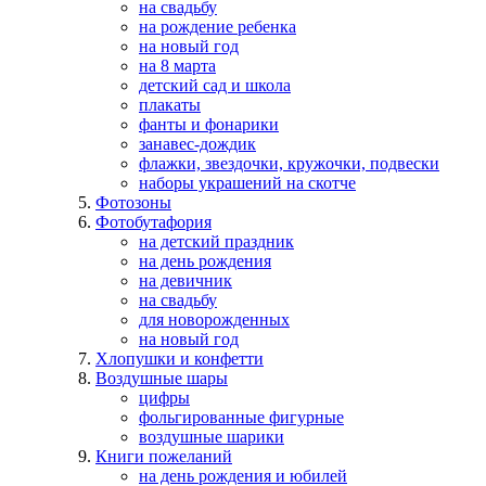
на свадьбу
на рождение ребенка
на новый год
на 8 марта
детский сад и школа
плакаты
фанты и фонарики
занавес-дождик
флажки, звездочки, кружочки, подвески
наборы украшений на скотче
Фотозоны
Фотобутафория
на детский праздник
на день рождения
на девичник
на свадьбу
для новорожденных
на новый год
Хлопушки и конфетти
Воздушные шары
цифры
фольгированные фигурные
воздушные шарики
Книги пожеланий
на день рождения и юбилей