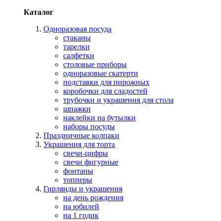
Каталог
Одноразовая посуда
стаканы
тарелки
салфетки
столовые приборы
одноразовые скатерти
подставки для пирожных
коробочки для сладостей
трубочки и украшения для стола
шпажки
наклейки на бутылки
наборы посуды
Праздничные колпаки
Украшения для торта
свечи-цифры
свечи фигурные
фонтаны
топперы
Гирлянды и украшения
на день рождения
на юбилей
на 1 годик