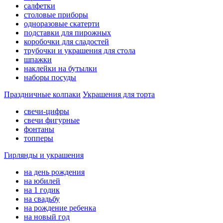
салфетки
столовые приборы
одноразовые скатерти
подставки для пирожных
коробочки для сладостей
трубочки и украшения для стола
шпажки
наклейки на бутылки
наборы посуды
Праздничные колпаки
Украшения для торта
свечи-цифры
свечи фигурные
фонтаны
топперы
Гирлянды и украшения
на день рождения
на юбилей
на 1 годик
на свадьбу
на рождение ребенка
на новый год