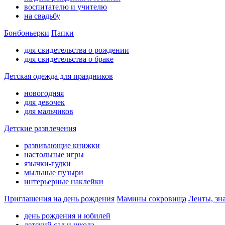
воспитателю и учителю
на свадьбу
Бонбоньерки
Папки
для свидетельства о рождении
для свидетельства о браке
Детская одежда для праздников
новогодняя
для девочек
для мальчиков
Детские развлечения
развивающие книжки
настольные игры
язычки-гудки
мыльные пузыри
интерьерные наклейки
Приглашения на день рождения
Мамины сокровища
Ленты, зн
день рождения и юбилей
детский сад и школа