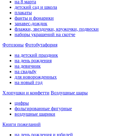
на 8 марта
детский сад и школа
плакаты
фанты и фонарики
занавес-дождик
флажки, звездочки, кружочки, подвески
наборы украшений на скотче
Фотозоны
Фотобутафория
на детский праздник
на день рождения
на девичник
на свадьбу
для новорожденных
на новый год
Хлопушки и конфетти
Воздушные шары
цифры
фольгированные фигурные
воздушные шарики
Книги пожеланий
на день рождения и юбилей