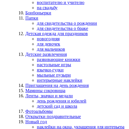
воспитателю и учителю
на свадьбу
Бонбоньерки
Папки
для свидетельства о рождении
для свидетельства о браке
Детская одежда для праздников
новогодняя
для девочек
для мальчиков
Детские развлечения
развивающие книжки
настольные игры
язычки-гудки
мыльные пузыри
интерьерные наклейки
Приглашения на день рождения
Мамины сокровища
Ленты, значки и медали
день рождения и юбилей
детский сад и школа
Фотоальбомы
Открытки поздравительные
Новый год
наклейки на окна, украшения для интерьера