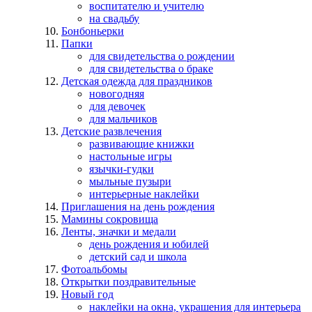
воспитателю и учителю
на свадьбу
Бонбоньерки
Папки
для свидетельства о рождении
для свидетельства о браке
Детская одежда для праздников
новогодняя
для девочек
для мальчиков
Детские развлечения
развивающие книжки
настольные игры
язычки-гудки
мыльные пузыри
интерьерные наклейки
Приглашения на день рождения
Мамины сокровища
Ленты, значки и медали
день рождения и юбилей
детский сад и школа
Фотоальбомы
Открытки поздравительные
Новый год
наклейки на окна, украшения для интерьера