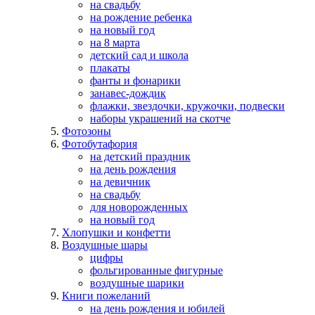
на свадьбу
на рождение ребенка
на новый год
на 8 марта
детский сад и школа
плакаты
фанты и фонарики
занавес-дождик
флажки, звездочки, кружочки, подвески
наборы украшений на скотче
Фотозоны
Фотобутафория
на детский праздник
на день рождения
на девичник
на свадьбу
для новорожденных
на новый год
Хлопушки и конфетти
Воздушные шары
цифры
фольгированные фигурные
воздушные шарики
Книги пожеланий
на день рождения и юбилей