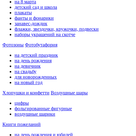
на 8 марта
детский сад и школа
плакаты
фанты и фонарики
занавес-дождик
флажки, звездочки, кружочки, подвески
наборы украшений на скотче
Фотозоны
Фотобутафория
на детский праздник
на день рождения
на девичник
на свадьбу
для новорожденных
на новый год
Хлопушки и конфетти
Воздушные шары
цифры
фольгированные фигурные
воздушные шарики
Книги пожеланий
на день рождения и юбилей