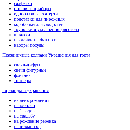
салфетки
столовые приборы
одноразовые скатерти
подставки для пирожных
коробочки для сладостей
трубочки и украшения для стола
шпажки
наклейки на бутылки
наборы посуды
Праздничные колпаки
Украшения для торта
свечи-цифры
свечи фигурные
фонтаны
топперы
Гирлянды и украшения
на день рождения
на юбилей
на 1 годик
на свадьбу
на рождение ребенка
на новый год