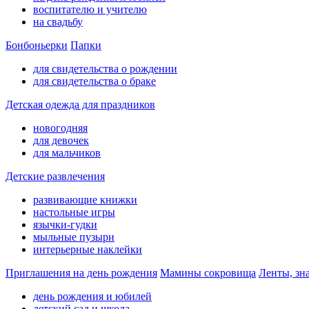
воспитателю и учителю
на свадьбу
Бонбоньерки
Папки
для свидетельства о рождении
для свидетельства о браке
Детская одежда для праздников
новогодняя
для девочек
для мальчиков
Детские развлечения
развивающие книжки
настольные игры
язычки-гудки
мыльные пузыри
интерьерные наклейки
Приглашения на день рождения
Мамины сокровища
Ленты, зн
день рождения и юбилей
детский сад и школа