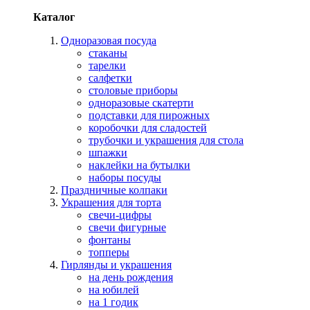
Каталог
Одноразовая посуда
стаканы
тарелки
салфетки
столовые приборы
одноразовые скатерти
подставки для пирожных
коробочки для сладостей
трубочки и украшения для стола
шпажки
наклейки на бутылки
наборы посуды
Праздничные колпаки
Украшения для торта
свечи-цифры
свечи фигурные
фонтаны
топперы
Гирлянды и украшения
на день рождения
на юбилей
на 1 годик