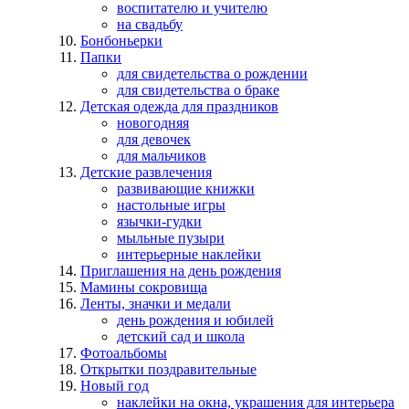
воспитателю и учителю
на свадьбу
Бонбоньерки
Папки
для свидетельства о рождении
для свидетельства о браке
Детская одежда для праздников
новогодняя
для девочек
для мальчиков
Детские развлечения
развивающие книжки
настольные игры
язычки-гудки
мыльные пузыри
интерьерные наклейки
Приглашения на день рождения
Мамины сокровища
Ленты, значки и медали
день рождения и юбилей
детский сад и школа
Фотоальбомы
Открытки поздравительные
Новый год
наклейки на окна, украшения для интерьера