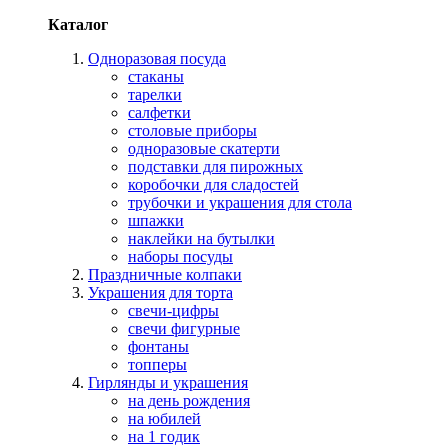
Каталог
Одноразовая посуда
стаканы
тарелки
салфетки
столовые приборы
одноразовые скатерти
подставки для пирожных
коробочки для сладостей
трубочки и украшения для стола
шпажки
наклейки на бутылки
наборы посуды
Праздничные колпаки
Украшения для торта
свечи-цифры
свечи фигурные
фонтаны
топперы
Гирлянды и украшения
на день рождения
на юбилей
на 1 годик