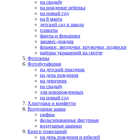
на свадьбу
на рождение ребенка
на новый год
на 8 марта
детский сад и школа
плакаты
фанты и фонарики
занавес-дождик
флажки, звездочки, кружочки, подвески
наборы украшений на скотче
Фотозоны
Фотобутафория
на детский праздник
на день рождения
на девичник
на свадьбу
для новорожденных
на новый год
Хлопушки и конфетти
Воздушные шары
цифры
фольгированные фигурные
воздушные шарики
Книги пожеланий
на день рождения и юбилей