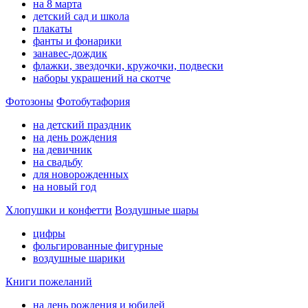
на 8 марта
детский сад и школа
плакаты
фанты и фонарики
занавес-дождик
флажки, звездочки, кружочки, подвески
наборы украшений на скотче
Фотозоны
Фотобутафория
на детский праздник
на день рождения
на девичник
на свадьбу
для новорожденных
на новый год
Хлопушки и конфетти
Воздушные шары
цифры
фольгированные фигурные
воздушные шарики
Книги пожеланий
на день рождения и юбилей