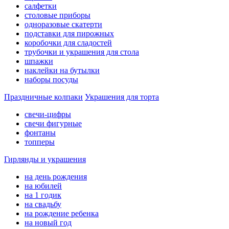
салфетки
столовые приборы
одноразовые скатерти
подставки для пирожных
коробочки для сладостей
трубочки и украшения для стола
шпажки
наклейки на бутылки
наборы посуды
Праздничные колпаки
Украшения для торта
свечи-цифры
свечи фигурные
фонтаны
топперы
Гирлянды и украшения
на день рождения
на юбилей
на 1 годик
на свадьбу
на рождение ребенка
на новый год