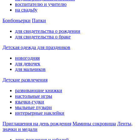
воспитателю и учителю
на свадьбу
Бонбоньерки
Папки
для свидетельства о рождении
для свидетельства о браке
Детская одежда для праздников
новогодняя
для девочек
для мальчиков
Детские развлечения
развивающие книжки
настольные игры
язычки-гудки
мыльные пузыри
интерьерные наклейки
Приглашения на день рождения
Мамины сокровища
Ленты,
значки и медали
день рождения и юбилей