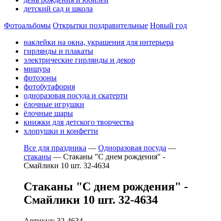
детский сад и школа
Фотоальбомы
Открытки поздравительные
Новый год
наклейки на окна, украшения для интерьера
гирлянды и плакаты
электрические гирлянды и декор
мишура
фотозоны
фотобутафория
одноразовая посуда и скатерти
ёлочные игрушки
ёлочные шары
книжки для детского творчества
хлопушки и конфетти
Все для праздника
—
Одноразовая посуда
—
стаканы
—
Стаканы "С днем рождения" -
Смайлики 10 шт. 32-4634
Стаканы "С днем рождения" -
Смайлики 10 шт. 32-4634
Артикул: 32-4634