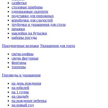
салфетки
столовые приборы
одноразовые скатерти
подставки для пирожных
коробочки для сладостей
трубочки и украшения для стола
шпажки
наклейки на бутылки
наборы посуды
Праздничные колпаки
Украшения для торта
свечи-цифры
свечи фигурные
фонтаны
топперы
Гирлянды и украшения
на день рождения
на юбилей
на 1 годик
на свадьбу
на рождение ребенка
на новый год