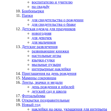
воспитателю и учителю
на свадьбу
Бонбоньерки
Папки
для свидетельства о рождении
для свидетельства о браке
Детская одежда для праздников
новогодняя
для девочек
для мальчиков
Детские развлечения
развивающие книжки
настольные игры
язычки-гудки
мыльные пузыри
интерьерные наклейки
Приглашения на день рождения
Мамины сокровища
Ленты, значки и медали
день рождения и юбилей
детский сад и школа
Фотоальбомы
Открытки поздравительные
Новый год
наклейки на окна, украшения для интерьера