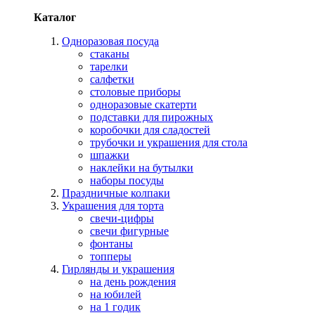
Каталог
Одноразовая посуда
стаканы
тарелки
салфетки
столовые приборы
одноразовые скатерти
подставки для пирожных
коробочки для сладостей
трубочки и украшения для стола
шпажки
наклейки на бутылки
наборы посуды
Праздничные колпаки
Украшения для торта
свечи-цифры
свечи фигурные
фонтаны
топперы
Гирлянды и украшения
на день рождения
на юбилей
на 1 годик