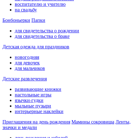
воспитателю и учителю
на свадьбу
Бонбоньерки
Папки
для свидетельства о рождении
для свидетельства о браке
Детская одежда для праздников
новогодняя
для девочек
для мальчиков
Детские развлечения
развивающие книжки
настольные игры
язычки-гудки
мыльные пузыри
интерьерные наклейки
Приглашения на день рождения
Мамины сокровища
Ленты,
значки и медали
день рождения и юбилей