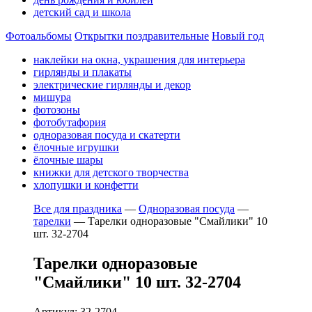
детский сад и школа
Фотоальбомы
Открытки поздравительные
Новый год
наклейки на окна, украшения для интерьера
гирлянды и плакаты
электрические гирлянды и декор
мишура
фотозоны
фотобутафория
одноразовая посуда и скатерти
ёлочные игрушки
ёлочные шары
книжки для детского творчества
хлопушки и конфетти
Все для праздника
—
Одноразовая посуда
—
тарелки
—
Тарелки одноразовые "Смайлики" 10
шт. 32-2704
Тарелки одноразовые
"Смайлики" 10 шт. 32-2704
Артикул: 32-2704