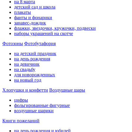
на 8 марта
детский сад и школа
плакаты
фанты и фонарики
занавес-дождик
флажки, звездочки, кружочки, подвески
наборы украшений на скотче
Фотозоны
Фотобутафория
на детский праздник
на день рождения
на девичник
на свадьбу
для новорожденных
на новый год
Хлопушки и конфетти
Воздушные шары
цифры
фольгированные фигурные
воздушные шарики
Книги пожеланий
на день рождения и юбилей