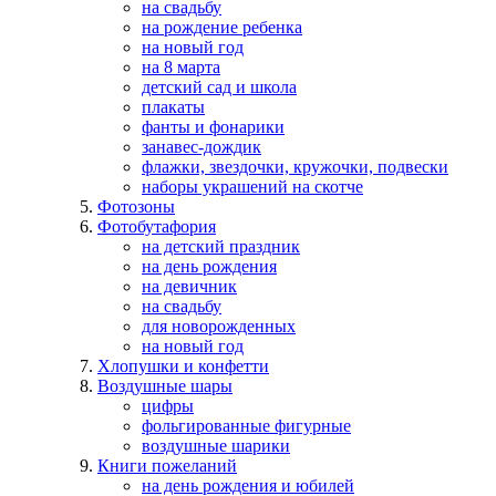
на свадьбу
на рождение ребенка
на новый год
на 8 марта
детский сад и школа
плакаты
фанты и фонарики
занавес-дождик
флажки, звездочки, кружочки, подвески
наборы украшений на скотче
Фотозоны
Фотобутафория
на детский праздник
на день рождения
на девичник
на свадьбу
для новорожденных
на новый год
Хлопушки и конфетти
Воздушные шары
цифры
фольгированные фигурные
воздушные шарики
Книги пожеланий
на день рождения и юбилей