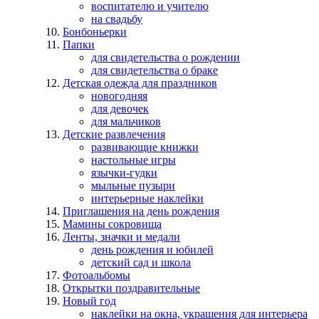
воспитателю и учителю
на свадьбу
Бонбоньерки
Папки
для свидетельства о рождении
для свидетельства о браке
Детская одежда для праздников
новогодняя
для девочек
для мальчиков
Детские развлечения
развивающие книжки
настольные игры
язычки-гудки
мыльные пузыри
интерьерные наклейки
Приглашения на день рождения
Мамины сокровища
Ленты, значки и медали
день рождения и юбилей
детский сад и школа
Фотоальбомы
Открытки поздравительные
Новый год
наклейки на окна, украшения для интерьера