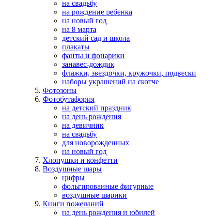
на свадьбу
на рождение ребенка
на новый год
на 8 марта
детский сад и школа
плакаты
фанты и фонарики
занавес-дождик
флажки, звездочки, кружочки, подвески
наборы украшений на скотче
Фотозоны
Фотобутафория
на детский праздник
на день рождения
на девичник
на свадьбу
для новорожденных
на новый год
Хлопушки и конфетти
Воздушные шары
цифры
фольгированные фигурные
воздушные шарики
Книги пожеланий
на день рождения и юбилей