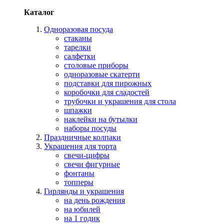
Каталог
Одноразовая посуда
стаканы
тарелки
салфетки
столовые приборы
одноразовые скатерти
подставки для пирожных
коробочки для сладостей
трубочки и украшения для стола
шпажки
наклейки на бутылки
наборы посуды
Праздничные колпаки
Украшения для торта
свечи-цифры
свечи фигурные
фонтаны
топперы
Гирлянды и украшения
на день рождения
на юбилей
на 1 годик