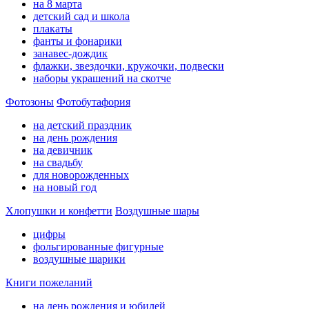
на 8 марта
детский сад и школа
плакаты
фанты и фонарики
занавес-дождик
флажки, звездочки, кружочки, подвески
наборы украшений на скотче
Фотозоны
Фотобутафория
на детский праздник
на день рождения
на девичник
на свадьбу
для новорожденных
на новый год
Хлопушки и конфетти
Воздушные шары
цифры
фольгированные фигурные
воздушные шарики
Книги пожеланий
на день рождения и юбилей