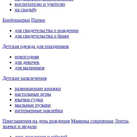
воспитателю и учителю
на свадьбу
Бонбоньерки
Папки
для свидетельства о рождении
для свидетельства о браке
Детская одежда для праздников
новогодняя
для девочек
для мальчиков
Детские развлечения
развивающие книжки
настольные игры
язычки-гудки
мыльные пузыри
интерьерные наклейки
Приглашения на день рождения
Мамины сокровища
Ленты,
значки и медали
день рождения и юбилей