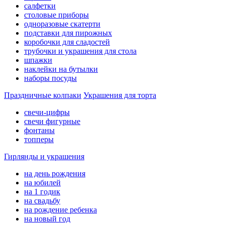
салфетки
столовые приборы
одноразовые скатерти
подставки для пирожных
коробочки для сладостей
трубочки и украшения для стола
шпажки
наклейки на бутылки
наборы посуды
Праздничные колпаки
Украшения для торта
свечи-цифры
свечи фигурные
фонтаны
топперы
Гирлянды и украшения
на день рождения
на юбилей
на 1 годик
на свадьбу
на рождение ребенка
на новый год