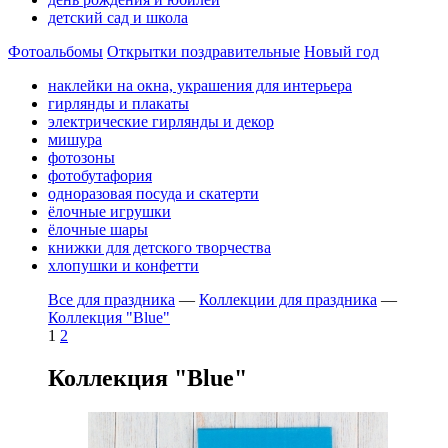
детский сад и школа
Фотоальбомы
Открытки поздравительные
Новый год
наклейки на окна, украшения для интерьера
гирлянды и плакаты
электрические гирлянды и декор
мишура
фотозоны
фотобутафория
одноразовая посуда и скатерти
ёлочные игрушки
ёлочные шары
книжки для детского творчества
хлопушки и конфетти
Все для праздника
—
Коллекции для праздника
—
Коллекция "Blue"
1
2
Коллекция "Blue"