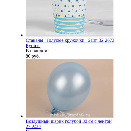
Стаканы "Голубые кружочки" 6 шт. 32-2673
Купить
В наличии
80 руб.
Воздушный шарик голубой 30 см с лентой
27-2417