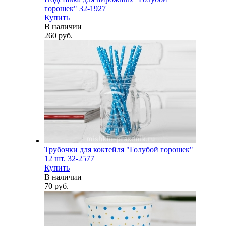
горошек" 32-1927
Купить
В наличии
260 руб.
Трубочки для коктейля "Голубой горошек"
12 шт. 32-2577
Купить
В наличии
70 руб.