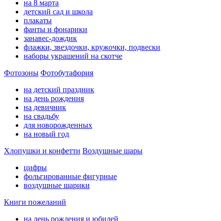
на 8 марта
детский сад и школа
плакаты
фанты и фонарики
занавес-дождик
флажки, звездочки, кружочки, подвески
наборы украшений на скотче
Фотозоны
Фотобутафория
на детский праздник
на день рождения
на девичник
на свадьбу
для новорожденных
на новый год
Хлопушки и конфетти
Воздушные шары
цифры
фольгированные фигурные
воздушные шарики
Книги пожеланий
на день рождения и юбилей