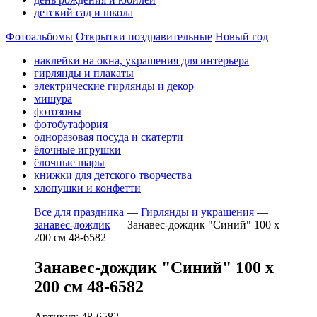
детский сад и школа
Фотоальбомы
Открытки поздравительные
Новый год
наклейки на окна, украшения для интерьера
гирлянды и плакаты
электрические гирлянды и декор
мишура
фотозоны
фотобутафория
одноразовая посуда и скатерти
ёлочные игрушки
ёлочные шары
книжки для детского творчества
хлопушки и конфетти
Все для праздника
—
Гирлянды и украшения
—
занавес-дождик
—
Занавес-дождик "Синий" 100 х
200 см 48-6582
Занавес-дождик "Синий" 100 х
200 см 48-6582
Артикул: 48-6582