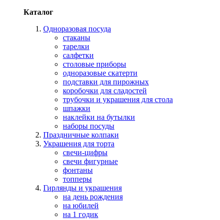
Каталог
Одноразовая посуда
стаканы
тарелки
салфетки
столовые приборы
одноразовые скатерти
подставки для пирожных
коробочки для сладостей
трубочки и украшения для стола
шпажки
наклейки на бутылки
наборы посуды
Праздничные колпаки
Украшения для торта
свечи-цифры
свечи фигурные
фонтаны
топперы
Гирлянды и украшения
на день рождения
на юбилей
на 1 годик