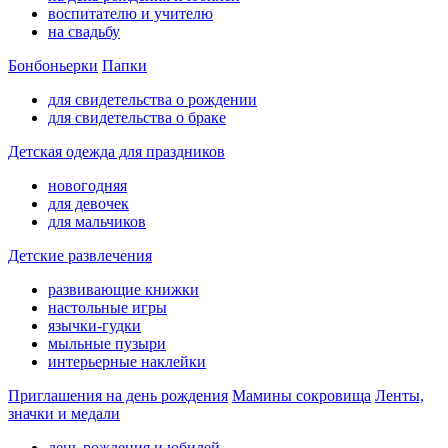
воспитателю и учителю
на свадьбу
Бонбоньерки
Папки
для свидетельства о рождении
для свидетельства о браке
Детская одежда для праздников
новогодняя
для девочек
для мальчиков
Детские развлечения
развивающие книжки
настольные игры
язычки-гудки
мыльные пузыри
интерьерные наклейки
Приглашения на день рождения
Мамины сокровища
Ленты,
значки и медали
день рождения и юбилей