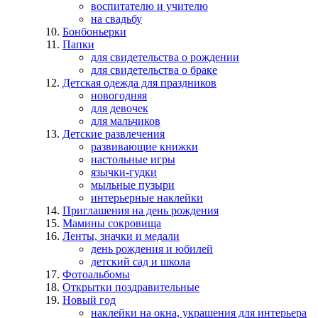
воспитателю и учителю
на свадьбу
Бонбоньерки
Папки
для свидетельства о рождении
для свидетельства о браке
Детская одежда для праздников
новогодняя
для девочек
для мальчиков
Детские развлечения
развивающие книжки
настольные игры
язычки-гудки
мыльные пузыри
интерьерные наклейки
Приглашения на день рождения
Мамины сокровища
Ленты, значки и медали
день рождения и юбилей
детский сад и школа
Фотоальбомы
Открытки поздравительные
Новый год
наклейки на окна, украшения для интерьера