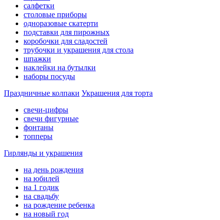
салфетки
столовые приборы
одноразовые скатерти
подставки для пирожных
коробочки для сладостей
трубочки и украшения для стола
шпажки
наклейки на бутылки
наборы посуды
Праздничные колпаки
Украшения для торта
свечи-цифры
свечи фигурные
фонтаны
топперы
Гирлянды и украшения
на день рождения
на юбилей
на 1 годик
на свадьбу
на рождение ребенка
на новый год