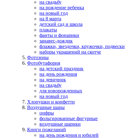
на свадьбу
на рождение ребенка
на новый год
на 8 марта
детский сад и школа
плакаты
фанты и фонарики
занавес-дождик
флажки, звездочки, кружочки, подвески
наборы украшений на скотче
Фотозоны
Фотобутафория
на детский праздник
на день рождения
на девичник
на свадьбу
для новорожденных
на новый год
Хлопушки и конфетти
Воздушные шары
цифры
фольгированные фигурные
воздушные шарики
Книги пожеланий
на день рождения и юбилей