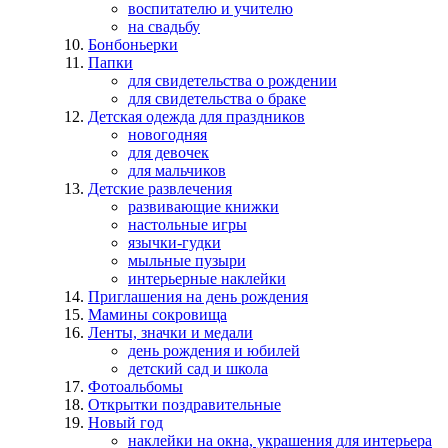
воспитателю и учителю
на свадьбу
Бонбоньерки
Папки
для свидетельства о рождении
для свидетельства о браке
Детская одежда для праздников
новогодняя
для девочек
для мальчиков
Детские развлечения
развивающие книжки
настольные игры
язычки-гудки
мыльные пузыри
интерьерные наклейки
Приглашения на день рождения
Мамины сокровища
Ленты, значки и медали
день рождения и юбилей
детский сад и школа
Фотоальбомы
Открытки поздравительные
Новый год
наклейки на окна, украшения для интерьера