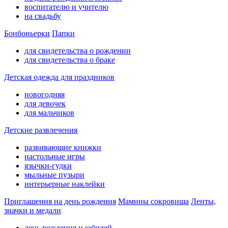
воспитателю и учителю
на свадьбу
Бонбоньерки
Папки
для свидетельства о рождении
для свидетельства о браке
Детская одежда для праздников
новогодняя
для девочек
для мальчиков
Детские развлечения
развивающие книжки
настольные игры
язычки-гудки
мыльные пузыри
интерьерные наклейки
Приглашения на день рождения
Мамины сокровища
Ленты,
значки и медали
день рождения и юбилей