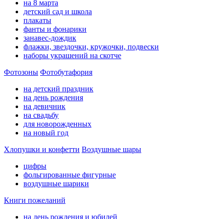
на 8 марта
детский сад и школа
плакаты
фанты и фонарики
занавес-дождик
флажки, звездочки, кружочки, подвески
наборы украшений на скотче
Фотозоны
Фотобутафория
на детский праздник
на день рождения
на девичник
на свадьбу
для новорожденных
на новый год
Хлопушки и конфетти
Воздушные шары
цифры
фольгированные фигурные
воздушные шарики
Книги пожеланий
на день рождения и юбилей