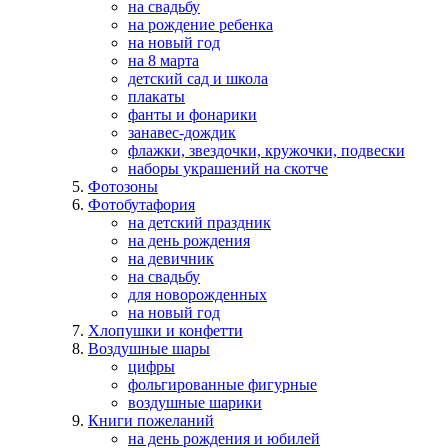
на свадьбу
на рождение ребенка
на новый год
на 8 марта
детский сад и школа
плакаты
фанты и фонарики
занавес-дождик
флажки, звездочки, кружочки, подвески
наборы украшений на скотче
Фотозоны
Фотобутафория
на детский праздник
на день рождения
на девичник
на свадьбу
для новорожденных
на новый год
Хлопушки и конфетти
Воздушные шары
цифры
фольгированные фигурные
воздушные шарики
Книги пожеланий
на день рождения и юбилей