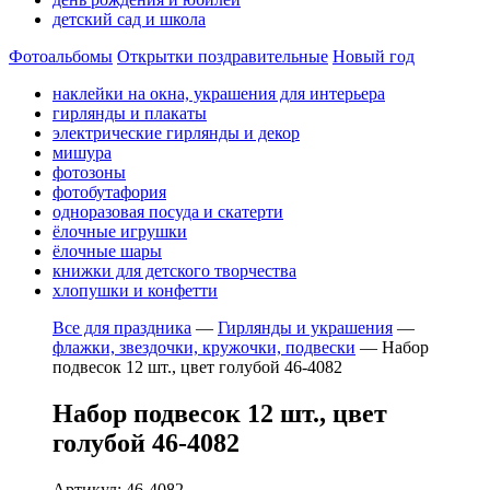
детский сад и школа
Фотоальбомы
Открытки поздравительные
Новый год
наклейки на окна, украшения для интерьера
гирлянды и плакаты
электрические гирлянды и декор
мишура
фотозоны
фотобутафория
одноразовая посуда и скатерти
ёлочные игрушки
ёлочные шары
книжки для детского творчества
хлопушки и конфетти
Все для праздника
—
Гирлянды и украшения
—
флажки, звездочки, кружочки, подвески
—
Набор
подвесок 12 шт., цвет голубой 46-4082
Набор подвесок 12 шт., цвет
голубой 46-4082
Артикул: 46-4082