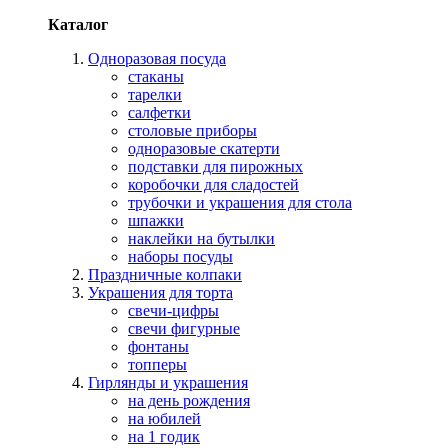
Каталог
Одноразовая посуда
стаканы
тарелки
салфетки
столовые приборы
одноразовые скатерти
подставки для пирожных
коробочки для сладостей
трубочки и украшения для стола
шпажки
наклейки на бутылки
наборы посуды
Праздничные колпаки
Украшения для торта
свечи-цифры
свечи фигурные
фонтаны
топперы
Гирлянды и украшения
на день рождения
на юбилей
на 1 годик