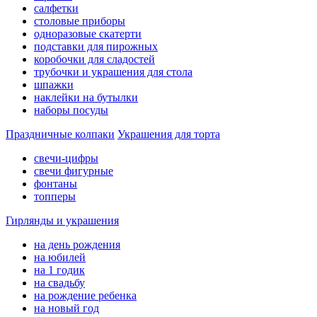
салфетки
столовые приборы
одноразовые скатерти
подставки для пирожных
коробочки для сладостей
трубочки и украшения для стола
шпажки
наклейки на бутылки
наборы посуды
Праздничные колпаки
Украшения для торта
свечи-цифры
свечи фигурные
фонтаны
топперы
Гирлянды и украшения
на день рождения
на юбилей
на 1 годик
на свадьбу
на рождение ребенка
на новый год