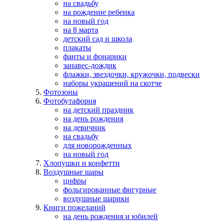
на свадьбу
на рождение ребенка
на новый год
на 8 марта
детский сад и школа
плакаты
фанты и фонарики
занавес-дождик
флажки, звездочки, кружочки, подвески
наборы украшений на скотче
Фотозоны
Фотобутафория
на детский праздник
на день рождения
на девичник
на свадьбу
для новорожденных
на новый год
Хлопушки и конфетти
Воздушные шары
цифры
фольгированные фигурные
воздушные шарики
Книги пожеланий
на день рождения и юбилей