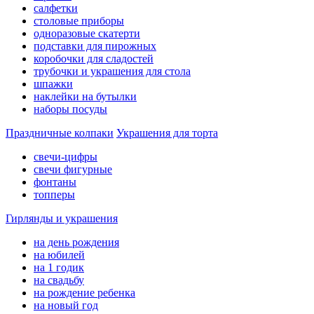
салфетки
столовые приборы
одноразовые скатерти
подставки для пирожных
коробочки для сладостей
трубочки и украшения для стола
шпажки
наклейки на бутылки
наборы посуды
Праздничные колпаки
Украшения для торта
свечи-цифры
свечи фигурные
фонтаны
топперы
Гирлянды и украшения
на день рождения
на юбилей
на 1 годик
на свадьбу
на рождение ребенка
на новый год