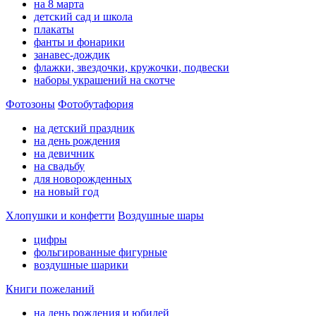
на 8 марта
детский сад и школа
плакаты
фанты и фонарики
занавес-дождик
флажки, звездочки, кружочки, подвески
наборы украшений на скотче
Фотозоны
Фотобутафория
на детский праздник
на день рождения
на девичник
на свадьбу
для новорожденных
на новый год
Хлопушки и конфетти
Воздушные шары
цифры
фольгированные фигурные
воздушные шарики
Книги пожеланий
на день рождения и юбилей