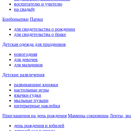
воспитателю и учителю
на свадьбу
Бонбоньерки
Папки
для свидетельства о рождении
для свидетельства о браке
Детская одежда для праздников
новогодняя
для девочек
для мальчиков
Детские развлечения
развивающие книжки
настольные игры
язычки-гудки
мыльные пузыри
интерьерные наклейки
Приглашения на день рождения
Мамины сокровища
Ленты, зн
день рождения и юбилей
детский сад и школа