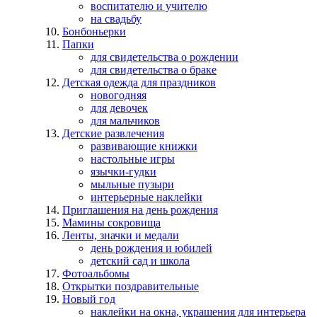
воспитателю и учителю
на свадьбу
Бонбоньерки
Папки
для свидетельства о рождении
для свидетельства о браке
Детская одежда для праздников
новогодняя
для девочек
для мальчиков
Детские развлечения
развивающие книжки
настольные игры
язычки-гудки
мыльные пузыри
интерьерные наклейки
Приглашения на день рождения
Мамины сокровища
Ленты, значки и медали
день рождения и юбилей
детский сад и школа
Фотоальбомы
Открытки поздравительные
Новый год
наклейки на окна, украшения для интерьера