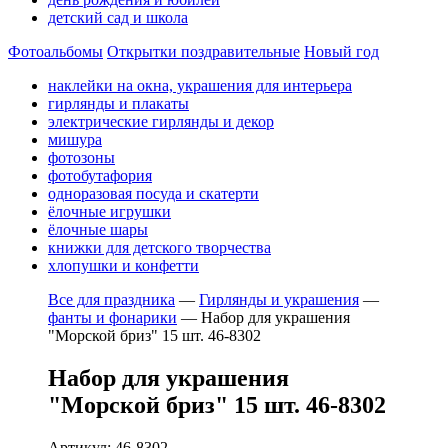
детский сад и школа
Фотоальбомы
Открытки поздравительные
Новый год
наклейки на окна, украшения для интерьера
гирлянды и плакаты
электрические гирлянды и декор
мишура
фотозоны
фотобутафория
одноразовая посуда и скатерти
ёлочные игрушки
ёлочные шары
книжки для детского творчества
хлопушки и конфетти
Все для праздника
—
Гирлянды и украшения
—
фанты и фонарики
—
Набор для украшения
"Морской бриз" 15 шт. 46-8302
Набор для украшения
"Морской бриз" 15 шт. 46-8302
Артикул: 46-8302