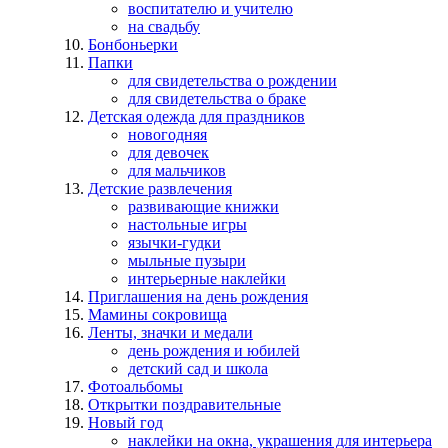
воспитателю и учителю
на свадьбу
Бонбоньерки
Папки
для свидетельства о рождении
для свидетельства о браке
Детская одежда для праздников
новогодняя
для девочек
для мальчиков
Детские развлечения
развивающие книжки
настольные игры
язычки-гудки
мыльные пузыри
интерьерные наклейки
Приглашения на день рождения
Мамины сокровища
Ленты, значки и медали
день рождения и юбилей
детский сад и школа
Фотоальбомы
Открытки поздравительные
Новый год
наклейки на окна, украшения для интерьера