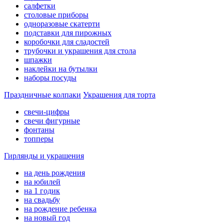
салфетки
столовые приборы
одноразовые скатерти
подставки для пирожных
коробочки для сладостей
трубочки и украшения для стола
шпажки
наклейки на бутылки
наборы посуды
Праздничные колпаки
Украшения для торта
свечи-цифры
свечи фигурные
фонтаны
топперы
Гирлянды и украшения
на день рождения
на юбилей
на 1 годик
на свадьбу
на рождение ребенка
на новый год