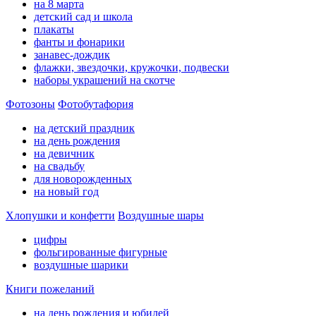
на 8 марта
детский сад и школа
плакаты
фанты и фонарики
занавес-дождик
флажки, звездочки, кружочки, подвески
наборы украшений на скотче
Фотозоны
Фотобутафория
на детский праздник
на день рождения
на девичник
на свадьбу
для новорожденных
на новый год
Хлопушки и конфетти
Воздушные шары
цифры
фольгированные фигурные
воздушные шарики
Книги пожеланий
на день рождения и юбилей