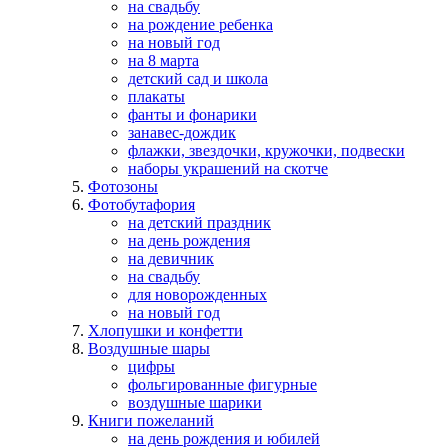
на свадьбу
на рождение ребенка
на новый год
на 8 марта
детский сад и школа
плакаты
фанты и фонарики
занавес-дождик
флажки, звездочки, кружочки, подвески
наборы украшений на скотче
Фотозоны
Фотобутафория
на детский праздник
на день рождения
на девичник
на свадьбу
для новорожденных
на новый год
Хлопушки и конфетти
Воздушные шары
цифры
фольгированные фигурные
воздушные шарики
Книги пожеланий
на день рождения и юбилей