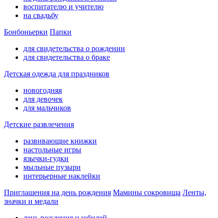
воспитателю и учителю
на свадьбу
Бонбоньерки
Папки
для свидетельства о рождении
для свидетельства о браке
Детская одежда для праздников
новогодняя
для девочек
для мальчиков
Детские развлечения
развивающие книжки
настольные игры
язычки-гудки
мыльные пузыри
интерьерные наклейки
Приглашения на день рождения
Мамины сокровища
Ленты,
значки и медали
день рождения и юбилей