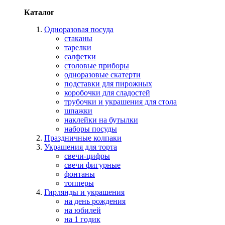
Каталог
Одноразовая посуда
стаканы
тарелки
салфетки
столовые приборы
одноразовые скатерти
подставки для пирожных
коробочки для сладостей
трубочки и украшения для стола
шпажки
наклейки на бутылки
наборы посуды
Праздничные колпаки
Украшения для торта
свечи-цифры
свечи фигурные
фонтаны
топперы
Гирлянды и украшения
на день рождения
на юбилей
на 1 годик