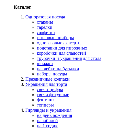
Каталог
Одноразовая посуда
стаканы
тарелки
салфетки
столовые приборы
одноразовые скатерти
подставки для пирожных
коробочки для сладостей
трубочки и украшения для стола
шпажки
наклейки на бутылки
наборы посуды
Праздничные колпаки
Украшения для торта
свечи-цифры
свечи фигурные
фонтаны
топперы
Гирлянды и украшения
на день рождения
на юбилей
на 1 годик