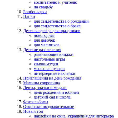
воспитателю и учителю
на свадьбу
Бонбоньерки
Папки
для свидетельства о рождении
для свидетельства о браке
Детская одежда для праздников
новогодняя
для девочек
для мальчиков
Детские развлечения
развивающие книжки
настольные игры
язычки-гудки
мыльные пузыри
интерьерные наклейки
Приглашения на день рождения
Мамины сокровища
Ленты, значки и медали
день рождения и юбилей
детский сад и школа
Фотоальбомы
Открытки поздравительные
Новый год
наклейки на окна, украшения для интерьера