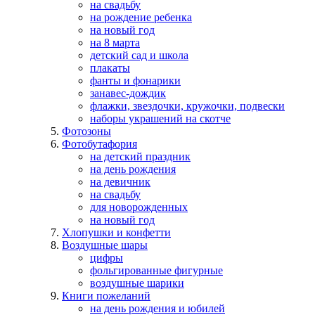
на свадьбу
на рождение ребенка
на новый год
на 8 марта
детский сад и школа
плакаты
фанты и фонарики
занавес-дождик
флажки, звездочки, кружочки, подвески
наборы украшений на скотче
Фотозоны
Фотобутафория
на детский праздник
на день рождения
на девичник
на свадьбу
для новорожденных
на новый год
Хлопушки и конфетти
Воздушные шары
цифры
фольгированные фигурные
воздушные шарики
Книги пожеланий
на день рождения и юбилей