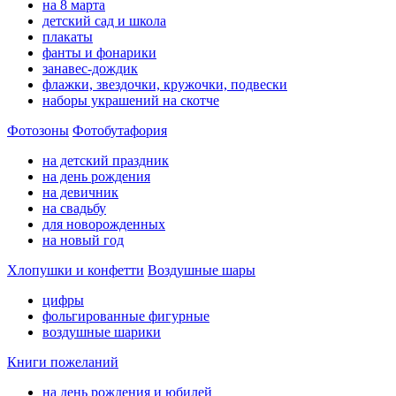
на 8 марта
детский сад и школа
плакаты
фанты и фонарики
занавес-дождик
флажки, звездочки, кружочки, подвески
наборы украшений на скотче
Фотозоны
Фотобутафория
на детский праздник
на день рождения
на девичник
на свадьбу
для новорожденных
на новый год
Хлопушки и конфетти
Воздушные шары
цифры
фольгированные фигурные
воздушные шарики
Книги пожеланий
на день рождения и юбилей