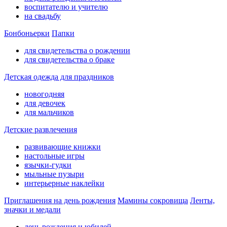
воспитателю и учителю
на свадьбу
Бонбоньерки
Папки
для свидетельства о рождении
для свидетельства о браке
Детская одежда для праздников
новогодняя
для девочек
для мальчиков
Детские развлечения
развивающие книжки
настольные игры
язычки-гудки
мыльные пузыри
интерьерные наклейки
Приглашения на день рождения
Мамины сокровища
Ленты,
значки и медали
день рождения и юбилей