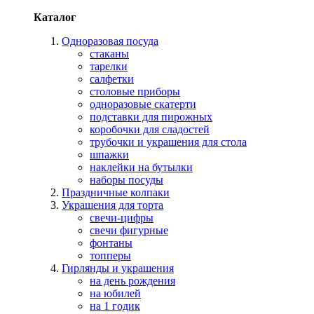
Каталог
Одноразовая посуда
стаканы
тарелки
салфетки
столовые приборы
одноразовые скатерти
подставки для пирожных
коробочки для сладостей
трубочки и украшения для стола
шпажки
наклейки на бутылки
наборы посуды
Праздничные колпаки
Украшения для торта
свечи-цифры
свечи фигурные
фонтаны
топперы
Гирлянды и украшения
на день рождения
на юбилей
на 1 годик