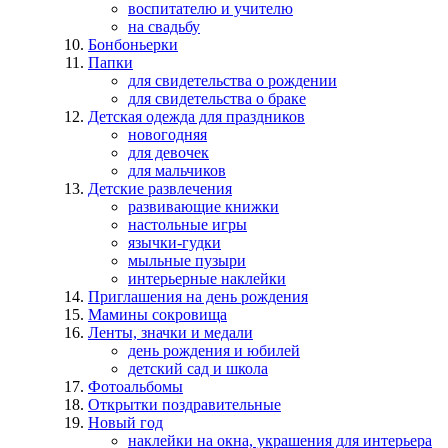
воспитателю и учителю
на свадьбу
Бонбоньерки
Папки
для свидетельства о рождении
для свидетельства о браке
Детская одежда для праздников
новогодняя
для девочек
для мальчиков
Детские развлечения
развивающие книжки
настольные игры
язычки-гудки
мыльные пузыри
интерьерные наклейки
Приглашения на день рождения
Мамины сокровища
Ленты, значки и медали
день рождения и юбилей
детский сад и школа
Фотоальбомы
Открытки поздравительные
Новый год
наклейки на окна, украшения для интерьера