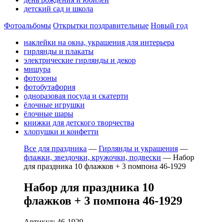
детский сад и школа
Фотоальбомы
Открытки поздравительные
Новый год
наклейки на окна, украшения для интерьера
гирлянды и плакаты
электрические гирлянды и декор
мишура
фотозоны
фотобутафория
одноразовая посуда и скатерти
ёлочные игрушки
ёлочные шары
книжки для детского творчества
хлопушки и конфетти
Все для праздника
—
Гирлянды и украшения
—
флажки, звездочки, кружочки, подвески
—
Набор
для праздника 10 флажков + 3 помпона 46-1929
Набор для праздника 10
флажков + 3 помпона 46-1929
Артикул: 46-1929