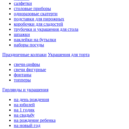
салфетки
столовые приборы
одноразовые скатерти
подставки для пирожных
коробочки для сладостей
трубочки и украшения для стола
шпажки
наклейки на бутылки
наборы посуды
Праздничные колпаки
Украшения для торта
свечи-цифры
свечи фигурные
фонтаны
топперы
Гирлянды и украшения
на день рождения
на юбилей
на 1 годик
на свадьбу
на рождение ребенка
на новый год