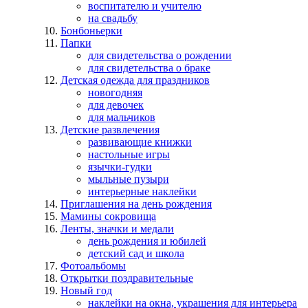
воспитателю и учителю
на свадьбу
Бонбоньерки
Папки
для свидетельства о рождении
для свидетельства о браке
Детская одежда для праздников
новогодняя
для девочек
для мальчиков
Детские развлечения
развивающие книжки
настольные игры
язычки-гудки
мыльные пузыри
интерьерные наклейки
Приглашения на день рождения
Мамины сокровища
Ленты, значки и медали
день рождения и юбилей
детский сад и школа
Фотоальбомы
Открытки поздравительные
Новый год
наклейки на окна, украшения для интерьера