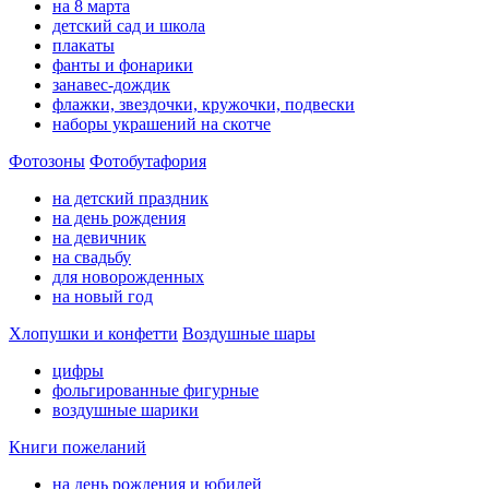
на 8 марта
детский сад и школа
плакаты
фанты и фонарики
занавес-дождик
флажки, звездочки, кружочки, подвески
наборы украшений на скотче
Фотозоны
Фотобутафория
на детский праздник
на день рождения
на девичник
на свадьбу
для новорожденных
на новый год
Хлопушки и конфетти
Воздушные шары
цифры
фольгированные фигурные
воздушные шарики
Книги пожеланий
на день рождения и юбилей