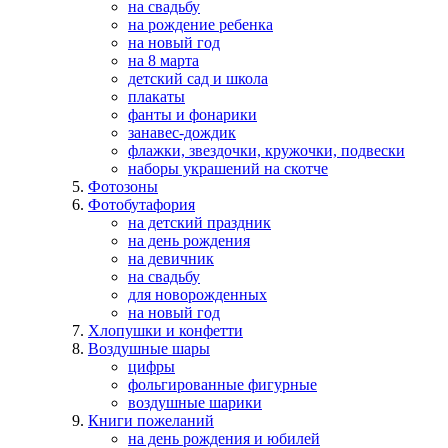
на свадьбу
на рождение ребенка
на новый год
на 8 марта
детский сад и школа
плакаты
фанты и фонарики
занавес-дождик
флажки, звездочки, кружочки, подвески
наборы украшений на скотче
Фотозоны
Фотобутафория
на детский праздник
на день рождения
на девичник
на свадьбу
для новорожденных
на новый год
Хлопушки и конфетти
Воздушные шары
цифры
фольгированные фигурные
воздушные шарики
Книги пожеланий
на день рождения и юбилей