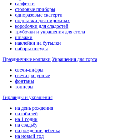
салфетки
столовые приборы
одноразовые скатерти
подставки для пирожных
коробочки для сладостей
трубочки и украшения для стола
шпажки
наклейки на бутылки
наборы посуды
Праздничные колпаки
Украшения для торта
свечи-цифры
свечи фигурные
фонтаны
топперы
Гирлянды и украшения
на день рождения
на юбилей
на 1 годик
на свадьбу
на рождение ребенка
на новый год