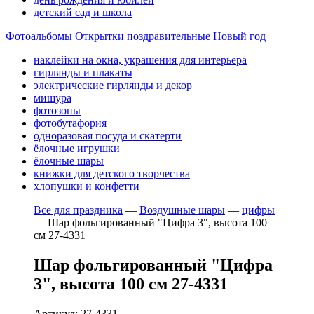
детский сад и школа
Фотоальбомы
Открытки поздравительные
Новый год
наклейки на окна, украшения для интерьера
гирлянды и плакаты
электрические гирлянды и декор
мишура
фотозоны
фотобутафория
одноразовая посуда и скатерти
ёлочные игрушки
ёлочные шары
книжки для детского творчества
хлопушки и конфетти
Все для праздника
—
Воздушные шары
—
цифры
—
Шар фольгированный "Цифра 3", высота 100
см 27-4331
Шар фольгированный "Цифра
3", высота 100 см 27-4331
Артикул: 27-4331