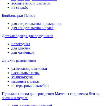
воспитателю и учителю
на свадьбу
Бонбоньерки
Папки
для свидетельства о рождении
для свидетельства о браке
Детская одежда для праздников
новогодняя
для девочек
для мальчиков
Детские развлечения
развивающие книжки
настольные игры
язычки-гудки
мыльные пузыри
интерьерные наклейки
Приглашения на день рождения
Мамины сокровища
Ленты,
значки и медали
день рождения и юбилей