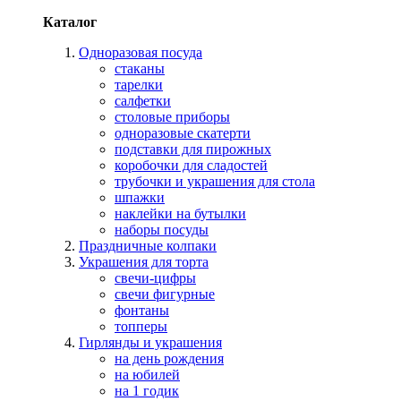
Каталог
Одноразовая посуда
стаканы
тарелки
салфетки
столовые приборы
одноразовые скатерти
подставки для пирожных
коробочки для сладостей
трубочки и украшения для стола
шпажки
наклейки на бутылки
наборы посуды
Праздничные колпаки
Украшения для торта
свечи-цифры
свечи фигурные
фонтаны
топперы
Гирлянды и украшения
на день рождения
на юбилей
на 1 годик