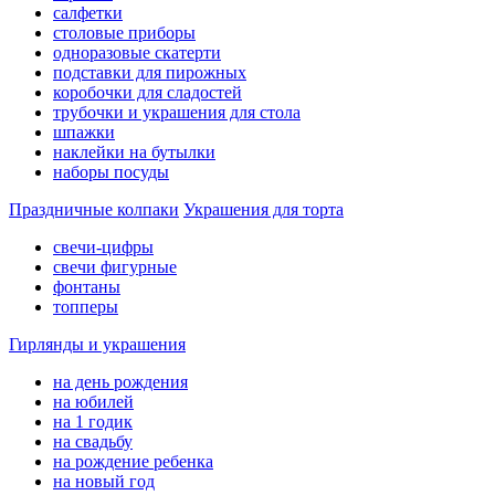
салфетки
столовые приборы
одноразовые скатерти
подставки для пирожных
коробочки для сладостей
трубочки и украшения для стола
шпажки
наклейки на бутылки
наборы посуды
Праздничные колпаки
Украшения для торта
свечи-цифры
свечи фигурные
фонтаны
топперы
Гирлянды и украшения
на день рождения
на юбилей
на 1 годик
на свадьбу
на рождение ребенка
на новый год