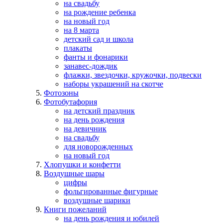
на свадьбу
на рождение ребенка
на новый год
на 8 марта
детский сад и школа
плакаты
фанты и фонарики
занавес-дождик
флажки, звездочки, кружочки, подвески
наборы украшений на скотче
Фотозоны
Фотобутафория
на детский праздник
на день рождения
на девичник
на свадьбу
для новорожденных
на новый год
Хлопушки и конфетти
Воздушные шары
цифры
фольгированные фигурные
воздушные шарики
Книги пожеланий
на день рождения и юбилей