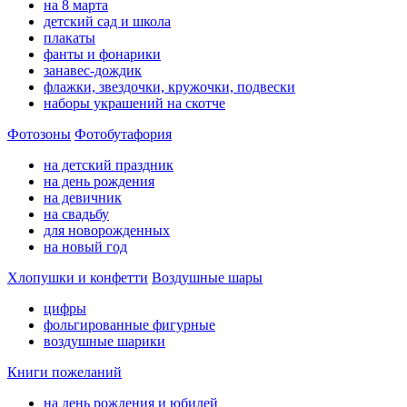
на 8 марта
детский сад и школа
плакаты
фанты и фонарики
занавес-дождик
флажки, звездочки, кружочки, подвески
наборы украшений на скотче
Фотозоны
Фотобутафория
на детский праздник
на день рождения
на девичник
на свадьбу
для новорожденных
на новый год
Хлопушки и конфетти
Воздушные шары
цифры
фольгированные фигурные
воздушные шарики
Книги пожеланий
на день рождения и юбилей