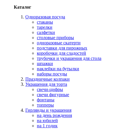
Каталог
Одноразовая посуда
стаканы
тарелки
салфетки
столовые приборы
одноразовые скатерти
подставки для пирожных
коробочки для сладостей
трубочки и украшения для стола
шпажки
наклейки на бутылки
наборы посуды
Праздничные колпаки
Украшения для торта
свечи-цифры
свечи фигурные
фонтаны
топперы
Гирлянды и украшения
на день рождения
на юбилей
на 1 годик