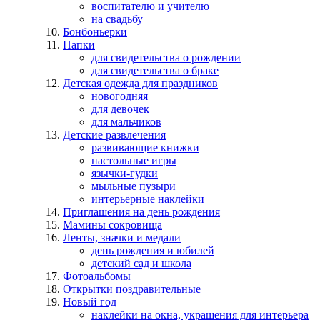
воспитателю и учителю
на свадьбу
Бонбоньерки
Папки
для свидетельства о рождении
для свидетельства о браке
Детская одежда для праздников
новогодняя
для девочек
для мальчиков
Детские развлечения
развивающие книжки
настольные игры
язычки-гудки
мыльные пузыри
интерьерные наклейки
Приглашения на день рождения
Мамины сокровища
Ленты, значки и медали
день рождения и юбилей
детский сад и школа
Фотоальбомы
Открытки поздравительные
Новый год
наклейки на окна, украшения для интерьера