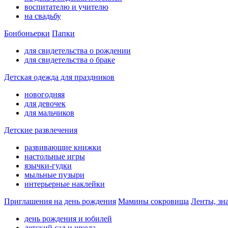
воспитателю и учителю
на свадьбу
Бонбоньерки
Папки
для свидетельства о рождении
для свидетельства о браке
Детская одежда для праздников
новогодняя
для девочек
для мальчиков
Детские развлечения
развивающие книжки
настольные игры
язычки-гудки
мыльные пузыри
интерьерные наклейки
Приглашения на день рождения
Мамины сокровища
Ленты, зн
день рождения и юбилей
детский сад и школа