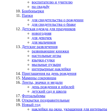
воспитателю и учителю
на свадьбу
Бонбоньерки
Папки
для свидетельства о рождении
для свидетельства о браке
Детская одежда для праздников
новогодняя
для девочек
для мальчиков
Детские развлечения
развивающие книжки
настольные игры
язычки-гудки
мыльные пузыри
интерьерные наклейки
Приглашения на день рождения
Мамины сокровища
Ленты, значки и медали
день рождения и юбилей
детский сад и школа
Фотоальбомы
Открытки поздравительные
Новый год
наклейки на окна, украшения для интерьера