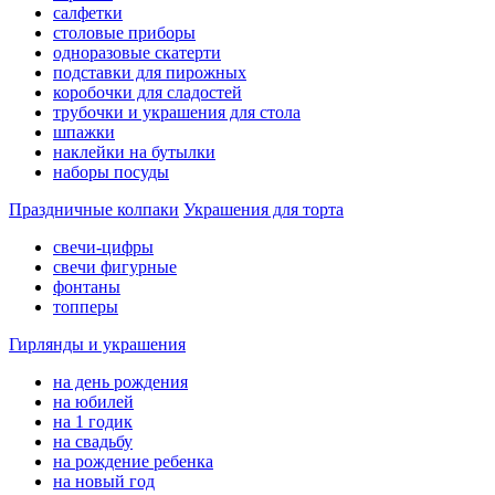
салфетки
столовые приборы
одноразовые скатерти
подставки для пирожных
коробочки для сладостей
трубочки и украшения для стола
шпажки
наклейки на бутылки
наборы посуды
Праздничные колпаки
Украшения для торта
свечи-цифры
свечи фигурные
фонтаны
топперы
Гирлянды и украшения
на день рождения
на юбилей
на 1 годик
на свадьбу
на рождение ребенка
на новый год