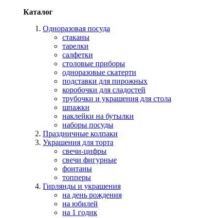
Каталог
Одноразовая посуда
стаканы
тарелки
салфетки
столовые приборы
одноразовые скатерти
подставки для пирожных
коробочки для сладостей
трубочки и украшения для стола
шпажки
наклейки на бутылки
наборы посуды
Праздничные колпаки
Украшения для торта
свечи-цифры
свечи фигурные
фонтаны
топперы
Гирлянды и украшения
на день рождения
на юбилей
на 1 годик