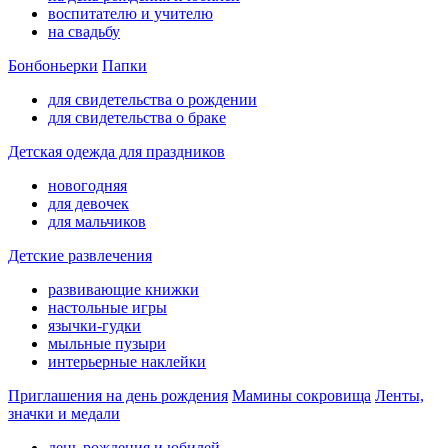
воспитателю и учителю
на свадьбу
Бонбоньерки
Папки
для свидетельства о рождении
для свидетельства о браке
Детская одежда для праздников
новогодняя
для девочек
для мальчиков
Детские развлечения
развивающие книжки
настольные игры
язычки-гудки
мыльные пузыри
интерьерные наклейки
Приглашения на день рождения
Мамины сокровища
Ленты,
значки и медали
день рождения и юбилей