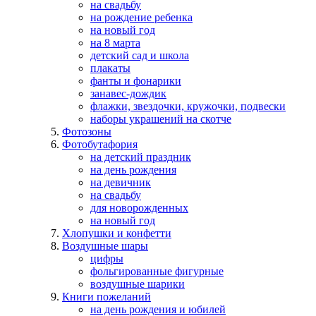
на свадьбу
на рождение ребенка
на новый год
на 8 марта
детский сад и школа
плакаты
фанты и фонарики
занавес-дождик
флажки, звездочки, кружочки, подвески
наборы украшений на скотче
Фотозоны
Фотобутафория
на детский праздник
на день рождения
на девичник
на свадьбу
для новорожденных
на новый год
Хлопушки и конфетти
Воздушные шары
цифры
фольгированные фигурные
воздушные шарики
Книги пожеланий
на день рождения и юбилей