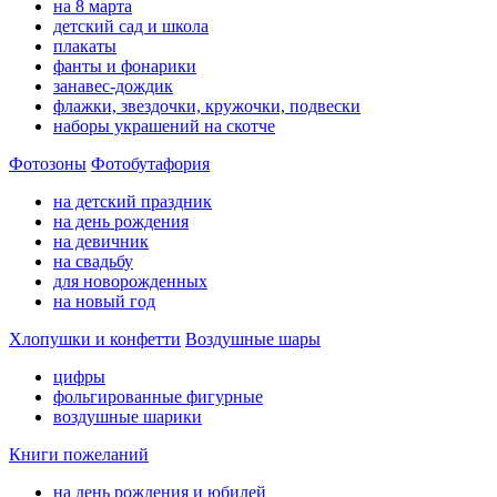
на 8 марта
детский сад и школа
плакаты
фанты и фонарики
занавес-дождик
флажки, звездочки, кружочки, подвески
наборы украшений на скотче
Фотозоны
Фотобутафория
на детский праздник
на день рождения
на девичник
на свадьбу
для новорожденных
на новый год
Хлопушки и конфетти
Воздушные шары
цифры
фольгированные фигурные
воздушные шарики
Книги пожеланий
на день рождения и юбилей