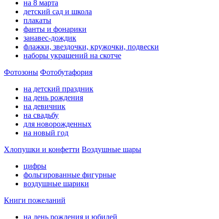
на 8 марта
детский сад и школа
плакаты
фанты и фонарики
занавес-дождик
флажки, звездочки, кружочки, подвески
наборы украшений на скотче
Фотозоны
Фотобутафория
на детский праздник
на день рождения
на девичник
на свадьбу
для новорожденных
на новый год
Хлопушки и конфетти
Воздушные шары
цифры
фольгированные фигурные
воздушные шарики
Книги пожеланий
на день рождения и юбилей