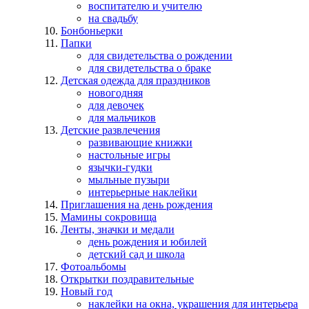
воспитателю и учителю
на свадьбу
Бонбоньерки
Папки
для свидетельства о рождении
для свидетельства о браке
Детская одежда для праздников
новогодняя
для девочек
для мальчиков
Детские развлечения
развивающие книжки
настольные игры
язычки-гудки
мыльные пузыри
интерьерные наклейки
Приглашения на день рождения
Мамины сокровища
Ленты, значки и медали
день рождения и юбилей
детский сад и школа
Фотоальбомы
Открытки поздравительные
Новый год
наклейки на окна, украшения для интерьера