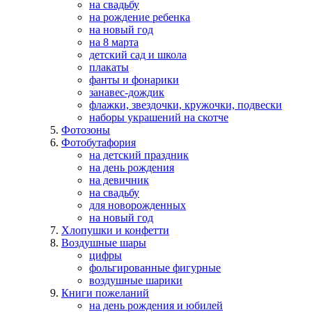
на свадьбу
на рождение ребенка
на новый год
на 8 марта
детский сад и школа
плакаты
фанты и фонарики
занавес-дождик
флажки, звездочки, кружочки, подвески
наборы украшений на скотче
Фотозоны
Фотобутафория
на детский праздник
на день рождения
на девичник
на свадьбу
для новорожденных
на новый год
Хлопушки и конфетти
Воздушные шары
цифры
фольгированные фигурные
воздушные шарики
Книги пожеланий
на день рождения и юбилей