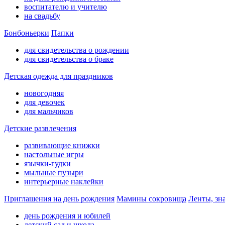
воспитателю и учителю
на свадьбу
Бонбоньерки
Папки
для свидетельства о рождении
для свидетельства о браке
Детская одежда для праздников
новогодняя
для девочек
для мальчиков
Детские развлечения
развивающие книжки
настольные игры
язычки-гудки
мыльные пузыри
интерьерные наклейки
Приглашения на день рождения
Мамины сокровища
Ленты, зн
день рождения и юбилей
детский сад и школа