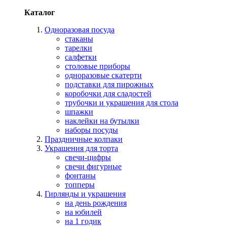
Каталог
Одноразовая посуда
стаканы
тарелки
салфетки
столовые приборы
одноразовые скатерти
подставки для пирожных
коробочки для сладостей
трубочки и украшения для стола
шпажки
наклейки на бутылки
наборы посуды
Праздничные колпаки
Украшения для торта
свечи-цифры
свечи фигурные
фонтаны
топперы
Гирлянды и украшения
на день рождения
на юбилей
на 1 годик