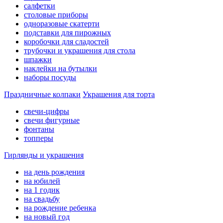
салфетки
столовые приборы
одноразовые скатерти
подставки для пирожных
коробочки для сладостей
трубочки и украшения для стола
шпажки
наклейки на бутылки
наборы посуды
Праздничные колпаки
Украшения для торта
свечи-цифры
свечи фигурные
фонтаны
топперы
Гирлянды и украшения
на день рождения
на юбилей
на 1 годик
на свадьбу
на рождение ребенка
на новый год