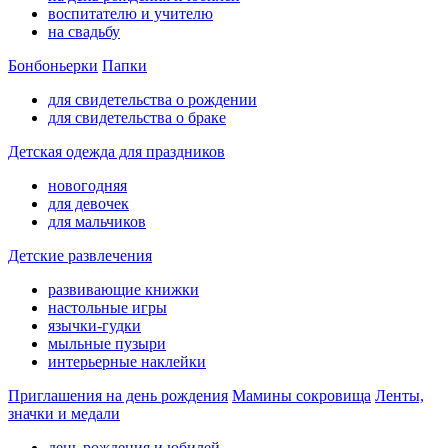
воспитателю и учителю
на свадьбу
Бонбоньерки
Папки
для свидетельства о рождении
для свидетельства о браке
Детская одежда для праздников
новогодняя
для девочек
для мальчиков
Детские развлечения
развивающие книжки
настольные игры
язычки-гудки
мыльные пузыри
интерьерные наклейки
Приглашения на день рождения
Мамины сокровища
Ленты,
значки и медали
день рождения и юбилей