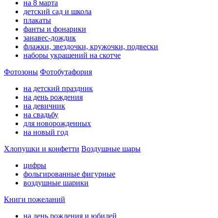
на 8 марта
детский сад и школа
плакаты
фанты и фонарики
занавес-дождик
флажки, звездочки, кружочки, подвески
наборы украшений на скотче
Фотозоны
Фотобутафория
на детский праздник
на день рождения
на девичник
на свадьбу
для новорожденных
на новый год
Хлопушки и конфетти
Воздушные шары
цифры
фольгированные фигурные
воздушные шарики
Книги пожеланий
на день рождения и юбилей