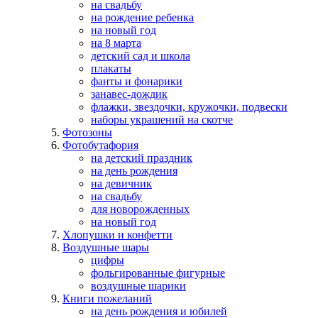
на свадьбу
на рождение ребенка
на новый год
на 8 марта
детский сад и школа
плакаты
фанты и фонарики
занавес-дождик
флажки, звездочки, кружочки, подвески
наборы украшений на скотче
Фотозоны
Фотобутафория
на детский праздник
на день рождения
на девичник
на свадьбу
для новорожденных
на новый год
Хлопушки и конфетти
Воздушные шары
цифры
фольгированные фигурные
воздушные шарики
Книги пожеланий
на день рождения и юбилей