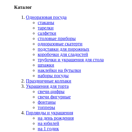
Каталог
Одноразовая посуда
стаканы
тарелки
салфетки
столовые приборы
одноразовые скатерти
подставки для пирожных
коробочки для сладостей
трубочки и украшения для стола
шпажки
наклейки на бутылки
наборы посуды
Праздничные колпаки
Украшения для торта
свечи-цифры
свечи фигурные
фонтаны
топперы
Гирлянды и украшения
на день рождения
на юбилей
на 1 годик