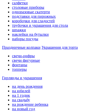
салфетки
столовые приборы
одноразовые скатерти
подставки для пирожных
коробочки для сладостей
трубочки и украшения для стола
шпажки
наклейки на бутылки
наборы посуды
Праздничные колпаки
Украшения для торта
свечи-цифры
свечи фигурные
фонтаны
топперы
Гирлянды и украшения
на день рождения
на юбилей
на 1 годик
на свадьбу
на рождение ребенка
на новый год