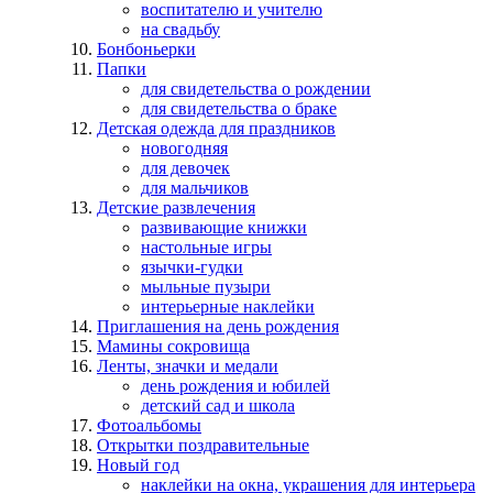
воспитателю и учителю
на свадьбу
Бонбоньерки
Папки
для свидетельства о рождении
для свидетельства о браке
Детская одежда для праздников
новогодняя
для девочек
для мальчиков
Детские развлечения
развивающие книжки
настольные игры
язычки-гудки
мыльные пузыри
интерьерные наклейки
Приглашения на день рождения
Мамины сокровища
Ленты, значки и медали
день рождения и юбилей
детский сад и школа
Фотоальбомы
Открытки поздравительные
Новый год
наклейки на окна, украшения для интерьера