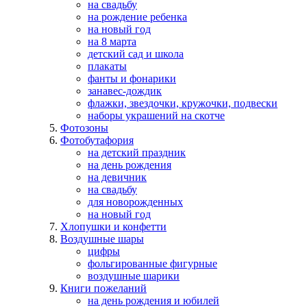
на свадьбу
на рождение ребенка
на новый год
на 8 марта
детский сад и школа
плакаты
фанты и фонарики
занавес-дождик
флажки, звездочки, кружочки, подвески
наборы украшений на скотче
Фотозоны
Фотобутафория
на детский праздник
на день рождения
на девичник
на свадьбу
для новорожденных
на новый год
Хлопушки и конфетти
Воздушные шары
цифры
фольгированные фигурные
воздушные шарики
Книги пожеланий
на день рождения и юбилей