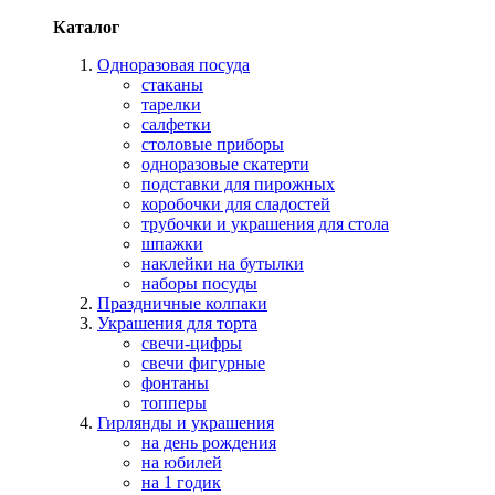
Каталог
Одноразовая посуда
стаканы
тарелки
салфетки
столовые приборы
одноразовые скатерти
подставки для пирожных
коробочки для сладостей
трубочки и украшения для стола
шпажки
наклейки на бутылки
наборы посуды
Праздничные колпаки
Украшения для торта
свечи-цифры
свечи фигурные
фонтаны
топперы
Гирлянды и украшения
на день рождения
на юбилей
на 1 годик