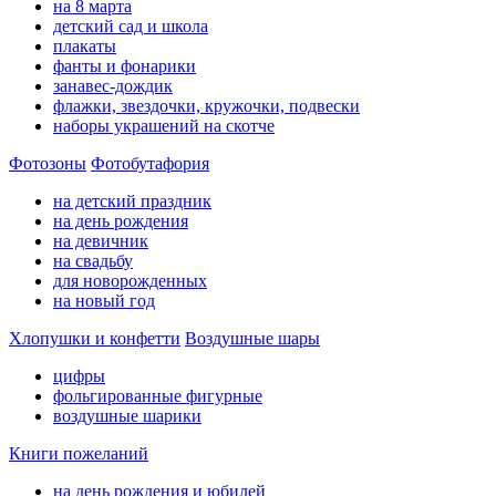
на 8 марта
детский сад и школа
плакаты
фанты и фонарики
занавес-дождик
флажки, звездочки, кружочки, подвески
наборы украшений на скотче
Фотозоны
Фотобутафория
на детский праздник
на день рождения
на девичник
на свадьбу
для новорожденных
на новый год
Хлопушки и конфетти
Воздушные шары
цифры
фольгированные фигурные
воздушные шарики
Книги пожеланий
на день рождения и юбилей