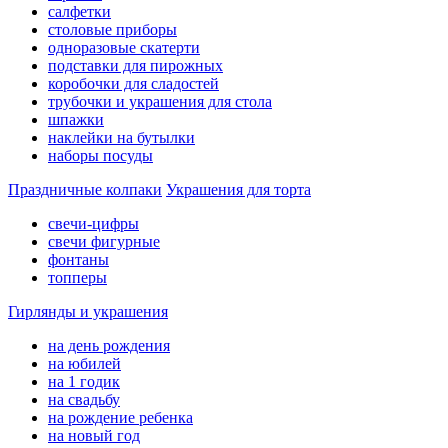
салфетки
столовые приборы
одноразовые скатерти
подставки для пирожных
коробочки для сладостей
трубочки и украшения для стола
шпажки
наклейки на бутылки
наборы посуды
Праздничные колпаки
Украшения для торта
свечи-цифры
свечи фигурные
фонтаны
топперы
Гирлянды и украшения
на день рождения
на юбилей
на 1 годик
на свадьбу
на рождение ребенка
на новый год