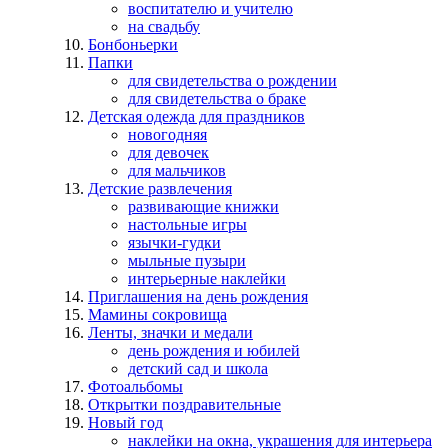
воспитателю и учителю
на свадьбу
Бонбоньерки
Папки
для свидетельства о рождении
для свидетельства о браке
Детская одежда для праздников
новогодняя
для девочек
для мальчиков
Детские развлечения
развивающие книжки
настольные игры
язычки-гудки
мыльные пузыри
интерьерные наклейки
Приглашения на день рождения
Мамины сокровища
Ленты, значки и медали
день рождения и юбилей
детский сад и школа
Фотоальбомы
Открытки поздравительные
Новый год
наклейки на окна, украшения для интерьера