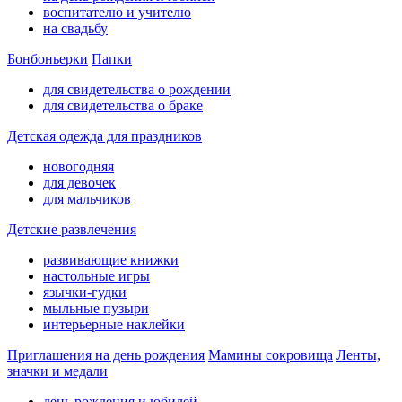
воспитателю и учителю
на свадьбу
Бонбоньерки
Папки
для свидетельства о рождении
для свидетельства о браке
Детская одежда для праздников
новогодняя
для девочек
для мальчиков
Детские развлечения
развивающие книжки
настольные игры
язычки-гудки
мыльные пузыри
интерьерные наклейки
Приглашения на день рождения
Мамины сокровища
Ленты,
значки и медали
день рождения и юбилей