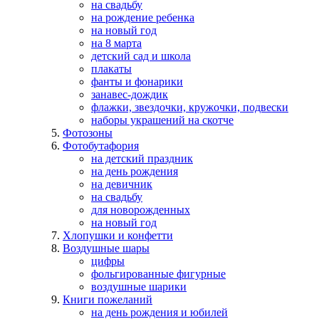
на свадьбу
на рождение ребенка
на новый год
на 8 марта
детский сад и школа
плакаты
фанты и фонарики
занавес-дождик
флажки, звездочки, кружочки, подвески
наборы украшений на скотче
Фотозоны
Фотобутафория
на детский праздник
на день рождения
на девичник
на свадьбу
для новорожденных
на новый год
Хлопушки и конфетти
Воздушные шары
цифры
фольгированные фигурные
воздушные шарики
Книги пожеланий
на день рождения и юбилей