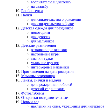
воспитателю и учителю
на свадьбу
Бонбоньерки
Папки
для свидетельства о рождении
для свидетельства о браке
Детская одежда для праздников
новогодняя
для девочек
для мальчиков
Детские развлечения
развивающие книжки
настольные игры
язычки-гудки
мыльные пузыри
интерьерные наклейки
Приглашения на день рождения
Мамины сокровища
Ленты, значки и медали
день рождения и юбилей
детский сад и школа
Фотоальбомы
Открытки поздравительные
Новый год
наклейки на окна, украшения для интерьера