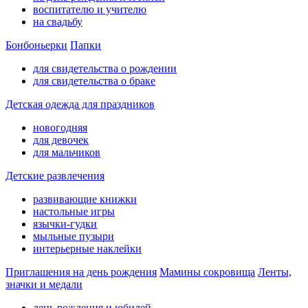
воспитателю и учителю
на свадьбу
Бонбоньерки
Папки
для свидетельства о рождении
для свидетельства о браке
Детская одежда для праздников
новогодняя
для девочек
для мальчиков
Детские развлечения
развивающие книжки
настольные игры
язычки-гудки
мыльные пузыри
интерьерные наклейки
Приглашения на день рождения
Мамины сокровища
Ленты,
значки и медали
день рождения и юбилей