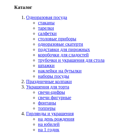
Каталог
Одноразовая посуда
стаканы
тарелки
салфетки
столовые приборы
одноразовые скатерти
подставки для пирожных
коробочки для сладостей
трубочки и украшения для стола
шпажки
наклейки на бутылки
наборы посуды
Праздничные колпаки
Украшения для торта
свечи-цифры
свечи фигурные
фонтаны
топперы
Гирлянды и украшения
на день рождения
на юбилей
на 1 годик