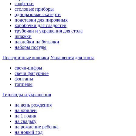
салфетки
столовые приборы
одноразовые скатерти
подставки для пирожных
коробочки для сладостей
трубочки и украшения для стола
шпажки
наклейки на бутылки
наборы посуды
Праздничные колпаки
Украшения для торта
свечи-цифры
свечи фигурные
фонтаны
топперы
Гирлянды и украшения
на день рождения
на юбилей
на 1 годик
на свадьбу
на рождение ребенка
на новый год