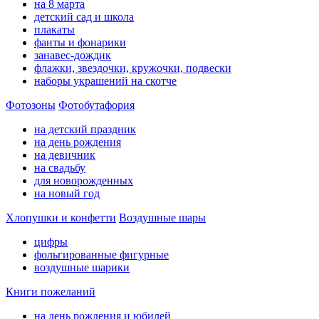
на 8 марта
детский сад и школа
плакаты
фанты и фонарики
занавес-дождик
флажки, звездочки, кружочки, подвески
наборы украшений на скотче
Фотозоны
Фотобутафория
на детский праздник
на день рождения
на девичник
на свадьбу
для новорожденных
на новый год
Хлопушки и конфетти
Воздушные шары
цифры
фольгированные фигурные
воздушные шарики
Книги пожеланий
на день рождения и юбилей