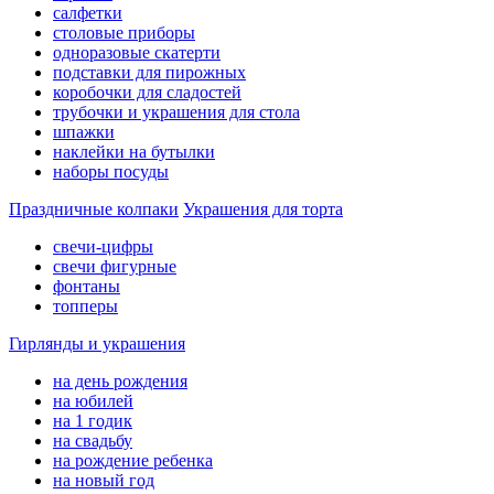
салфетки
столовые приборы
одноразовые скатерти
подставки для пирожных
коробочки для сладостей
трубочки и украшения для стола
шпажки
наклейки на бутылки
наборы посуды
Праздничные колпаки
Украшения для торта
свечи-цифры
свечи фигурные
фонтаны
топперы
Гирлянды и украшения
на день рождения
на юбилей
на 1 годик
на свадьбу
на рождение ребенка
на новый год