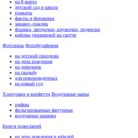
на 8 марта
детский сад и школа
плакаты
фанты и фонарики
занавес-дождик
флажки, звездочки, кружочки, подвески
наборы украшений на скотче
Фотозоны
Фотобутафория
на детский праздник
на день рождения
на девичник
на свадьбу
для новорожденных
на новый год
Хлопушки и конфетти
Воздушные шары
цифры
фольгированные фигурные
воздушные шарики
Книги пожеланий
на день рождения и юбилей