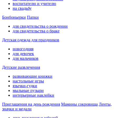
воспитателю и учителю
на свадьбу
Бонбоньерки
Папки
для свидетельства о рождении
для свидетельства о браке
Детская одежда для праздников
новогодняя
для девочек
для мальчиков
Детские развлечения
развивающие книжки
настольные игры
язычки-гудки
мыльные пузыри
интерьерные наклейки
Приглашения на день рождения
Мамины сокровища
Ленты,
значки и медали
день рождения и юбилей