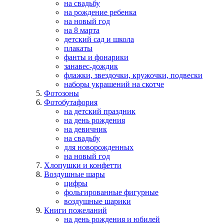
на свадьбу
на рождение ребенка
на новый год
на 8 марта
детский сад и школа
плакаты
фанты и фонарики
занавес-дождик
флажки, звездочки, кружочки, подвески
наборы украшений на скотче
Фотозоны
Фотобутафория
на детский праздник
на день рождения
на девичник
на свадьбу
для новорожденных
на новый год
Хлопушки и конфетти
Воздушные шары
цифры
фольгированные фигурные
воздушные шарики
Книги пожеланий
на день рождения и юбилей