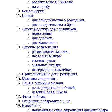
воспитателю и учителю
на свадьбу
Бонбоньерки
Папки
для свидетельства о рождении
для свидетельства о браке
Детская одежда для праздников
новогодняя
для девочек
для мальчиков
Детские развлечения
развивающие книжки
настольные игры
язычки-гудки
мыльные пузыри
интерьерные наклейки
Приглашения на день рождения
Мамины сокровища
Ленты, значки и медали
день рождения и юбилей
детский сад и школа
Фотоальбомы
Открытки поздравительные
Новый год
наклейки на окна, украшения для интерьера