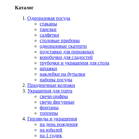
Каталог
Одноразовая посуда
стаканы
тарелки
салфетки
столовые приборы
одноразовые скатерти
подставки для пирожных
коробочки для сладостей
трубочки и украшения для стола
шпажки
наклейки на бутылки
наборы посуды
Праздничные колпаки
Украшения для торта
свечи-цифры
свечи фигурные
фонтаны
топперы
Гирлянды и украшения
на день рождения
на юбилей
на 1 годик