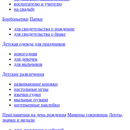
воспитателю и учителю
на свадьбу
Бонбоньерки
Папки
для свидетельства о рождении
для свидетельства о браке
Детская одежда для праздников
новогодняя
для девочек
для мальчиков
Детские развлечения
развивающие книжки
настольные игры
язычки-гудки
мыльные пузыри
интерьерные наклейки
Приглашения на день рождения
Мамины сокровища
Ленты,
значки и медали
день рождения и юбилей