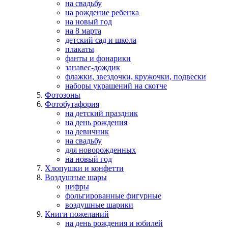
на свадьбу
на рождение ребенка
на новый год
на 8 марта
детский сад и школа
плакаты
фанты и фонарики
занавес-дождик
флажки, звездочки, кружочки, подвески
наборы украшений на скотче
Фотозоны
Фотобутафория
на детский праздник
на день рождения
на девичник
на свадьбу
для новорожденных
на новый год
Хлопушки и конфетти
Воздушные шары
цифры
фольгированные фигурные
воздушные шарики
Книги пожеланий
на день рождения и юбилей