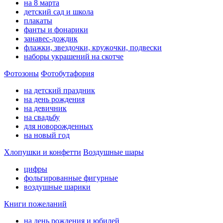
на 8 марта
детский сад и школа
плакаты
фанты и фонарики
занавес-дождик
флажки, звездочки, кружочки, подвески
наборы украшений на скотче
Фотозоны
Фотобутафория
на детский праздник
на день рождения
на девичник
на свадьбу
для новорожденных
на новый год
Хлопушки и конфетти
Воздушные шары
цифры
фольгированные фигурные
воздушные шарики
Книги пожеланий
на день рождения и юбилей