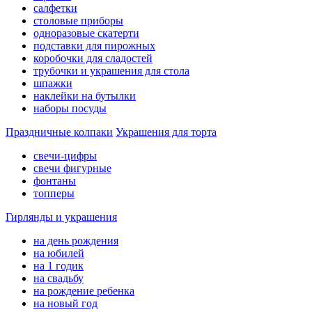
салфетки
столовые приборы
одноразовые скатерти
подставки для пирожных
коробочки для сладостей
трубочки и украшения для стола
шпажки
наклейки на бутылки
наборы посуды
Праздничные колпаки
Украшения для торта
свечи-цифры
свечи фигурные
фонтаны
топперы
Гирлянды и украшения
на день рождения
на юбилей
на 1 годик
на свадьбу
на рождение ребенка
на новый год