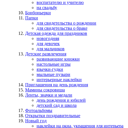
воспитателю и учителю
на свадьбу
Бонбоньерки
Папки
для свидетельства о рождении
для свидетельства о браке
Детская одежда для праздников
новогодняя
для девочек
для мальчиков
Детские развлечения
развивающие книжки
настольные игры
язычки-гудки
мыльные пузыри
интерьерные наклейки
Приглашения на день рождения
Мамины сокровища
Ленты, значки и медали
день рождения и юбилей
детский сад и школа
Фотоальбомы
Открытки поздравительные
Новый год
наклейки на окна, украшения для интерьера