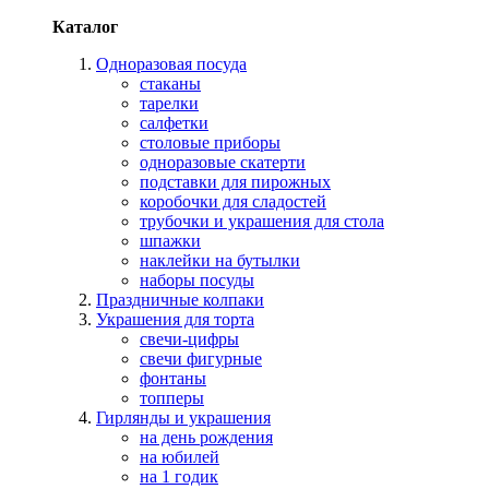
Каталог
Одноразовая посуда
стаканы
тарелки
салфетки
столовые приборы
одноразовые скатерти
подставки для пирожных
коробочки для сладостей
трубочки и украшения для стола
шпажки
наклейки на бутылки
наборы посуды
Праздничные колпаки
Украшения для торта
свечи-цифры
свечи фигурные
фонтаны
топперы
Гирлянды и украшения
на день рождения
на юбилей
на 1 годик