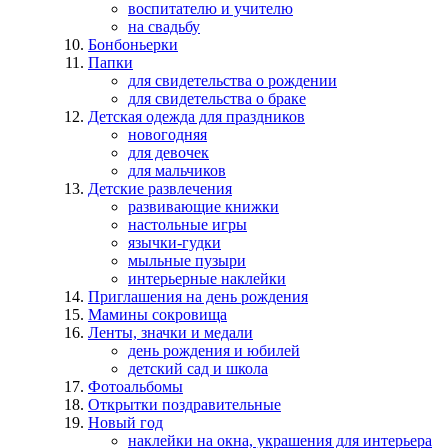
воспитателю и учителю
на свадьбу
Бонбоньерки
Папки
для свидетельства о рождении
для свидетельства о браке
Детская одежда для праздников
новогодняя
для девочек
для мальчиков
Детские развлечения
развивающие книжки
настольные игры
язычки-гудки
мыльные пузыри
интерьерные наклейки
Приглашения на день рождения
Мамины сокровища
Ленты, значки и медали
день рождения и юбилей
детский сад и школа
Фотоальбомы
Открытки поздравительные
Новый год
наклейки на окна, украшения для интерьера