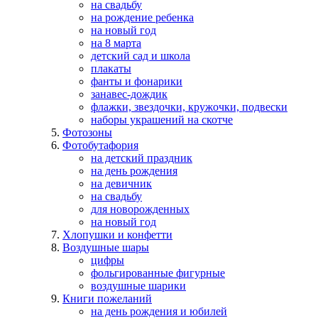
на свадьбу
на рождение ребенка
на новый год
на 8 марта
детский сад и школа
плакаты
фанты и фонарики
занавес-дождик
флажки, звездочки, кружочки, подвески
наборы украшений на скотче
Фотозоны
Фотобутафория
на детский праздник
на день рождения
на девичник
на свадьбу
для новорожденных
на новый год
Хлопушки и конфетти
Воздушные шары
цифры
фольгированные фигурные
воздушные шарики
Книги пожеланий
на день рождения и юбилей