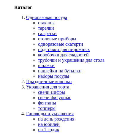
Каталог
Одноразовая посуда
стаканы
тарелки
салфетки
столовые приборы
одноразовые скатерти
подставки для пирожных
коробочки для сладостей
трубочки и украшения для стола
шпажки
наклейки на бутылки
наборы посуды
Праздничные колпаки
Украшения для торта
свечи-цифры
свечи фигурные
фонтаны
топперы
Гирлянды и украшения
на день рождения
на юбилей
на 1 годик