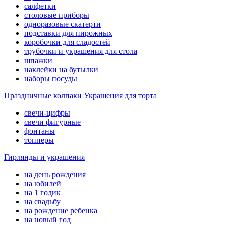
салфетки
столовые приборы
одноразовые скатерти
подставки для пирожных
коробочки для сладостей
трубочки и украшения для стола
шпажки
наклейки на бутылки
наборы посуды
Праздничные колпаки
Украшения для торта
свечи-цифры
свечи фигурные
фонтаны
топперы
Гирлянды и украшения
на день рождения
на юбилей
на 1 годик
на свадьбу
на рождение ребенка
на новый год