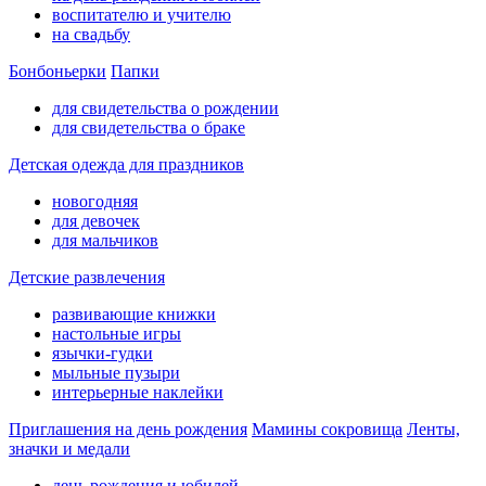
воспитателю и учителю
на свадьбу
Бонбоньерки
Папки
для свидетельства о рождении
для свидетельства о браке
Детская одежда для праздников
новогодняя
для девочек
для мальчиков
Детские развлечения
развивающие книжки
настольные игры
язычки-гудки
мыльные пузыри
интерьерные наклейки
Приглашения на день рождения
Мамины сокровища
Ленты,
значки и медали
день рождения и юбилей