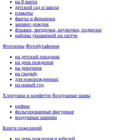
на 8 марта
детский сад и школа
плакаты
фанты и фонарики
занавес-дождик
флажки, звездочки, кружочки, подвески
наборы украшений на скотче
Фотозоны
Фотобутафория
на детский праздник
на день рождения
на девичник
на свадьбу
для новорожденных
на новый год
Хлопушки и конфетти
Воздушные шары
цифры
фольгированные фигурные
воздушные шарики
Книги пожеланий
на день рождения и юбилей