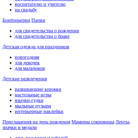
воспитателю и учителю
на свадьбу
Бонбоньерки
Папки
для свидетельства о рождении
для свидетельства о браке
Детская одежда для праздников
новогодняя
для девочек
для мальчиков
Детские развлечения
развивающие книжки
настольные игры
язычки-гудки
мыльные пузыри
интерьерные наклейки
Приглашения на день рождения
Мамины сокровища
Ленты,
значки и медали
день рождения и юбилей