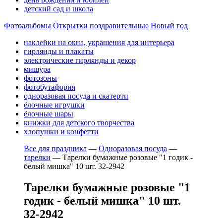
детский сад и школа
Фотоальбомы
Открытки поздравительные
Новый год
наклейки на окна, украшения для интерьера
гирлянды и плакаты
электрические гирлянды и декор
мишура
фотозоны
фотобутафория
одноразовая посуда и скатерти
ёлочные игрушки
ёлочные шары
книжки для детского творчества
хлопушки и конфетти
Все для праздника
—
Одноразовая посуда
—
тарелки
—
Тарелки бумажные розовые "1 годик -
белый мишка" 10 шт. 32-2942
Тарелки бумажные розовые "1
годик - белый мишка" 10 шт.
32-2942