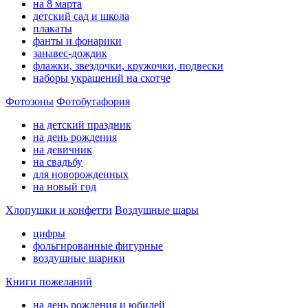
на 8 марта
детский сад и школа
плакаты
фанты и фонарики
занавес-дождик
флажки, звездочки, кружочки, подвески
наборы украшений на скотче
Фотозоны
Фотобутафория
на детский праздник
на день рождения
на девичник
на свадьбу
для новорожденных
на новый год
Хлопушки и конфетти
Воздушные шары
цифры
фольгированные фигурные
воздушные шарики
Книги пожеланий
на день рождения и юбилей