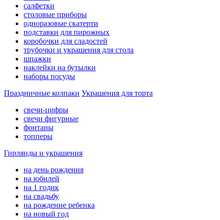
салфетки
столовые приборы
одноразовые скатерти
подставки для пирожных
коробочки для сладостей
трубочки и украшения для стола
шпажки
наклейки на бутылки
наборы посуды
Праздничные колпаки
Украшения для торта
свечи-цифры
свечи фигурные
фонтаны
топперы
Гирлянды и украшения
на день рождения
на юбилей
на 1 годик
на свадьбу
на рождение ребенка
на новый год