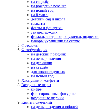
на свадьбу
на рождение ребенка
на новый год
на 8 марта
детский сад и школа
плакаты
фанты и фонарики
занавес-дождик
флажки, звездочки, кружочки, подвески
наборы украшений на скотче
Фотозоны
Фотобутафория
на детский праздник
на день рождения
на девичник
на свадьбу
для новорожденных
на новый год
Хлопушки и конфетти
Воздушные шары
цифры
фольгированные фигурные
воздушные шарики
Книги пожеланий
на день рождения и юбилей