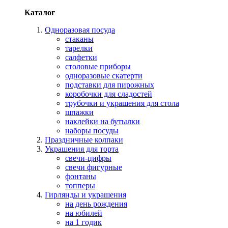
Каталог
Одноразовая посуда
стаканы
тарелки
салфетки
столовые приборы
одноразовые скатерти
подставки для пирожных
коробочки для сладостей
трубочки и украшения для стола
шпажки
наклейки на бутылки
наборы посуды
Праздничные колпаки
Украшения для торта
свечи-цифры
свечи фигурные
фонтаны
топперы
Гирлянды и украшения
на день рождения
на юбилей
на 1 годик