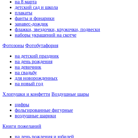
на 8 марта
детский сад и школа
плакаты
фанты и фонарики
занавес-дождик
флажки, звездочки, кружочки, подвески
наборы украшений на скотче
Фотозоны
Фотобутафория
на детский праздник
на день рождения
на девичник
на свадьбу
для новорожденных
на новый год
Хлопушки и конфетти
Воздушные шары
цифры
фольгированные фигурные
воздушные шарики
Книги пожеланий
на день рождения и юбилей