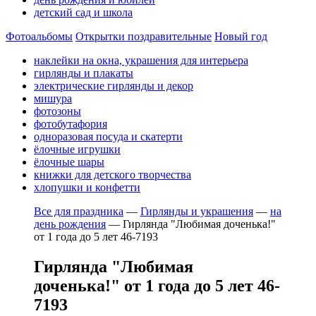
детский сад и школа
Фотоальбомы
Открытки поздравительные
Новый год
наклейки на окна, украшения для интерьера
гирлянды и плакаты
электрические гирлянды и декор
мишура
фотозоны
фотобутафория
одноразовая посуда и скатерти
ёлочные игрушки
ёлочные шары
книжки для детского творчества
хлопушки и конфетти
Все для праздника
—
Гирлянды и украшения
—
на
день рождения
—
Гирлянда "Любимая доченька!"
от 1 года до 5 лет 46-7193
Гирлянда "Любимая
доченька!" от 1 года до 5 лет 46-
7193