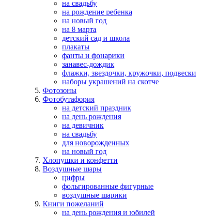
на свадьбу
на рождение ребенка
на новый год
на 8 марта
детский сад и школа
плакаты
фанты и фонарики
занавес-дождик
флажки, звездочки, кружочки, подвески
наборы украшений на скотче
Фотозоны
Фотобутафория
на детский праздник
на день рождения
на девичник
на свадьбу
для новорожденных
на новый год
Хлопушки и конфетти
Воздушные шары
цифры
фольгированные фигурные
воздушные шарики
Книги пожеланий
на день рождения и юбилей