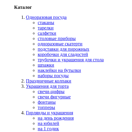
Каталог
Одноразовая посуда
стаканы
тарелки
салфетки
столовые приборы
одноразовые скатерти
подставки для пирожных
коробочки для сладостей
трубочки и украшения для стола
шпажки
наклейки на бутылки
наборы посуды
Праздничные колпаки
Украшения для торта
свечи-цифры
свечи фигурные
фонтаны
топперы
Гирлянды и украшения
на день рождения
на юбилей
на 1 годик