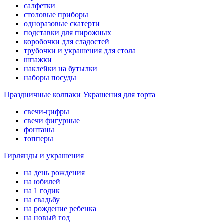
салфетки
столовые приборы
одноразовые скатерти
подставки для пирожных
коробочки для сладостей
трубочки и украшения для стола
шпажки
наклейки на бутылки
наборы посуды
Праздничные колпаки
Украшения для торта
свечи-цифры
свечи фигурные
фонтаны
топперы
Гирлянды и украшения
на день рождения
на юбилей
на 1 годик
на свадьбу
на рождение ребенка
на новый год