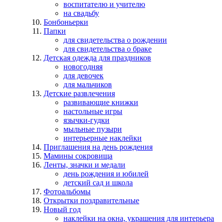
воспитателю и учителю
на свадьбу
Бонбоньерки
Папки
для свидетельства о рождении
для свидетельства о браке
Детская одежда для праздников
новогодняя
для девочек
для мальчиков
Детские развлечения
развивающие книжки
настольные игры
язычки-гудки
мыльные пузыри
интерьерные наклейки
Приглашения на день рождения
Мамины сокровища
Ленты, значки и медали
день рождения и юбилей
детский сад и школа
Фотоальбомы
Открытки поздравительные
Новый год
наклейки на окна, украшения для интерьера