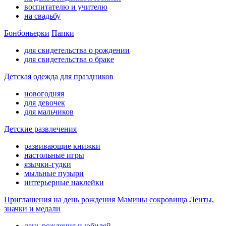
воспитателю и учителю
на свадьбу
Бонбоньерки
Папки
для свидетельства о рождении
для свидетельства о браке
Детская одежда для праздников
новогодняя
для девочек
для мальчиков
Детские развлечения
развивающие книжки
настольные игры
язычки-гудки
мыльные пузыри
интерьерные наклейки
Приглашения на день рождения
Мамины сокровища
Ленты,
значки и медали
день рождения и юбилей