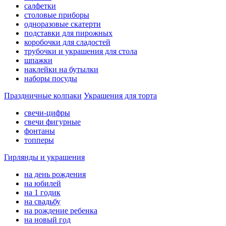
салфетки
столовые приборы
одноразовые скатерти
подставки для пирожных
коробочки для сладостей
трубочки и украшения для стола
шпажки
наклейки на бутылки
наборы посуды
Праздничные колпаки
Украшения для торта
свечи-цифры
свечи фигурные
фонтаны
топперы
Гирлянды и украшения
на день рождения
на юбилей
на 1 годик
на свадьбу
на рождение ребенка
на новый год