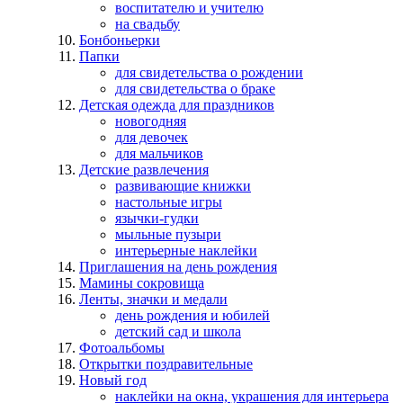
воспитателю и учителю
на свадьбу
Бонбоньерки
Папки
для свидетельства о рождении
для свидетельства о браке
Детская одежда для праздников
новогодняя
для девочек
для мальчиков
Детские развлечения
развивающие книжки
настольные игры
язычки-гудки
мыльные пузыри
интерьерные наклейки
Приглашения на день рождения
Мамины сокровища
Ленты, значки и медали
день рождения и юбилей
детский сад и школа
Фотоальбомы
Открытки поздравительные
Новый год
наклейки на окна, украшения для интерьера