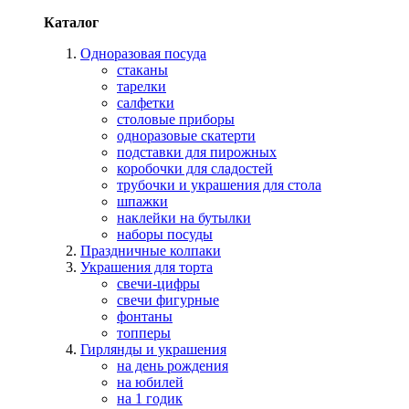
Каталог
Одноразовая посуда
стаканы
тарелки
салфетки
столовые приборы
одноразовые скатерти
подставки для пирожных
коробочки для сладостей
трубочки и украшения для стола
шпажки
наклейки на бутылки
наборы посуды
Праздничные колпаки
Украшения для торта
свечи-цифры
свечи фигурные
фонтаны
топперы
Гирлянды и украшения
на день рождения
на юбилей
на 1 годик