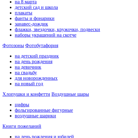
на 8 марта
детский сад и школа
плакаты
фанты и фонарики
занавес-дождик
флажки, звездочки, кружочки, подвески
наборы украшений на скотче
Фотозоны
Фотобутафория
на детский праздник
на день рождения
на девичник
на свадьбу
для новорожденных
на новый год
Хлопушки и конфетти
Воздушные шары
цифры
фольгированные фигурные
воздушные шарики
Книги пожеланий
на день рождения и юбилей