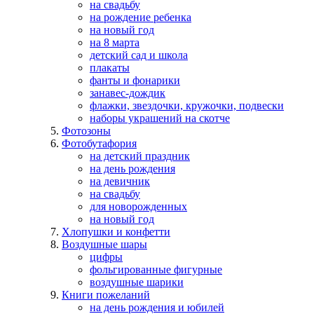
на свадьбу
на рождение ребенка
на новый год
на 8 марта
детский сад и школа
плакаты
фанты и фонарики
занавес-дождик
флажки, звездочки, кружочки, подвески
наборы украшений на скотче
Фотозоны
Фотобутафория
на детский праздник
на день рождения
на девичник
на свадьбу
для новорожденных
на новый год
Хлопушки и конфетти
Воздушные шары
цифры
фольгированные фигурные
воздушные шарики
Книги пожеланий
на день рождения и юбилей