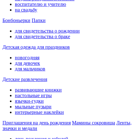
воспитателю и учителю
на свадьбу
Бонбоньерки
Папки
для свидетельства о рождении
для свидетельства о браке
Детская одежда для праздников
новогодняя
для девочек
для мальчиков
Детские развлечения
развивающие книжки
настольные игры
язычки-гудки
мыльные пузыри
интерьерные наклейки
Приглашения на день рождения
Мамины сокровища
Ленты,
значки и медали
день рождения и юбилей