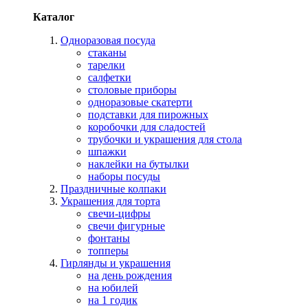
Каталог
Одноразовая посуда
стаканы
тарелки
салфетки
столовые приборы
одноразовые скатерти
подставки для пирожных
коробочки для сладостей
трубочки и украшения для стола
шпажки
наклейки на бутылки
наборы посуды
Праздничные колпаки
Украшения для торта
свечи-цифры
свечи фигурные
фонтаны
топперы
Гирлянды и украшения
на день рождения
на юбилей
на 1 годик