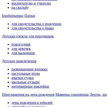
воспитателю и учителю
на свадьбу
Бонбоньерки
Папки
для свидетельства о рождении
для свидетельства о браке
Детская одежда для праздников
новогодняя
для девочек
для мальчиков
Детские развлечения
развивающие книжки
настольные игры
язычки-гудки
мыльные пузыри
интерьерные наклейки
Приглашения на день рождения
Мамины сокровища
Ленты, зн
день рождения и юбилей
детский сад и школа