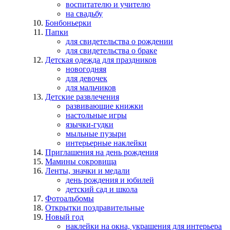
воспитателю и учителю
на свадьбу
Бонбоньерки
Папки
для свидетельства о рождении
для свидетельства о браке
Детская одежда для праздников
новогодняя
для девочек
для мальчиков
Детские развлечения
развивающие книжки
настольные игры
язычки-гудки
мыльные пузыри
интерьерные наклейки
Приглашения на день рождения
Мамины сокровища
Ленты, значки и медали
день рождения и юбилей
детский сад и школа
Фотоальбомы
Открытки поздравительные
Новый год
наклейки на окна, украшения для интерьера