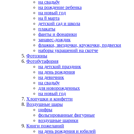
на свадьбу
на рождение ребенка
на новый год
на 8 марта
детский сад и школа
плакаты
фанты и фонарики
занавес-дождик
флажки, звездочки, кружочки, подвески
наборы украшений на скотче
Фотозоны
Фотобутафория
на детский праздник
на день рождения
на девичник
на свадьбу
для новорожденных
на новый год
Хлопушки и конфетти
Воздушные шары
цифры
фольгированные фигурные
воздушные шарики
Книги пожеланий
на день рождения и юбилей