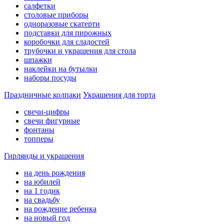
салфетки
столовые приборы
одноразовые скатерти
подставки для пирожных
коробочки для сладостей
трубочки и украшения для стола
шпажки
наклейки на бутылки
наборы посуды
Праздничные колпаки
Украшения для торта
свечи-цифры
свечи фигурные
фонтаны
топперы
Гирлянды и украшения
на день рождения
на юбилей
на 1 годик
на свадьбу
на рождение ребенка
на новый год