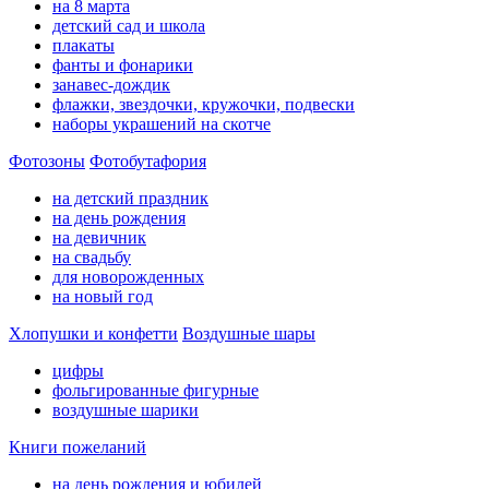
на 8 марта
детский сад и школа
плакаты
фанты и фонарики
занавес-дождик
флажки, звездочки, кружочки, подвески
наборы украшений на скотче
Фотозоны
Фотобутафория
на детский праздник
на день рождения
на девичник
на свадьбу
для новорожденных
на новый год
Хлопушки и конфетти
Воздушные шары
цифры
фольгированные фигурные
воздушные шарики
Книги пожеланий
на день рождения и юбилей