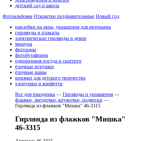
детский сад и школа
Фотоальбомы
Открытки поздравительные
Новый год
наклейки на окна, украшения для интерьера
гирлянды и плакаты
электрические гирлянды и декор
мишура
фотозоны
фотобутафория
одноразовая посуда и скатерти
ёлочные игрушки
ёлочные шары
книжки для детского творчества
хлопушки и конфетти
Все для праздника
—
Гирлянды и украшения
—
флажки, звездочки, кружочки, подвески
—
Гирлянда из флажков "Мишка" 46-3315
Гирлянда из флажков "Мишка"
46-3315
Артикул: 46-3315