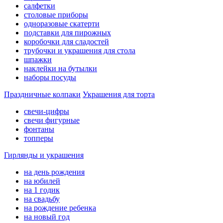
салфетки
столовые приборы
одноразовые скатерти
подставки для пирожных
коробочки для сладостей
трубочки и украшения для стола
шпажки
наклейки на бутылки
наборы посуды
Праздничные колпаки
Украшения для торта
свечи-цифры
свечи фигурные
фонтаны
топперы
Гирлянды и украшения
на день рождения
на юбилей
на 1 годик
на свадьбу
на рождение ребенка
на новый год