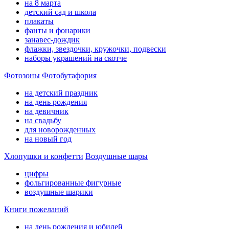
на 8 марта
детский сад и школа
плакаты
фанты и фонарики
занавес-дождик
флажки, звездочки, кружочки, подвески
наборы украшений на скотче
Фотозоны
Фотобутафория
на детский праздник
на день рождения
на девичник
на свадьбу
для новорожденных
на новый год
Хлопушки и конфетти
Воздушные шары
цифры
фольгированные фигурные
воздушные шарики
Книги пожеланий
на день рождения и юбилей