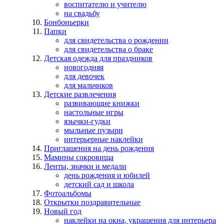
воспитателю и учителю
на свадьбу
Бонбоньерки
Папки
для свидетельства о рождении
для свидетельства о браке
Детская одежда для праздников
новогодняя
для девочек
для мальчиков
Детские развлечения
развивающие книжки
настольные игры
язычки-гудки
мыльные пузыри
интерьерные наклейки
Приглашения на день рождения
Мамины сокровища
Ленты, значки и медали
день рождения и юбилей
детский сад и школа
Фотоальбомы
Открытки поздравительные
Новый год
наклейки на окна, украшения для интерьера