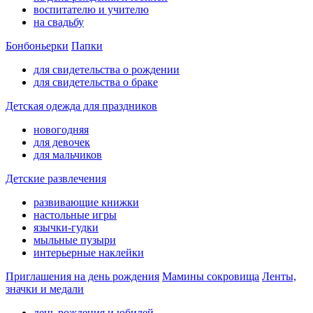
воспитателю и учителю
на свадьбу
Бонбоньерки
Папки
для свидетельства о рождении
для свидетельства о браке
Детская одежда для праздников
новогодняя
для девочек
для мальчиков
Детские развлечения
развивающие книжки
настольные игры
язычки-гудки
мыльные пузыри
интерьерные наклейки
Приглашения на день рождения
Мамины сокровища
Ленты,
значки и медали
день рождения и юбилей