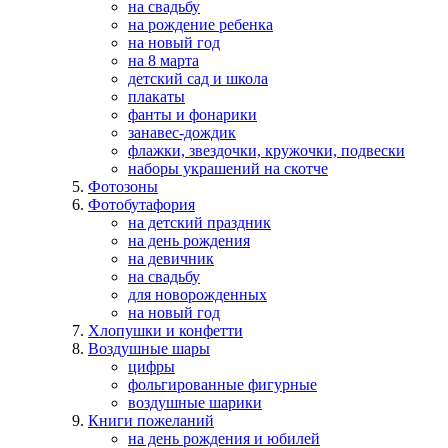
на свадьбу
на рождение ребенка
на новый год
на 8 марта
детский сад и школа
плакаты
фанты и фонарики
занавес-дождик
флажки, звездочки, кружочки, подвески
наборы украшений на скотче
Фотозоны
Фотобутафория
на детский праздник
на день рождения
на девичник
на свадьбу
для новорожденных
на новый год
Хлопушки и конфетти
Воздушные шары
цифры
фольгированные фигурные
воздушные шарики
Книги пожеланий
на день рождения и юбилей