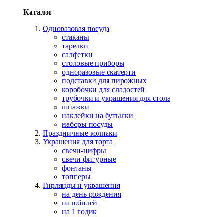
Каталог
Одноразовая посуда
стаканы
тарелки
салфетки
столовые приборы
одноразовые скатерти
подставки для пирожных
коробочки для сладостей
трубочки и украшения для стола
шпажки
наклейки на бутылки
наборы посуды
Праздничные колпаки
Украшения для торта
свечи-цифры
свечи фигурные
фонтаны
топперы
Гирлянды и украшения
на день рождения
на юбилей
на 1 годик