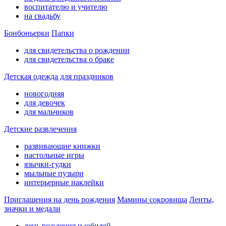
воспитателю и учителю
на свадьбу
Бонбоньерки
Папки
для свидетельства о рождении
для свидетельства о браке
Детская одежда для праздников
новогодняя
для девочек
для мальчиков
Детские развлечения
развивающие книжки
настольные игры
язычки-гудки
мыльные пузыри
интерьерные наклейки
Приглашения на день рождения
Мамины сокровища
Ленты,
значки и медали
день рождения и юбилей