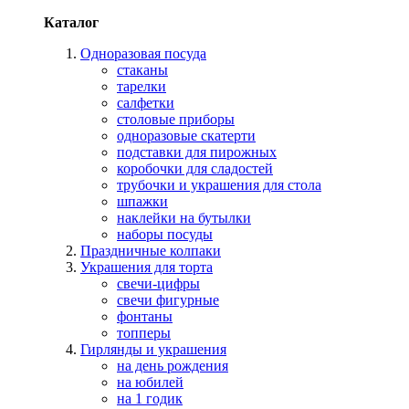
Каталог
Одноразовая посуда
стаканы
тарелки
салфетки
столовые приборы
одноразовые скатерти
подставки для пирожных
коробочки для сладостей
трубочки и украшения для стола
шпажки
наклейки на бутылки
наборы посуды
Праздничные колпаки
Украшения для торта
свечи-цифры
свечи фигурные
фонтаны
топперы
Гирлянды и украшения
на день рождения
на юбилей
на 1 годик