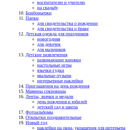
воспитателю и учителю
на свадьбу
Бонбоньерки
Папки
для свидетельства о рождении
для свидетельства о браке
Детская одежда для праздников
новогодняя
для девочек
для мальчиков
Детские развлечения
развивающие книжки
настольные игры
язычки-гудки
мыльные пузыри
интерьерные наклейки
Приглашения на день рождения
Мамины сокровища
Ленты, значки и медали
день рождения и юбилей
детский сад и школа
Фотоальбомы
Открытки поздравительные
Новый год
наклейки на окна, украшения для интерьера