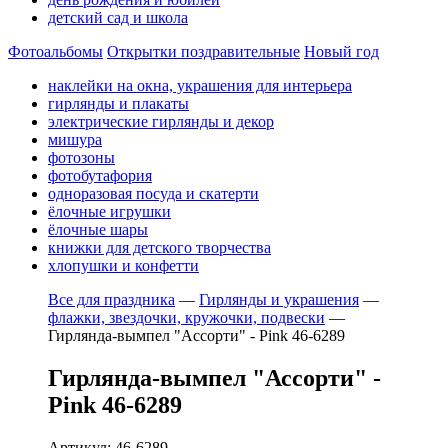
детский сад и школа
Фотоальбомы
Открытки поздравительные
Новый год
наклейки на окна, украшения для интерьера
гирлянды и плакаты
электрические гирлянды и декор
мишура
фотозоны
фотобутафория
одноразовая посуда и скатерти
ёлочные игрушки
ёлочные шары
книжки для детского творчества
хлопушки и конфетти
Все для праздника
—
Гирлянды и украшения
—
флажки, звездочки, кружочки, подвески
—
Гирлянда-вымпел "Ассорти" - Pink 46-6289
Гирлянда-вымпел "Ассорти" -
Pink 46-6289
Артикул: 46-6289