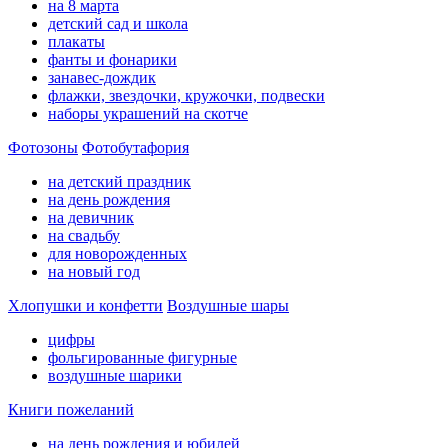
на 8 марта
детский сад и школа
плакаты
фанты и фонарики
занавес-дождик
флажки, звездочки, кружочки, подвески
наборы украшений на скотче
Фотозоны
Фотобутафория
на детский праздник
на день рождения
на девичник
на свадьбу
для новорожденных
на новый год
Хлопушки и конфетти
Воздушные шары
цифры
фольгированные фигурные
воздушные шарики
Книги пожеланий
на день рождения и юбилей