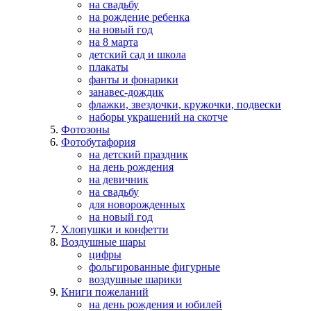
на свадьбу
на рождение ребенка
на новый год
на 8 марта
детский сад и школа
плакаты
фанты и фонарики
занавес-дождик
флажки, звездочки, кружочки, подвески
наборы украшений на скотче
Фотозоны
Фотобутафория
на детский праздник
на день рождения
на девичник
на свадьбу
для новорожденных
на новый год
Хлопушки и конфетти
Воздушные шары
цифры
фольгированные фигурные
воздушные шарики
Книги пожеланий
на день рождения и юбилей