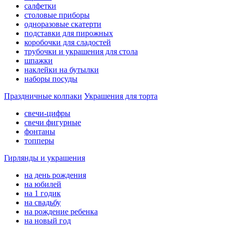
салфетки
столовые приборы
одноразовые скатерти
подставки для пирожных
коробочки для сладостей
трубочки и украшения для стола
шпажки
наклейки на бутылки
наборы посуды
Праздничные колпаки
Украшения для торта
свечи-цифры
свечи фигурные
фонтаны
топперы
Гирлянды и украшения
на день рождения
на юбилей
на 1 годик
на свадьбу
на рождение ребенка
на новый год