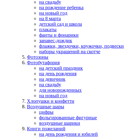
на свадьбу
на рождение ребенка
на новый год
на 8 марта
детский сад и школа
плакаты
фанты и фонарики
занавес-дождик
флажки, звездочки, кружочки, подвески
наборы украшений на скотче
Фотозоны
Фотобутафория
на детский праздник
на день рождения
на девичник
на свадьбу
для новорожденных
на новый год
Хлопушки и конфетти
Воздушные шары
цифры
фольгированные фигурные
воздушные шарики
Книги пожеланий
на день рождения и юбилей