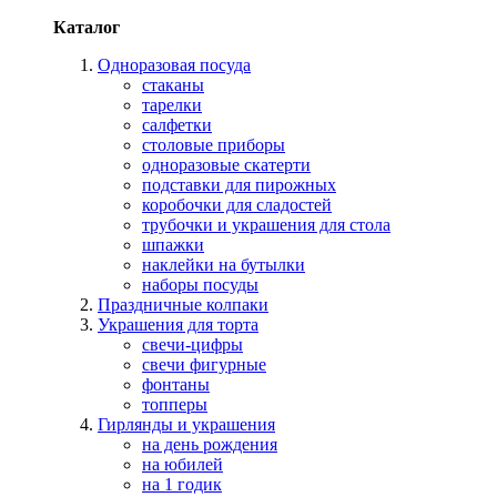
Каталог
Одноразовая посуда
стаканы
тарелки
салфетки
столовые приборы
одноразовые скатерти
подставки для пирожных
коробочки для сладостей
трубочки и украшения для стола
шпажки
наклейки на бутылки
наборы посуды
Праздничные колпаки
Украшения для торта
свечи-цифры
свечи фигурные
фонтаны
топперы
Гирлянды и украшения
на день рождения
на юбилей
на 1 годик