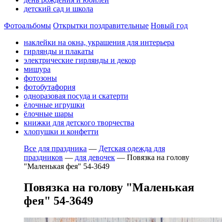
детский сад и школа
Фотоальбомы
Открытки поздравительные
Новый год
наклейки на окна, украшения для интерьера
гирлянды и плакаты
электрические гирлянды и декор
мишура
фотозоны
фотобутафория
одноразовая посуда и скатерти
ёлочные игрушки
ёлочные шары
книжки для детского творчества
хлопушки и конфетти
Все для праздника
—
Детская одежда для
праздников
—
для девочек
—
Повязка на голову
"Маленькая фея" 54-3649
Повязка на голову "Маленькая
фея" 54-3649