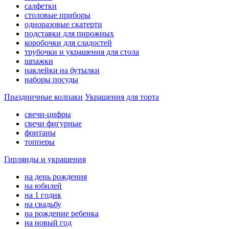
салфетки
столовые приборы
одноразовые скатерти
подставки для пирожных
коробочки для сладостей
трубочки и украшения для стола
шпажки
наклейки на бутылки
наборы посуды
Праздничные колпаки
Украшения для торта
свечи-цифры
свечи фигурные
фонтаны
топперы
Гирлянды и украшения
на день рождения
на юбилей
на 1 годик
на свадьбу
на рождение ребенка
на новый год