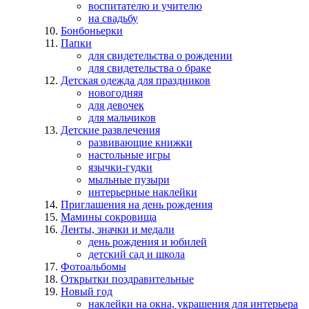
воспитателю и учителю
на свадьбу
Бонбоньерки
Папки
для свидетельства о рождении
для свидетельства о браке
Детская одежда для праздников
новогодняя
для девочек
для мальчиков
Детские развлечения
развивающие книжки
настольные игры
язычки-гудки
мыльные пузыри
интерьерные наклейки
Приглашения на день рождения
Мамины сокровища
Ленты, значки и медали
день рождения и юбилей
детский сад и школа
Фотоальбомы
Открытки поздравительные
Новый год
наклейки на окна, украшения для интерьера