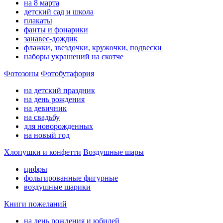
на 8 марта
детский сад и школа
плакаты
фанты и фонарики
занавес-дождик
флажки, звездочки, кружочки, подвески
наборы украшений на скотче
Фотозоны
Фотобутафория
на детский праздник
на день рождения
на девичник
на свадьбу
для новорожденных
на новый год
Хлопушки и конфетти
Воздушные шары
цифры
фольгированные фигурные
воздушные шарики
Книги пожеланий
на день рождения и юбилей