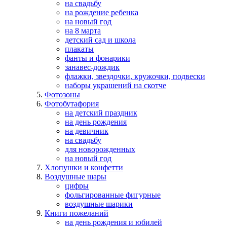
на свадьбу
на рождение ребенка
на новый год
на 8 марта
детский сад и школа
плакаты
фанты и фонарики
занавес-дождик
флажки, звездочки, кружочки, подвески
наборы украшений на скотче
Фотозоны
Фотобутафория
на детский праздник
на день рождения
на девичник
на свадьбу
для новорожденных
на новый год
Хлопушки и конфетти
Воздушные шары
цифры
фольгированные фигурные
воздушные шарики
Книги пожеланий
на день рождения и юбилей