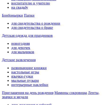
воспитателю и учителю
на свадьбу
Бонбоньерки
Папки
для свидетельства о рождении
для свидетельства о браке
Детская одежда для праздников
новогодняя
для девочек
для мальчиков
Детские развлечения
развивающие книжки
настольные игры
язычки-гудки
мыльные пузыри
интерьерные наклейки
Приглашения на день рождения
Мамины сокровища
Ленты,
значки и медали
день рождения и юбилей