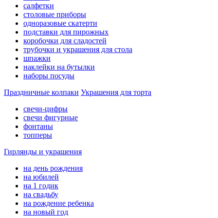
салфетки
столовые приборы
одноразовые скатерти
подставки для пирожных
коробочки для сладостей
трубочки и украшения для стола
шпажки
наклейки на бутылки
наборы посуды
Праздничные колпаки
Украшения для торта
свечи-цифры
свечи фигурные
фонтаны
топперы
Гирлянды и украшения
на день рождения
на юбилей
на 1 годик
на свадьбу
на рождение ребенка
на новый год