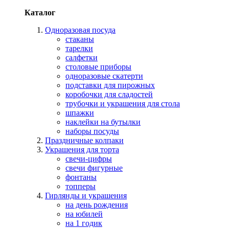
Каталог
Одноразовая посуда
стаканы
тарелки
салфетки
столовые приборы
одноразовые скатерти
подставки для пирожных
коробочки для сладостей
трубочки и украшения для стола
шпажки
наклейки на бутылки
наборы посуды
Праздничные колпаки
Украшения для торта
свечи-цифры
свечи фигурные
фонтаны
топперы
Гирлянды и украшения
на день рождения
на юбилей
на 1 годик