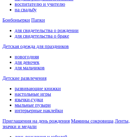
воспитателю и учителю
на свадьбу
Бонбоньерки
Папки
для свидетельства о рождении
для свидетельства о браке
Детская одежда для праздников
новогодняя
для девочек
для мальчиков
Детские развлечения
развивающие книжки
настольные игры
язычки-гудки
мыльные пузыри
интерьерные наклейки
Приглашения на день рождения
Мамины сокровища
Ленты,
значки и медали
день рождения и юбилей