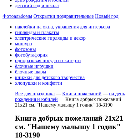
детский сад и школа
Фотоальбомы
Открытки поздравительные
Новый год
наклейки на окна, украшения для интерьера
гирлянды и плакаты
электрические гирлянды и декор
мишура
фотозоны
фотобутафория
одноразовая посуда и скатерти
ёлочные игрушки
ёлочные шары
книжки для детского творчества
хлопушки и конфетти
Все для праздника
—
Книги пожеланий
—
на день
рождения и юбилей
—
Книга добрых пожеланий
21х21 см. "Нашему малышу 1 годик" 18-3190
Книга добрых пожеланий 21х21
см. "Нашему малышу 1 годик"
18-3190