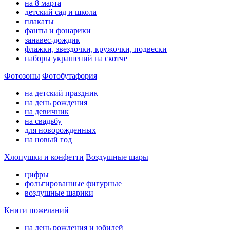
на 8 марта
детский сад и школа
плакаты
фанты и фонарики
занавес-дождик
флажки, звездочки, кружочки, подвески
наборы украшений на скотче
Фотозоны
Фотобутафория
на детский праздник
на день рождения
на девичник
на свадьбу
для новорожденных
на новый год
Хлопушки и конфетти
Воздушные шары
цифры
фольгированные фигурные
воздушные шарики
Книги пожеланий
на день рождения и юбилей