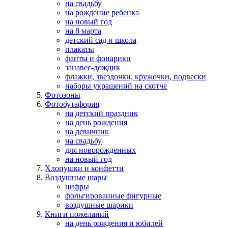
на свадьбу
на рождение ребенка
на новый год
на 8 марта
детский сад и школа
плакаты
фанты и фонарики
занавес-дождик
флажки, звездочки, кружочки, подвески
наборы украшений на скотче
Фотозоны
Фотобутафория
на детский праздник
на день рождения
на девичник
на свадьбу
для новорожденных
на новый год
Хлопушки и конфетти
Воздушные шары
цифры
фольгированные фигурные
воздушные шарики
Книги пожеланий
на день рождения и юбилей