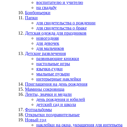
воспитателю и учителю
на свадьбу
Бонбоньерки
Папки
для свидетельства о рождении
для свидетельства о браке
Детская одежда для праздников
новогодняя
для девочек
для мальчиков
Детские развлечения
развивающие книжки
настольные игры
язычки-гудки
мыльные пузыри
интерьерные наклейки
Приглашения на день рождения
Мамины сокровища
Ленты, значки и медали
день рождения и юбилей
детский сад и школа
Фотоальбомы
Открытки поздравительные
Новый год
наклейки на окна, украшения для интерьера