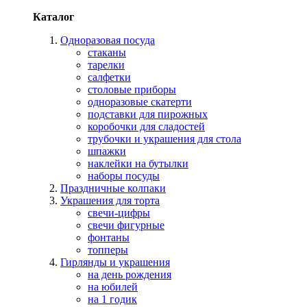
Каталог
Одноразовая посуда
стаканы
тарелки
салфетки
столовые приборы
одноразовые скатерти
подставки для пирожных
коробочки для сладостей
трубочки и украшения для стола
шпажки
наклейки на бутылки
наборы посуды
Праздничные колпаки
Украшения для торта
свечи-цифры
свечи фигурные
фонтаны
топперы
Гирлянды и украшения
на день рождения
на юбилей
на 1 годик