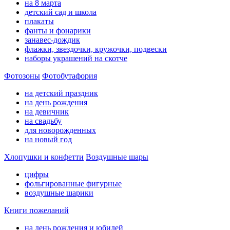
на 8 марта
детский сад и школа
плакаты
фанты и фонарики
занавес-дождик
флажки, звездочки, кружочки, подвески
наборы украшений на скотче
Фотозоны
Фотобутафория
на детский праздник
на день рождения
на девичник
на свадьбу
для новорожденных
на новый год
Хлопушки и конфетти
Воздушные шары
цифры
фольгированные фигурные
воздушные шарики
Книги пожеланий
на день рождения и юбилей