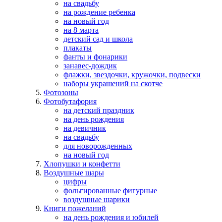
на свадьбу
на рождение ребенка
на новый год
на 8 марта
детский сад и школа
плакаты
фанты и фонарики
занавес-дождик
флажки, звездочки, кружочки, подвески
наборы украшений на скотче
Фотозоны
Фотобутафория
на детский праздник
на день рождения
на девичник
на свадьбу
для новорожденных
на новый год
Хлопушки и конфетти
Воздушные шары
цифры
фольгированные фигурные
воздушные шарики
Книги пожеланий
на день рождения и юбилей