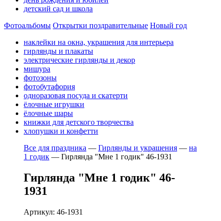
детский сад и школа
Фотоальбомы
Открытки поздравительные
Новый год
наклейки на окна, украшения для интерьера
гирлянды и плакаты
электрические гирлянды и декор
мишура
фотозоны
фотобутафория
одноразовая посуда и скатерти
ёлочные игрушки
ёлочные шары
книжки для детского творчества
хлопушки и конфетти
Все для праздника
—
Гирлянды и украшения
—
на
1 годик
—
Гирлянда "Мне 1 годик" 46-1931
Гирлянда "Мне 1 годик" 46-
1931
Артикул: 46-1931