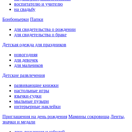
воспитателю и учителю
на свадьбу
Бонбоньерки
Папки
для свидетельства о рождении
для свидетельства о браке
Детская одежда для праздников
новогодняя
для девочек
для мальчиков
Детские развлечения
развивающие книжки
настольные игры
язычки-гудки
мыльные пузыри
интерьерные наклейки
Приглашения на день рождения
Мамины сокровища
Ленты,
значки и медали
день рождения и юбилей