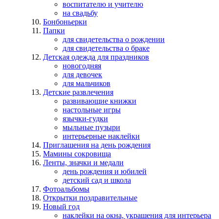
воспитателю и учителю
на свадьбу
Бонбоньерки
Папки
для свидетельства о рождении
для свидетельства о браке
Детская одежда для праздников
новогодняя
для девочек
для мальчиков
Детские развлечения
развивающие книжки
настольные игры
язычки-гудки
мыльные пузыри
интерьерные наклейки
Приглашения на день рождения
Мамины сокровища
Ленты, значки и медали
день рождения и юбилей
детский сад и школа
Фотоальбомы
Открытки поздравительные
Новый год
наклейки на окна, украшения для интерьера