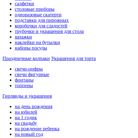
салфетки
столовые приборы
одноразовые скатерти
подставки для пирожных
коробочки для сладостей
трубочки и украшения для стола
шпажки
наклейки на бутылки
наборы посуды
Праздничные колпаки
Украшения для торта
свечи-цифры
свечи фигурные
фонтаны
топперы
Гирлянды и украшения
на день рождения
на юбилей
на 1 годик
на свадьбу
на рождение ребенка
на новый год