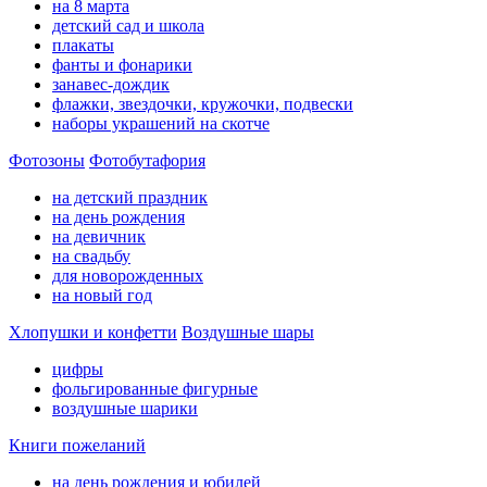
на 8 марта
детский сад и школа
плакаты
фанты и фонарики
занавес-дождик
флажки, звездочки, кружочки, подвески
наборы украшений на скотче
Фотозоны
Фотобутафория
на детский праздник
на день рождения
на девичник
на свадьбу
для новорожденных
на новый год
Хлопушки и конфетти
Воздушные шары
цифры
фольгированные фигурные
воздушные шарики
Книги пожеланий
на день рождения и юбилей