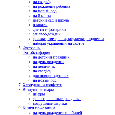
на свадьбу
на рождение ребенка
на новый год
на 8 марта
детский сад и школа
плакаты
фанты и фонарики
занавес-дождик
флажки, звездочки, кружочки, подвески
наборы украшений на скотче
Фотозоны
Фотобутафория
на детский праздник
на день рождения
на девичник
на свадьбу
для новорожденных
на новый год
Хлопушки и конфетти
Воздушные шары
цифры
фольгированные фигурные
воздушные шарики
Книги пожеланий
на день рождения и юбилей