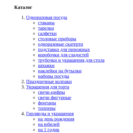
Каталог
Одноразовая посуда
стаканы
тарелки
салфетки
столовые приборы
одноразовые скатерти
подставки для пирожных
коробочки для сладостей
трубочки и украшения для стола
шпажки
наклейки на бутылки
наборы посуды
Праздничные колпаки
Украшения для торта
свечи-цифры
свечи фигурные
фонтаны
топперы
Гирлянды и украшения
на день рождения
на юбилей
на 1 годик