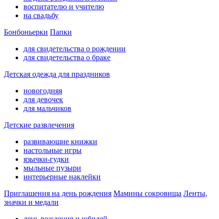
воспитателю и учителю
на свадьбу
Бонбоньерки
Папки
для свидетельства о рождении
для свидетельства о браке
Детская одежда для праздников
новогодняя
для девочек
для мальчиков
Детские развлечения
развивающие книжки
настольные игры
язычки-гудки
мыльные пузыри
интерьерные наклейки
Приглашения на день рождения
Мамины сокровища
Ленты,
значки и медали
день рождения и юбилей