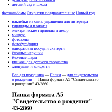
детский сад и школа
Фотоальбомы
Открытки поздравительные
Новый год
наклейки на окна, украшения для интерьера
гирлянды и плакаты
электрические гирлянды и декор
мишура
фотозоны
фотобутафория
одноразовая посуда и скатерти
ёлочные игрушки
ёлочные шары
книжки для детского творчества
хлопушки и конфетти
Все для праздника
—
Папки
—
для свидетельства
о рождении
—
Папка формата А5 "Свидетельство
о рождении" 43-2860
Папка формата А5
"Свидетельство о рождении"
43-2860