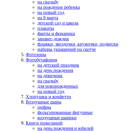
на свадьбу
на рождение ребенка
на новый год
на 8 марта
детский сад и школа
плакаты
фанты и фонарики
занавес-дождик
флажки, звездочки, кружочки, подвески
наборы украшений на скотче
Фотозоны
Фотобутафория
на детский праздник
на день рождения
на девичник
на свадьбу
для новорожденных
на новый год
Хлопушки и конфетти
Воздушные шары
цифры
фольгированные фигурные
воздушные шарики
Книги пожеланий
на день рождения и юбилей