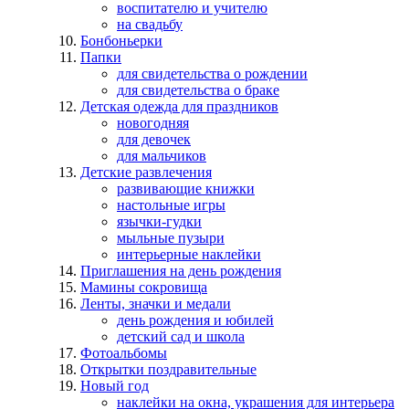
воспитателю и учителю
на свадьбу
Бонбоньерки
Папки
для свидетельства о рождении
для свидетельства о браке
Детская одежда для праздников
новогодняя
для девочек
для мальчиков
Детские развлечения
развивающие книжки
настольные игры
язычки-гудки
мыльные пузыри
интерьерные наклейки
Приглашения на день рождения
Мамины сокровища
Ленты, значки и медали
день рождения и юбилей
детский сад и школа
Фотоальбомы
Открытки поздравительные
Новый год
наклейки на окна, украшения для интерьера