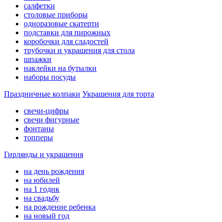
салфетки
столовые приборы
одноразовые скатерти
подставки для пирожных
коробочки для сладостей
трубочки и украшения для стола
шпажки
наклейки на бутылки
наборы посуды
Праздничные колпаки
Украшения для торта
свечи-цифры
свечи фигурные
фонтаны
топперы
Гирлянды и украшения
на день рождения
на юбилей
на 1 годик
на свадьбу
на рождение ребенка
на новый год