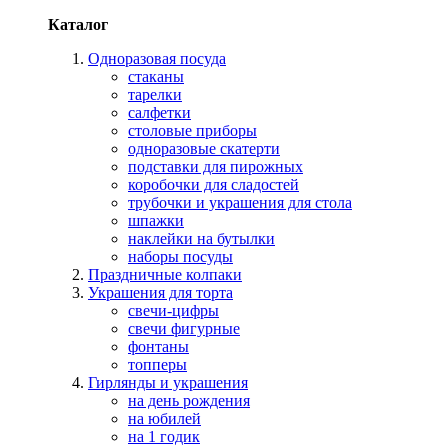
Каталог
Одноразовая посуда
стаканы
тарелки
салфетки
столовые приборы
одноразовые скатерти
подставки для пирожных
коробочки для сладостей
трубочки и украшения для стола
шпажки
наклейки на бутылки
наборы посуды
Праздничные колпаки
Украшения для торта
свечи-цифры
свечи фигурные
фонтаны
топперы
Гирлянды и украшения
на день рождения
на юбилей
на 1 годик