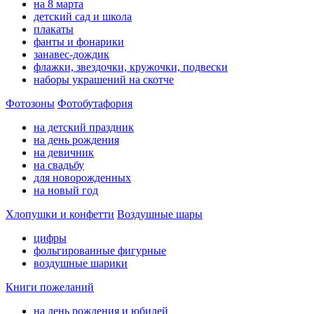
на 8 марта
детский сад и школа
плакаты
фанты и фонарики
занавес-дождик
флажки, звездочки, кружочки, подвески
наборы украшений на скотче
Фотозоны
Фотобутафория
на детский праздник
на день рождения
на девичник
на свадьбу
для новорожденных
на новый год
Хлопушки и конфетти
Воздушные шары
цифры
фольгированные фигурные
воздушные шарики
Книги пожеланий
на день рождения и юбилей