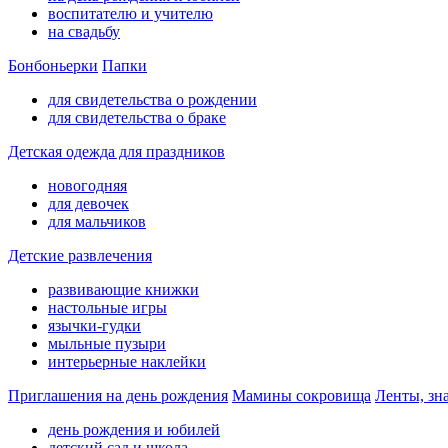
воспитателю и учителю
на свадьбу
Бонбоньерки
Папки
для свидетельства о рождении
для свидетельства о браке
Детская одежда для праздников
новогодняя
для девочек
для мальчиков
Детские развлечения
развивающие книжки
настольные игры
язычки-гудки
мыльные пузыри
интерьерные наклейки
Приглашения на день рождения
Мамины сокровища
Ленты, зн
день рождения и юбилей
детский сад и школа