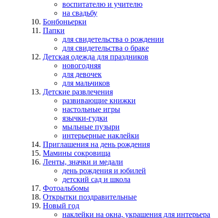
воспитателю и учителю
на свадьбу
Бонбоньерки
Папки
для свидетельства о рождении
для свидетельства о браке
Детская одежда для праздников
новогодняя
для девочек
для мальчиков
Детские развлечения
развивающие книжки
настольные игры
язычки-гудки
мыльные пузыри
интерьерные наклейки
Приглашения на день рождения
Мамины сокровища
Ленты, значки и медали
день рождения и юбилей
детский сад и школа
Фотоальбомы
Открытки поздравительные
Новый год
наклейки на окна, украшения для интерьера