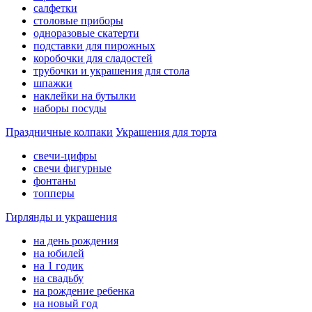
салфетки
столовые приборы
одноразовые скатерти
подставки для пирожных
коробочки для сладостей
трубочки и украшения для стола
шпажки
наклейки на бутылки
наборы посуды
Праздничные колпаки
Украшения для торта
свечи-цифры
свечи фигурные
фонтаны
топперы
Гирлянды и украшения
на день рождения
на юбилей
на 1 годик
на свадьбу
на рождение ребенка
на новый год