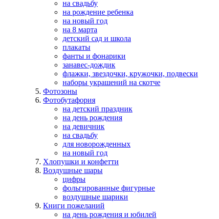
на свадьбу
на рождение ребенка
на новый год
на 8 марта
детский сад и школа
плакаты
фанты и фонарики
занавес-дождик
флажки, звездочки, кружочки, подвески
наборы украшений на скотче
Фотозоны
Фотобутафория
на детский праздник
на день рождения
на девичник
на свадьбу
для новорожденных
на новый год
Хлопушки и конфетти
Воздушные шары
цифры
фольгированные фигурные
воздушные шарики
Книги пожеланий
на день рождения и юбилей