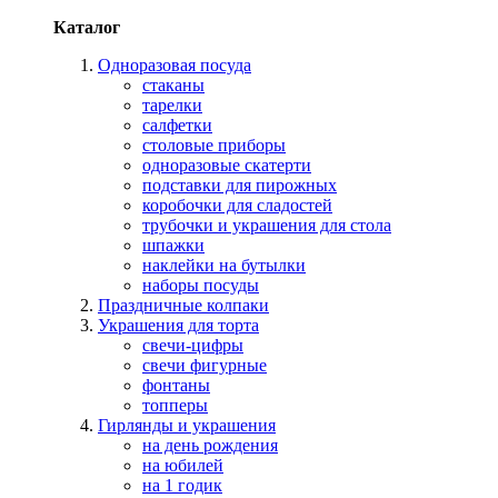
Каталог
Одноразовая посуда
стаканы
тарелки
салфетки
столовые приборы
одноразовые скатерти
подставки для пирожных
коробочки для сладостей
трубочки и украшения для стола
шпажки
наклейки на бутылки
наборы посуды
Праздничные колпаки
Украшения для торта
свечи-цифры
свечи фигурные
фонтаны
топперы
Гирлянды и украшения
на день рождения
на юбилей
на 1 годик