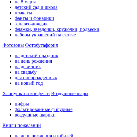
на 8 марта
детский сад и школа
плакаты
фанты и фонарики
занавес-дождик
флажки, звездочки, кружочки, подвески
наборы украшений на скотче
Фотозоны
Фотобутафория
на детский праздник
на день рождения
на девичник
на свадьбу
для новорожденных
на новый год
Хлопушки и конфетти
Воздушные шары
цифры
фольгированные фигурные
воздушные шарики
Книги пожеланий
на день рождения и юбилей