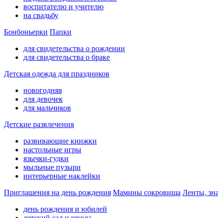
воспитателю и учителю
на свадьбу
Бонбоньерки
Папки
для свидетельства о рождении
для свидетельства о браке
Детская одежда для праздников
новогодняя
для девочек
для мальчиков
Детские развлечения
развивающие книжки
настольные игры
язычки-гудки
мыльные пузыри
интерьерные наклейки
Приглашения на день рождения
Мамины сокровища
Ленты, зн
день рождения и юбилей
детский сад и школа