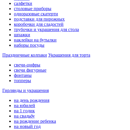
салфетки
столовые приборы
одноразовые скатерти
подставки для пирожных
коробочки для сладостей
трубочки и украшения для стола
шпажки
наклейки на бутылки
наборы посуды
Праздничные колпаки
Украшения для торта
свечи-цифры
свечи фигурные
фонтаны
топперы
Гирлянды и украшения
на день рождения
на юбилей
на 1 годик
на свадьбу
на рождение ребенка
на новый год