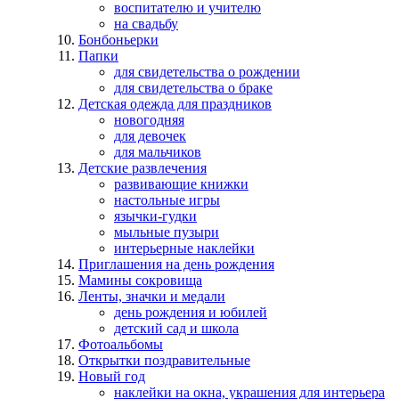
воспитателю и учителю
на свадьбу
Бонбоньерки
Папки
для свидетельства о рождении
для свидетельства о браке
Детская одежда для праздников
новогодняя
для девочек
для мальчиков
Детские развлечения
развивающие книжки
настольные игры
язычки-гудки
мыльные пузыри
интерьерные наклейки
Приглашения на день рождения
Мамины сокровища
Ленты, значки и медали
день рождения и юбилей
детский сад и школа
Фотоальбомы
Открытки поздравительные
Новый год
наклейки на окна, украшения для интерьера