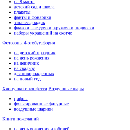
на 8 марта
детский сад и школа
плакаты
фанты и фонарики
занавес-дождик
флажки, звездочки, кружочки, подвески
наборы украшений на скотче
Фотозоны
Фотобутафория
на детский праздник
на день рождения
на девичник
на свадьбу
для новорожденных
на новый год
Хлопушки и конфетти
Воздушные шары
цифры
фольгированные фигурные
воздушные шарики
Книги пожеланий
на день рождения и юбилей