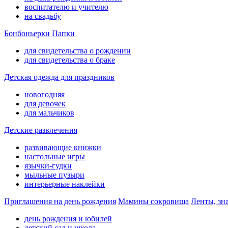
воспитателю и учителю
на свадьбу
Бонбоньерки
Папки
для свидетельства о рождении
для свидетельства о браке
Детская одежда для праздников
новогодняя
для девочек
для мальчиков
Детские развлечения
развивающие книжки
настольные игры
язычки-гудки
мыльные пузыри
интерьерные наклейки
Приглашения на день рождения
Мамины сокровища
Ленты, зн
день рождения и юбилей
детский сад и школа