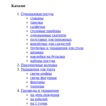
Каталог
Одноразовая посуда
стаканы
тарелки
салфетки
столовые приборы
одноразовые скатерти
подставки для пирожных
коробочки для сладостей
трубочки и украшения для стола
шпажки
наклейки на бутылки
наборы посуды
Праздничные колпаки
Украшения для торта
свечи-цифры
свечи фигурные
фонтаны
топперы
Гирлянды и украшения
на день рождения
на юбилей
на 1 годик