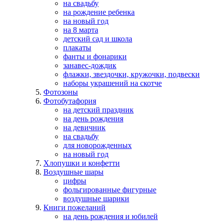
на свадьбу
на рождение ребенка
на новый год
на 8 марта
детский сад и школа
плакаты
фанты и фонарики
занавес-дождик
флажки, звездочки, кружочки, подвески
наборы украшений на скотче
Фотозоны
Фотобутафория
на детский праздник
на день рождения
на девичник
на свадьбу
для новорожденных
на новый год
Хлопушки и конфетти
Воздушные шары
цифры
фольгированные фигурные
воздушные шарики
Книги пожеланий
на день рождения и юбилей