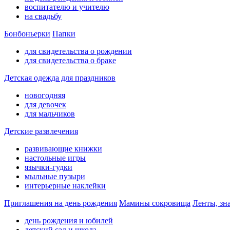
воспитателю и учителю
на свадьбу
Бонбоньерки
Папки
для свидетельства о рождении
для свидетельства о браке
Детская одежда для праздников
новогодняя
для девочек
для мальчиков
Детские развлечения
развивающие книжки
настольные игры
язычки-гудки
мыльные пузыри
интерьерные наклейки
Приглашения на день рождения
Мамины сокровища
Ленты, зн
день рождения и юбилей
детский сад и школа