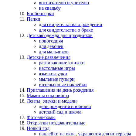
воспитателю и учителю
на свадьбу
Бонбоньерки
Папки
для свидетельства о рождении
для свидетельства о браке
Детская одежда для праздников
новогодняя
для девочек
для мальчиков
Детские развлечения
развивающие книжки
настольные игры
язычки-гудки
мыльные пузыри
интерьерные наклейки
Приглашения на день рождения
Мамины сокровища
Ленты, значки и медали
день рождения и юбилей
детский сад и школа
Фотоальбомы
Открытки поздравительные
Новый год
наклейки на окна, украшения для интерьера