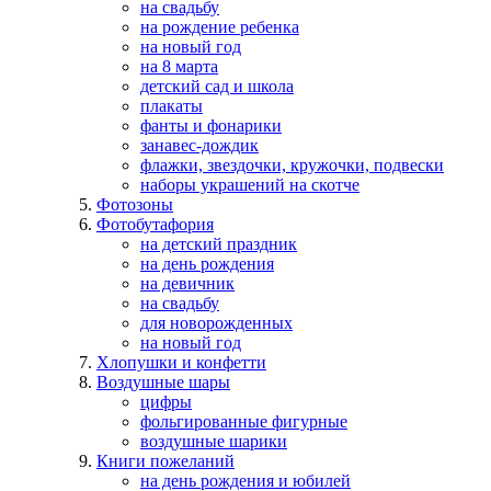
на свадьбу
на рождение ребенка
на новый год
на 8 марта
детский сад и школа
плакаты
фанты и фонарики
занавес-дождик
флажки, звездочки, кружочки, подвески
наборы украшений на скотче
Фотозоны
Фотобутафория
на детский праздник
на день рождения
на девичник
на свадьбу
для новорожденных
на новый год
Хлопушки и конфетти
Воздушные шары
цифры
фольгированные фигурные
воздушные шарики
Книги пожеланий
на день рождения и юбилей