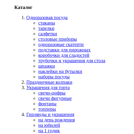
Каталог
Одноразовая посуда
стаканы
тарелки
салфетки
столовые приборы
одноразовые скатерти
подставки для пирожных
коробочки для сладостей
трубочки и украшения для стола
шпажки
наклейки на бутылки
наборы посуды
Праздничные колпаки
Украшения для торта
свечи-цифры
свечи фигурные
фонтаны
топперы
Гирлянды и украшения
на день рождения
на юбилей
на 1 годик