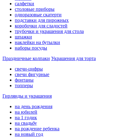
салфетки
столовые приборы
одноразовые скатерти
подставки для пирожных
коробочки для сладостей
трубочки и украшения для стола
шпажки
наклейки на бутылки
наборы посуды
Праздничные колпаки
Украшения для торта
свечи-цифры
свечи фигурные
фонтаны
топперы
Гирлянды и украшения
на день рождения
на юбилей
на 1 годик
на свадьбу
на рождение ребенка
на новый год