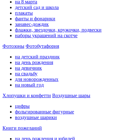
на 8 марта
детский сад и школа
плакаты
фанты и фонарики
занавес-дождик
флажки, звездочки, кружочки, подвески
наборы украшений на скотче
Фотозоны
Фотобутафория
на детский праздник
на день рождения
на девичник
на свадьбу
для новорожденных
на новый год
Хлопушки и конфетти
Воздушные шары
цифры
фольгированные фигурные
воздушные шарики
Книги пожеланий
на день рождения и юбилей