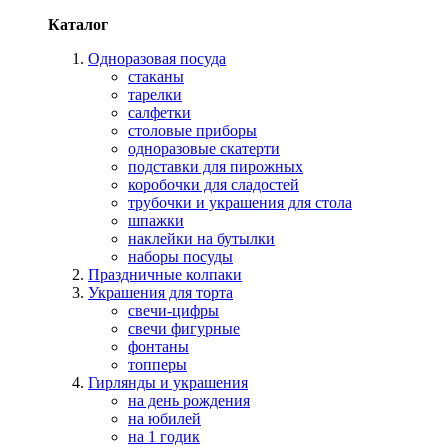
Каталог
Одноразовая посуда
стаканы
тарелки
салфетки
столовые приборы
одноразовые скатерти
подставки для пирожных
коробочки для сладостей
трубочки и украшения для стола
шпажки
наклейки на бутылки
наборы посуды
Праздничные колпаки
Украшения для торта
свечи-цифры
свечи фигурные
фонтаны
топперы
Гирлянды и украшения
на день рождения
на юбилей
на 1 годик