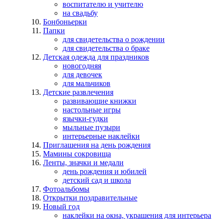
воспитателю и учителю
на свадьбу
Бонбоньерки
Папки
для свидетельства о рождении
для свидетельства о браке
Детская одежда для праздников
новогодняя
для девочек
для мальчиков
Детские развлечения
развивающие книжки
настольные игры
язычки-гудки
мыльные пузыри
интерьерные наклейки
Приглашения на день рождения
Мамины сокровища
Ленты, значки и медали
день рождения и юбилей
детский сад и школа
Фотоальбомы
Открытки поздравительные
Новый год
наклейки на окна, украшения для интерьера