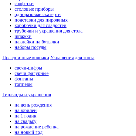
салфетки
столовые приборы
одноразовые скатерти
подставки для пирожных
коробочки для сладостей
трубочки и украшения для стола
шпажки
наклейки на бутылки
наборы посуды
Праздничные колпаки
Украшения для торта
свечи-цифры
свечи фигурные
фонтаны
топперы
Гирлянды и украшения
на день рождения
на юбилей
на 1 годик
на свадьбу
на рождение ребенка
на новый год