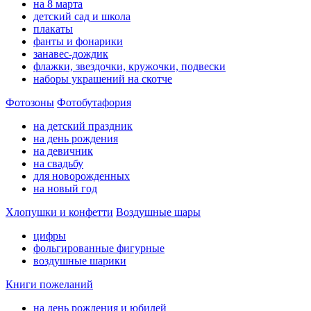
на 8 марта
детский сад и школа
плакаты
фанты и фонарики
занавес-дождик
флажки, звездочки, кружочки, подвески
наборы украшений на скотче
Фотозоны
Фотобутафория
на детский праздник
на день рождения
на девичник
на свадьбу
для новорожденных
на новый год
Хлопушки и конфетти
Воздушные шары
цифры
фольгированные фигурные
воздушные шарики
Книги пожеланий
на день рождения и юбилей