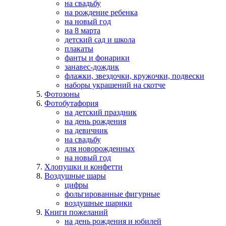
на свадьбу
на рождение ребенка
на новый год
на 8 марта
детский сад и школа
плакаты
фанты и фонарики
занавес-дождик
флажки, звездочки, кружочки, подвески
наборы украшений на скотче
Фотозоны
Фотобутафория
на детский праздник
на день рождения
на девичник
на свадьбу
для новорожденных
на новый год
Хлопушки и конфетти
Воздушные шары
цифры
фольгированные фигурные
воздушные шарики
Книги пожеланий
на день рождения и юбилей