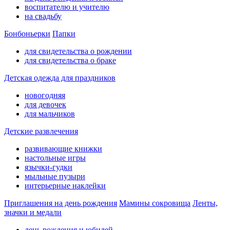
воспитателю и учителю
на свадьбу
Бонбоньерки
Папки
для свидетельства о рождении
для свидетельства о браке
Детская одежда для праздников
новогодняя
для девочек
для мальчиков
Детские развлечения
развивающие книжки
настольные игры
язычки-гудки
мыльные пузыри
интерьерные наклейки
Приглашения на день рождения
Мамины сокровища
Ленты,
значки и медали
день рождения и юбилей